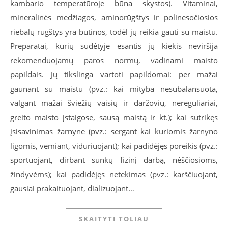
kambario temperatūroje būna skystos). Vitaminai,
mineralinės medžiagos, aminorūgštys ir polinesočiosios
riebalų rūgštys yra būtinos, todėl jų reikia gauti su maistu.
Preparatai, kurių sudėtyje esantis jų kiekis neviršija
rekomenduojamų paros normų, vadinami maisto
papildais. Jų tikslinga vartoti papildomai: per mažai
gaunant su maistu (pvz.: kai mityba nesubalansuota,
valgant mažai šviežių vaisių ir daržovių, nereguliariai,
greito maisto įstaigose, sausą maistą ir kt.); kai sutrikęs
įsisavinimas žarnyne (pvz.: sergant kai kuriomis žarnyno
ligomis, vemiant, viduriuojant); kai padidėjęs poreikis (pvz.:
sportuojant, dirbant sunkų fizinį darbą, nėščiosioms,
žindyvėms); kai padidėjęs netekimas (pvz.: karščiuojant,
gausiai prakaituojant, dializuojant…
SKAITYTI TOLIAU