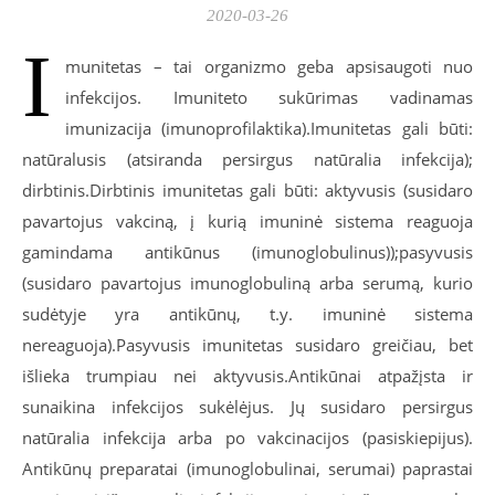
2020-03-26
I
munitetas – tai organizmo geba apsisaugoti nuo
infekcijos. Imuniteto sukūrimas vadinamas
imunizacija (imunoprofilaktika).Imunitetas gali būti:
natūralusis (atsiranda persirgus natūralia infekcija);
dirbtinis.Dirbtinis imunitetas gali būti: aktyvusis (susidaro
pavartojus vakciną, į kurią imuninė sistema reaguoja
gamindama antikūnus (imunoglobulinus));pasyvusis
(susidaro pavartojus imunoglobuliną arba serumą, kurio
sudėtyje yra antikūnų, t.y. imuninė sistema
nereaguoja).Pasyvusis imunitetas susidaro greičiau, bet
išlieka trumpiau nei aktyvusis.Antikūnai atpažįsta ir
sunaikina infekcijos sukėlėjus. Jų susidaro persirgus
natūralia infekcija arba po vakcinacijos (pasiskiepijus).
Antikūnų preparatai (imunoglobulinai, serumai) paprastai