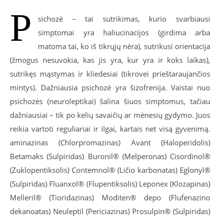
P
sichozė – tai sutrikimas, kurio svarbiausi
simptomai yra haliucinacijos (girdima arba
matoma tai, ko iš tikrųjų nėra), sutrikusi orientacija
(žmogus nesuvokia, kas jis yra, kur yra ir koks laikas),
sutrikęs mąstymas ir kliedesiai (tikrovei prieštaraujančios
mintys). Dažniausia psichozė yra šizofrenija. Vaistai nuo
psichozės (neuroleptikai) šalina šiuos simptomus, tačiau
dažniausiai – tik po kelių savaičių ar mėnesių gydymo. Juos
reikia vartoti reguliariai ir ilgai, kartais net visą gyvenimą.
aminazinas (Chlorpromazinas) Avant (Haloperidolis)
Betamaks (Sulpiridas) Buronil® (Melperonas) Cisordinol®
(Zuklopentiksolis) Contemnol® (Ličio karbonatas) Eglonyl®
(Sulpiridas) Fluanxol® (Flupentiksolis) Leponex (Klozapinas)
Melleril® (Tioridazinas) Moditen® depo (Flufenazino
dekanoatas) Neuleptil (Periciazinas) Prosulpin® (Sulpiridas)