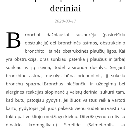
deriniai
2020-03-17
B
ronchai dažniausiai susiaurėja (pasireiškia
obstrukcija) dėl bronchinės astmos, obstrukcinio
bronchito, lėtinės obstrukcinės plaučių ligos. Kai
yra obstrukcija, oras sunkiau patenka į plaučius ir (arba)
sunkiau iš jų išeina, todėl atsiranda dusulys. Sergant
bronchine astma, dusulys būna priepuolinis, jį sukelia
bronchų spazmai.Bronchus plečiančių ir uždegimą bei
alergines reakcijas slopinančių vaistų deriniai sukurti tam,
kad būtų patogiau gydytis. Jei šiuos vaistus reikia vartoti
kartu, gydytojas gali juos pakeisti vienu sudėtiniu vaistu su
tokiu pat veikliųjų medžiagų kiekiu. Ditec® (Fenoterolis su
dinatrio kromoglikatu) Seretide (Salmeterolis su