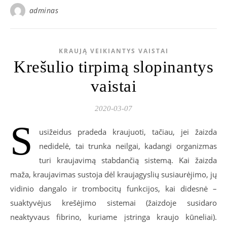
adminas
KRAUJĄ VEIKIANTYS VAISTAI
Krešulio tirpimą slopinantys
vaistai
2020-03-07
S
usižeidus pradeda kraujuoti, tačiau, jei žaizda
nedidelė, tai trunka neilgai, kadangi organizmas
turi kraujavimą stabdančią sistemą. Kai žaizda
maža, kraujavimas sustoja dėl kraujagyslių susiaurėjimo, jų
vidinio dangalo ir trombocitų funkcijos, kai didesnė –
suaktyvėjus krešėjimo sistemai (žaizdoje susidaro
neaktyvaus fibrino, kuriame įstringa kraujo kūneliai).