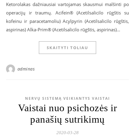
Ketorolakas dažniausiai vartojamas skausmui malšinti po
operacijų ir traumų. Acifein® (Acetilsalicilo rūgštis su
kofeinu ir paracetamoliu) Acylpyrin (Acetilsalicilo rūgštis,
aspirinas) Alka-Prim® (Acetilsalicilo rūgštis, aspirinas)…
SKAITYTI TOLIAU
adminas
NERVŲ SISTEMĄ VEIKIANTYS VAISTAI
Vaistai nuo psichozės ir
panašių sutrikimų
2020-03-28