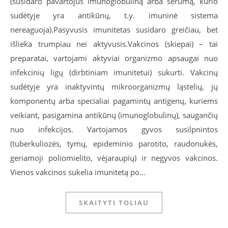
(susidaro pavartojus imunoglobuliną arba serumą, kurio
sudėtyje yra antikūnų, t.y. imuninė sistema
nereaguoja).Pasyvusis imunitetas susidaro greičiau, bet
išlieka trumpiau nei aktyvusis.Vakcinos (skiepai) – tai
preparatai, vartojami aktyviai organizmo apsaugai nuo
infekcinių ligų (dirbtiniam imunitetui) sukurti. Vakcinų
sudėtyje yra inaktyvintų mikroorganizmų ląstelių, jų
komponentų arba specialiai pagamintų antigenų, kuriems
veikiant, pasigamina antikūnų (imunoglobulinų), saugančių
nuo infekcijos. Vartojamos gyvos susilpnintos
(tuberkuliozės, tymų, epideminio parotito, raudonukės,
geriamoji poliomielito, vėjaraupių) ir negyvos vakcinos.
Vienos vakcinos sukelia imunitetą po…
SKAITYTI TOLIAU