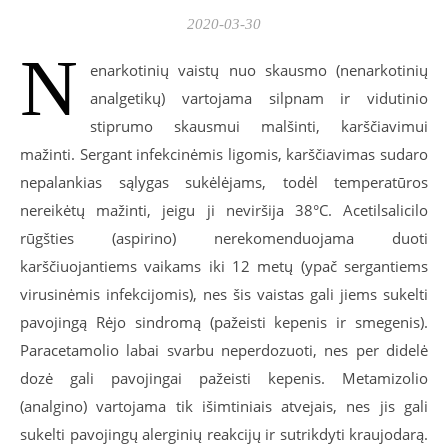
2020-03-30
N
enarkotinių vaistų nuo skausmo (nenarkotinių
analgetikų) vartojama silpnam ir vidutinio
stiprumo skausmui malšinti, karščiavimui
mažinti. Sergant infekcinėmis ligomis, karščiavimas sudaro
nepalankias sąlygas sukėlėjams, todėl temperatūros
nereikėtų mažinti, jeigu ji neviršija 38°C. Acetilsalicilo
rūgšties (aspirino) nerekomenduojama duoti
karščiuojantiems vaikams iki 12 metų (ypač sergantiems
virusinėmis infekcijomis), nes šis vaistas gali jiems sukelti
pavojingą Rėjo sindromą (pažeisti kepenis ir smegenis).
Paracetamolio labai svarbu neperdozuoti, nes per didelė
dozė gali pavojingai pažeisti kepenis. Metamizolio
(analgino) vartojama tik išimtiniais atvejais, nes jis gali
sukelti pavojingų alerginių reakcijų ir sutrikdyti kraujodarą.