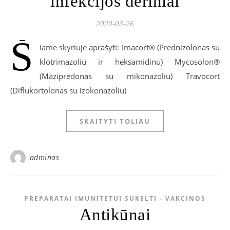
infekcijos deriniai
2020-03-26
Š
iame skyriuje aprašyti: Imacort® (Prednizolonas su
klotrimazoliu ir heksamidinu) Mycosolon®
(Mazipredonas su mikonazoliu) Travocort
(Diflukortolonas su izokonazoliu)
SKAITYTI TOLIAU
adminas
PREPARATAI IMUNITETUI SUKELTI - VAKCINOS
Antikūnai