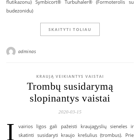
flutikazonu) Symbicort® Turbuhaler® (Formoterolis su
budezonidu)
SKAITYTI TOLIAU
adminas
KRAUJĄ VEIKIANTYS VAISTAI
Trombų susidarymą
slopinantys vaistai
2020-03-15
Į
vairios ligos gali pažeisti kraujagyslių sieneles ir
skatinti susidaryti kraujo krešulius (trombus). Prie