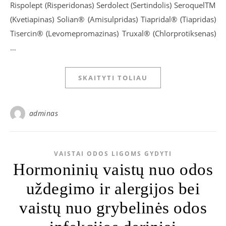
Rispolept (Risperidonas) Serdolect (Sertindolis) SeroquelTM
(Kvetiapinas) Solian® (Amisulpridas) Tiapridal® (Tiapridas)
Tisercin® (Levomepromazinas) Truxal® (Chlorprotiksenas)
…
SKAITYTI TOLIAU
adminas
VAISTAI ODOS LIGOMS GYDYTI
Hormoninių vaistų nuo odos
uždegimo ir alergijos bei
vaistų nuo grybelinės odos