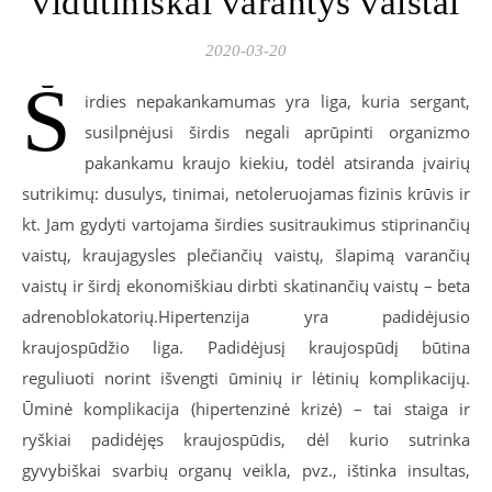
vidutiniškai varantys vaistai
2020-03-20
Š
irdies nepakankamumas yra liga, kuria sergant,
susilpnėjusi širdis negali aprūpinti organizmo
pakankamu kraujo kiekiu, todėl atsiranda įvairių
sutrikimų: dusulys, tinimai, netoleruojamas fizinis krūvis ir
kt. Jam gydyti vartojama širdies susitraukimus stiprinančių
vaistų, kraujagysles plečiančių vaistų, šlapimą varančių
vaistų ir širdį ekonomiškiau dirbti skatinančių vaistų – beta
adrenoblokatorių.Hipertenzija yra padidėjusio
kraujospūdžio liga. Padidėjusį kraujospūdį būtina
reguliuoti norint išvengti ūminių ir lėtinių komplikacijų.
Ūminė komplikacija (hipertenzinė krizė) – tai staiga ir
ryškiai padidėjęs kraujospūdis, dėl kurio sutrinka
gyvybiškai svarbių organų veikla, pvz., ištinka insultas,