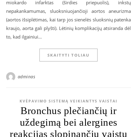
miokardo infarktas (širdies priepuolis), inkstų
nepakankamumas, sluoksniuojančioji aortos aneurizma
(aortos išsiplėtimas, kai tarp jos sienelės sluoksnių patenka
kraujo, aorta gali plyšti). Lėtinių komplikacijų atsiranda dėl
to, kad ilgainiui…
SKAITYTI TOLIAU
adminas
KVĖPAVIMO SISTEMĄ VEIKIANTYS VAISTAI
Bronchus plečiančių ir
uždegimą bei alergines
reakcijas slopinančių vaistų