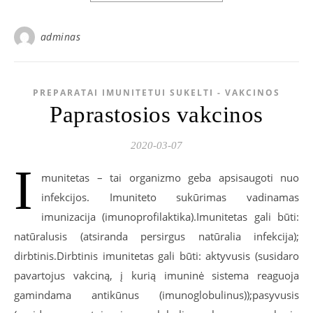
adminas
PREPARATAI IMUNITETUI SUKELTI - VAKCINOS
Paprastosios vakcinos
2020-03-07
I
munitetas – tai organizmo geba apsisaugoti nuo
infekcijos. Imuniteto sukūrimas vadinamas
imunizacija (imunoprofilaktika).Imunitetas gali būti:
natūralusis (atsiranda persirgus natūralia infekcija);
dirbtinis.Dirbtinis imunitetas gali būti: aktyvusis (susidaro
pavartojus vakciną, į kurią imuninė sistema reaguoja
gamindama antikūnus (imunoglobulinus));pasyvusis