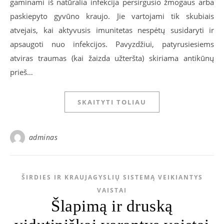
gaminami iš natūralia infekcija persirgusio žmogaus arba
paskiepyto gyvūno kraujo. Jie vartojami tik skubiais
atvejais, kai aktyvusis imunitetas nespėtų susidaryti ir
apsaugoti nuo infekcijos. Pavyzdžiui, patyrusiesiems
atviras traumas (kai žaizda užteršta) skiriama antikūnų
prieš…
SKAITYTI TOLIAU
adminas
ŠIRDIES IR KRAUJAGYSLIŲ SISTEMĄ VEIKIANTYS
VAISTAI
Šlapimą ir druską