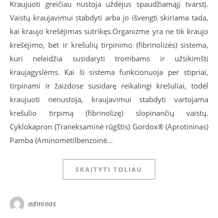
Kraujuoti greičiau nustoja uždėjus spaudžiamąjį tvarstį.
Vaistų kraujavimui stabdyti arba jo išvengti skiriama tada,
kai kraujo krešėjimas sutrikęs.Organizme yra ne tik kraujo
krešėjimo, bet ir krešulių tirpinimo (fibrinolizės) sistema,
kuri neleidžia susidaryti trombams ir užsikimšti
kraujagyslėms. Kai ši sistema funkcionuoja per stipriai,
tirpinami ir žaizdose susidarę reikalingi krešuliai, todėl
kraujuoti nenustoja, kraujavimui stabdyti vartojama
krešulio tirpimą (fibrinolizę) slopinančių vaistų.
Cyklokapron (Traneksaminė rūgštis) Gordox® (Aprotininas)
Pamba (Aminometilbenzoinė…
SKAITYTI TOLIAU
adminas