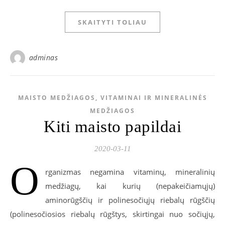
SKAITYTI TOLIAU
adminas
MAISTO MEDŽIAGOS, VITAMINAI IR MINERALINĖS
MEDŽIAGOS
Kiti maisto papildai
2020-03-11
O
rganizmas negamina vitaminų, mineralinių
medžiagų, kai kurių (nepakeičiamųjų)
aminorūgščių ir polinesočiųjų riebalų rūgščių
(polinesočiosios riebalų rūgštys, skirtingai nuo sočiųjų,