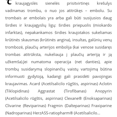
kraujagyslės sienelės prisitvirtinęs krešulys
vadinamas trombu, o nuo jos atitrūkęs – embolu. Su
trombais ar embolais yra arba gali būti susijusios daug
širdies ir kraujagyslių ligų: širdies priepuolis (miokardo
infarktas), nepakankamos širdies kraujotakos sukeliamas
krūtinės skausmas (krūtinės angina), insultas, galūnių venų
trombozė, plaučių arterijos embolija (kai venose susidaręs
trombas atitrūksta, nukeliauja į plaučių arteriją ir ją
užkemša).Jei numatoma operacija (net danties), apie
trombų susidarymą slopinančių vaistų vartojimą būtina
informuoti gydytoją, kadangi gali prasidėti pavojingas
kraujavimas. Acard (Acetilsalicilo rūgštis, aspirinas) Aclotin
(Tiklopidinas) Aggrastat (Tirofibanas) Anopyrin
(Acetilsalicilo rūgštis, aspirinas) Clexane® (Enoksaparinas)
Clivarine (Reviparinas) Fragmin (Dalteparinas) Fraxiparine
(Nadroparinas) HerzASS-ratiopharm® (Acetilsalicilo…