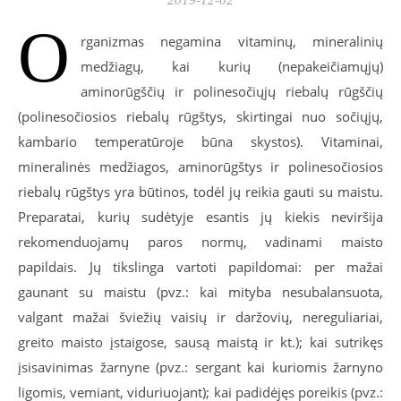
2019-12-02
O
rganizmas negamina vitaminų, mineralinių
medžiagų, kai kurių (nepakeičiamųjų)
aminorūgščių ir polinesočiųjų riebalų rūgščių
(polinesočiosios riebalų rūgštys, skirtingai nuo sočiųjų,
kambario temperatūroje būna skystos). Vitaminai,
mineralinės medžiagos, aminorūgštys ir polinesočiosios
riebalų rūgštys yra būtinos, todėl jų reikia gauti su maistu.
Preparatai, kurių sudėtyje esantis jų kiekis neviršija
rekomenduojamų paros normų, vadinami maisto
papildais. Jų tikslinga vartoti papildomai: per mažai
gaunant su maistu (pvz.: kai mityba nesubalansuota,
valgant mažai šviežių vaisių ir daržovių, nereguliariai,
greito maisto įstaigose, sausą maistą ir kt.); kai sutrikęs
įsisavinimas žarnyne (pvz.: sergant kai kuriomis žarnyno
ligomis, vemiant, viduriuojant); kai padidėjęs poreikis (pvz.: