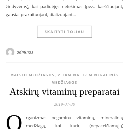
žindyvėms); kai padidėjęs netekimas (pvz.: karščiuojant,
gausiai prakaituojant, dializuojant…
SKAITYTI TOLIAU
adminas
MAISTO MEDŽIAGOS, VITAMINAI IR MINERALINĖS
MEDŽIAGOS
Atskirų vitaminų preparatai
2019-07-30
O
rganizmas negamina vitaminų, mineralinių
medžiagų, kai kurių (nepakeičiamųjų)