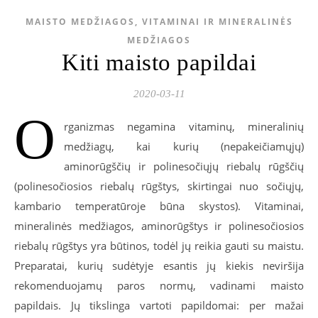
MAISTO MEDŽIAGOS, VITAMINAI IR MINERALINĖS
MEDŽIAGOS
Kiti maisto papildai
2020-03-11
O
rganizmas negamina vitaminų, mineralinių
medžiagų, kai kurių (nepakeičiamųjų)
aminorūgščių ir polinesočiųjų riebalų rūgščių
(polinesočiosios riebalų rūgštys, skirtingai nuo sočiųjų,
kambario temperatūroje būna skystos). Vitaminai,
mineralinės medžiagos, aminorūgštys ir polinesočiosios
riebalų rūgštys yra būtinos, todėl jų reikia gauti su maistu.
Preparatai, kurių sudėtyje esantis jų kiekis neviršija
rekomenduojamų paros normų, vadinami maisto
papildais. Jų tikslinga vartoti papildomai: per mažai