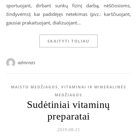
sportuojant, dirbant sunkų fizinį darbą, nėščiosioms,
žindyvėms); kai padidėjęs netekimas (pvz.: karščiuojant,
gausiai prakaituojant, dializuojant…
SKAITYTI TOLIAU
adminas
MAISTO MEDŽIAGOS, VITAMINAI IR MINERALINĖS
MEDŽIAGOS
Sudėtiniai vitaminų
preparatai
2019-08-15