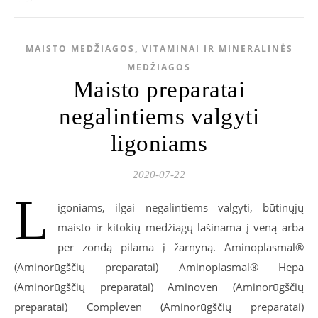
MAISTO MEDŽIAGOS, VITAMINAI IR MINERALINĖS
MEDŽIAGOS
Maisto preparatai
negalintiems valgyti
ligoniams
2020-07-22
L
igoniams, ilgai negalintiems valgyti, būtinųjų
maisto ir kitokių medžiagų lašinama į veną arba
per zondą pilama į žarnyną. Aminoplasmal®
(Aminorūgščių preparatai) Aminoplasmal® Hepa
(Aminorūgščių preparatai) Aminoven (Aminorūgščių
preparatai) Compleven (Aminorūgščių preparatai)