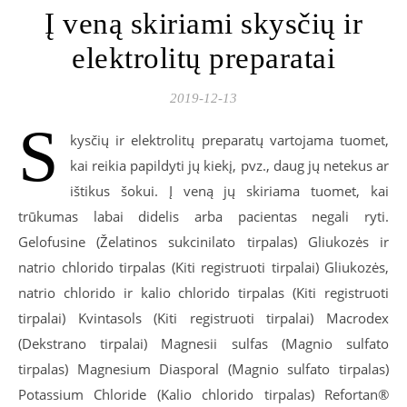
Į veną skiriami skysčių ir
elektrolitų preparatai
2019-12-13
S
kysčių ir elektrolitų preparatų vartojama tuomet,
kai reikia papildyti jų kiekį, pvz., daug jų netekus ar
ištikus šokui. Į veną jų skiriama tuomet, kai
trūkumas labai didelis arba pacientas negali ryti.
Gelofusine (Želatinos sukcinilato tirpalas) Gliukozės ir
natrio chlorido tirpalas (Kiti registruoti tirpalai) Gliukozės,
natrio chlorido ir kalio chlorido tirpalas (Kiti registruoti
tirpalai) Kvintasols (Kiti registruoti tirpalai) Macrodex
(Dekstrano tirpalai) Magnesii sulfas (Magnio sulfato
tirpalas) Magnesium Diasporal (Magnio sulfato tirpalas)
Potassium Chloride (Kalio chlorido tirpalas) Refortan®