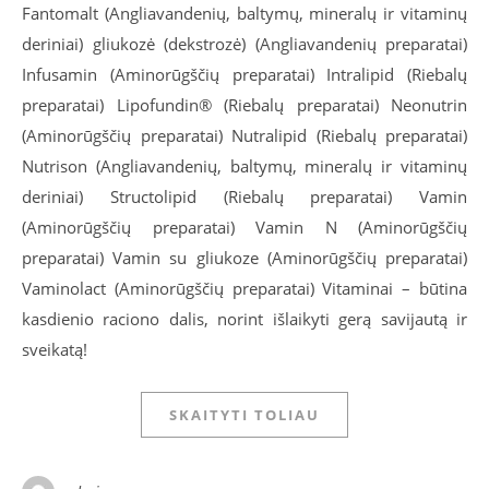
Fantomalt (Angliavandenių, baltymų, mineralų ir vitaminų
deriniai) gliukozė (dekstrozė) (Angliavandenių preparatai)
Infusamin (Aminorūgščių preparatai) Intralipid (Riebalų
preparatai) Lipofundin® (Riebalų preparatai) Neonutrin
(Aminorūgščių preparatai) Nutralipid (Riebalų preparatai)
Nutrison (Angliavandenių, baltymų, mineralų ir vitaminų
deriniai) Structolipid (Riebalų preparatai) Vamin
(Aminorūgščių preparatai) Vamin N (Aminorūgščių
preparatai) Vamin su gliukoze (Aminorūgščių preparatai)
Vaminolact (Aminorūgščių preparatai) Vitaminai – būtina
kasdienio raciono dalis, norint išlaikyti gerą savijautą ir
sveikatą!
SKAITYTI TOLIAU