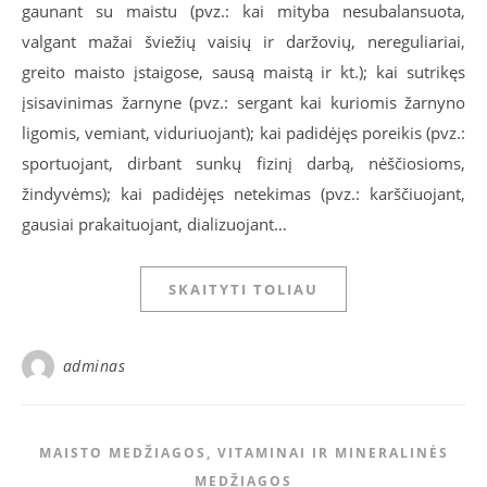
gaunant su maistu (pvz.: kai mityba nesubalansuota,
valgant mažai šviežių vaisių ir daržovių, nereguliariai,
greito maisto įstaigose, sausą maistą ir kt.); kai sutrikęs
įsisavinimas žarnyne (pvz.: sergant kai kuriomis žarnyno
ligomis, vemiant, viduriuojant); kai padidėjęs poreikis (pvz.:
sportuojant, dirbant sunkų fizinį darbą, nėščiosioms,
žindyvėms); kai padidėjęs netekimas (pvz.: karščiuojant,
gausiai prakaituojant, dializuojant…
SKAITYTI TOLIAU
adminas
MAISTO MEDŽIAGOS, VITAMINAI IR MINERALINĖS
MEDŽIAGOS