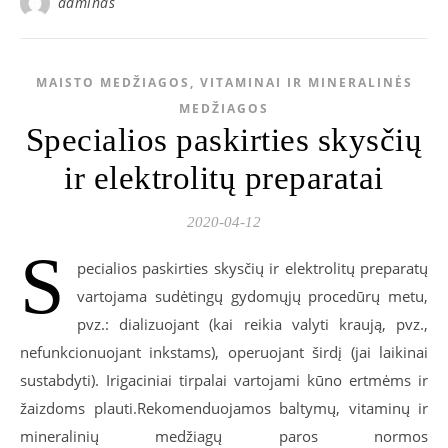
adminas
MAISTO MEDŽIAGOS, VITAMINAI IR MINERALINĖS
MEDŽIAGOS
Specialios paskirties skysčių
ir elektrolitų preparatai
2020-04-12
S
pecialios paskirties skysčių ir elektrolitų preparatų
vartojama sudėtingų gydomųjų procedūrų metu,
pvz.: dializuojant (kai reikia valyti kraują, pvz.,
nefunkcionuojant inkstams), operuojant širdį (jai laikinai
sustabdyti). Irigaciniai tirpalai vartojami kūno ertmėms ir
žaizdoms plauti.Rekomenduojamos baltymų, vitaminų ir
mineralinių medžiagų paros normos