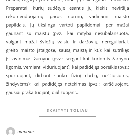
Preparatai, kurių sudėtyje esantis jų kiekis neviršija
rekomenduojamų paros normų, vadinami maisto
papildais. Jų tikslinga vartoti papildomai: per mažai
gaunant su maistu (pvz.: kai mityba nesubalansuota,
valgant mažai šviežių vaisių ir daržovių, nereguliariai,
greito maisto įstaigose, sausą maistą ir kt.); kai sutrikęs
įsisavinimas žarnyne (pvz.: sergant kai kuriomis žarnyno
ligomis, vemiant, viduriuojant); kai padidėjęs poreikis (pvz.:
sportuojant, dirbant sunkų fizinį darbą, nėščiosioms,
žindyvėms); kai padidėjęs netekimas (pvz.: karščiuojant,
gausiai prakaituojant, dializuojant…
SKAITYTI TOLIAU
adminas