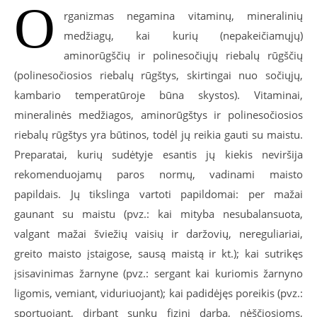
O
rganizmas negamina vitaminų, mineralinių
medžiagų, kai kurių (nepakeičiamųjų)
aminorūgščių ir polinesočiųjų riebalų rūgščių
(polinesočiosios riebalų rūgštys, skirtingai nuo sočiųjų,
kambario temperatūroje būna skystos). Vitaminai,
mineralinės medžiagos, aminorūgštys ir polinesočiosios
riebalų rūgštys yra būtinos, todėl jų reikia gauti su maistu.
Preparatai, kurių sudėtyje esantis jų kiekis neviršija
rekomenduojamų paros normų, vadinami maisto
papildais. Jų tikslinga vartoti papildomai: per mažai
gaunant su maistu (pvz.: kai mityba nesubalansuota,
valgant mažai šviežių vaisių ir daržovių, nereguliariai,
greito maisto įstaigose, sausą maistą ir kt.); kai sutrikęs
įsisavinimas žarnyne (pvz.: sergant kai kuriomis žarnyno
ligomis, vemiant, viduriuojant); kai padidėjęs poreikis (pvz.:
sportuojant, dirbant sunkų fizinį darbą, nėščiosioms,