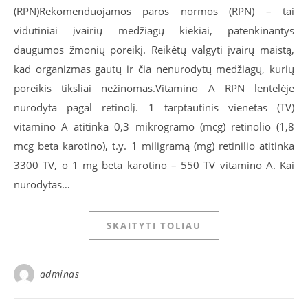
(RPN)Rekomenduojamos paros normos (RPN) – tai
vidutiniai įvairių medžiagų kiekiai, patenkinantys
daugumos žmonių poreikį. Reikėtų valgyti įvairų maistą,
kad organizmas gautų ir čia nenurodytų medžiagų, kurių
poreikis tiksliai nežinomas.Vitamino A RPN lentelėje
nurodyta pagal retinolį. 1 tarptautinis vienetas (TV)
vitamino A atitinka 0,3 mikrogramo (mcg) retinolio (1,8
mcg beta karotino), t.y. 1 miligramą (mg) retinilio atitinka
3300 TV, o 1 mg beta karotino – 550 TV vitamino A. Kai
nurodytas…
SKAITYTI TOLIAU
adminas