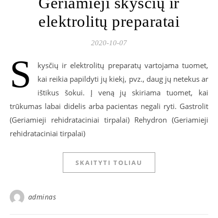
Geriamieji skysčių ir
elektrolitų preparatai
2020-10-07
S
kysčių ir elektrolitų preparatų vartojama tuomet,
kai reikia papildyti jų kiekį, pvz., daug jų netekus ar
ištikus šokui. Į veną jų skiriama tuomet, kai
trūkumas labai didelis arba pacientas negali ryti. Gastrolit
(Geriamieji rehidrataciniai tirpalai) Rehydron (Geriamieji
rehidrataciniai tirpalai)
SKAITYTI TOLIAU
adminas