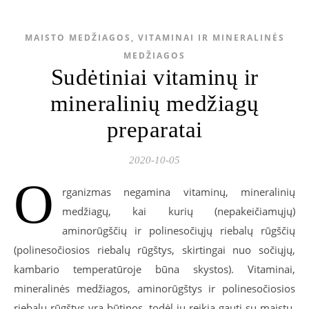
MAISTO MEDŽIAGOS, VITAMINAI IR MINERALINĖS
MEDŽIAGOS
Sudėtiniai vitaminų ir
mineralinių medžiagų
preparatai
2020-10-05
O
rganizmas negamina vitaminų, mineralinių
medžiagų, kai kurių (nepakeičiamųjų)
aminorūgščių ir polinesočiųjų riebalų rūgščių
(polinesočiosios riebalų rūgštys, skirtingai nuo sočiųjų,
kambario temperatūroje būna skystos). Vitaminai,
mineralinės medžiagos, aminorūgštys ir polinesočiosios
riebalų rūgštys yra būtinos, todėl jų reikia gauti su maistu.