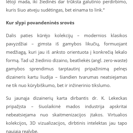
lėtoji mada, iki žiedinės dar trūksta galutinio perdirbimo,
kuris šiuo atveju sudėtingas, bet einama to link.“
Kur slypi povandeninės srovės
Dalis paties kūrėjo kolekcijų – modernios klasikos
pavyzdžiai – gimsta iš gamybos likučių, formuojant
medžiagą, kuri jau iš anksto orientuota į konkrečią lekalo
formą. Tad už žiedinio dizaino, beatliekės (angl. zero-waste)
gamybos sprendimus tarptautinį pripažinimą pelnęs
dizaineris kartu liudija – šiandien tvarumas neatsiejamas
ne tik nuo kūrybiškumo, bet ir inžinerinio tikslumo.
Su jaunąja dizainerių karta dirbantis dr. K. Lekeckas
pripažįsta – šiuolaikinė mados industrija apskritai
nebeatsiejama nuo skaitmenizacijos įtakos. Virtualios
kolekcijos, 3D vizualizacijos, dirbtinis intelektas jau tapo
naująja realybe.