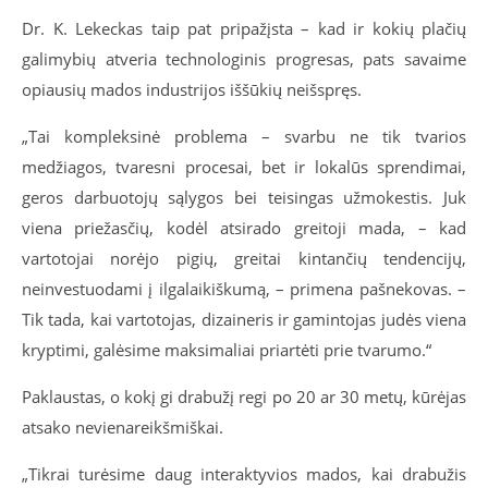
Dr. K. Lekeckas taip pat pripažįsta – kad ir kokių plačių
galimybių atveria technologinis progresas, pats savaime
opiausių mados industrijos iššūkių neišspręs.
„Tai kompleksinė problema – svarbu ne tik tvarios
medžiagos, tvaresni procesai, bet ir lokalūs sprendimai,
geros darbuotojų sąlygos bei teisingas užmokestis. Juk
viena priežasčių, kodėl atsirado greitoji mada, – kad
vartotojai norėjo pigių, greitai kintančių tendencijų,
neinvestuodami į ilgalaikiškumą, – primena pašnekovas. –
Tik tada, kai vartotojas, dizaineris ir gamintojas judės viena
kryptimi, galėsime maksimaliai priartėti prie tvarumo.“
Paklaustas, o kokį gi drabužį regi po 20 ar 30 metų, kūrėjas
atsako nevienareikšmiškai.
„Tikrai turėsime daug interaktyvios mados, kai drabužis