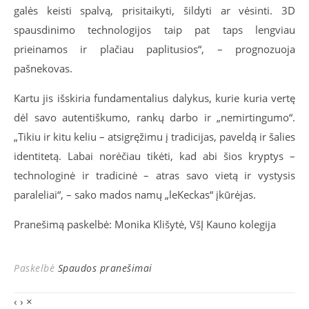
galės keisti spalvą, prisitaikyti, šildyti ar vėsinti. 3D
spausdinimo technologijos taip pat taps lengviau
prieinamos ir plačiau paplitusios“, – prognozuoja
pašnekovas.
Kartu jis išskiria fundamentalius dalykus, kurie kuria vertę
dėl savo autentiškumo, rankų darbo ir „nemirtingumo“.
„Tikiu ir kitu keliu – atsigręžimu į tradicijas, paveldą ir šalies
identitetą. Labai norėčiau tikėti, kad abi šios kryptys –
technologinė ir tradicinė – atras savo vietą ir vystysis
paraleliai“, – sako mados namų „leKeckas“ įkūrėjas.
Pranešimą paskelbė: Monika Klišytė, VšĮ Kauno kolegija
Paskelbė
Spaudos pranešimai
‹
›
×