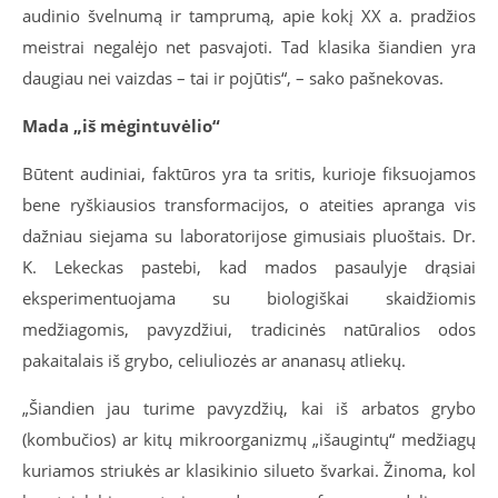
audinio švelnumą ir tamprumą, apie kokį XX a. pradžios
meistrai negalėjo net pasvajoti. Tad klasika šiandien yra
daugiau nei vaizdas – tai ir pojūtis“, – sako pašnekovas.
Mada „iš mėgintuvėlio“
Būtent audiniai, faktūros yra ta sritis, kurioje fiksuojamos
bene ryškiausios transformacijos, o ateities apranga vis
dažniau siejama su laboratorijose gimusiais pluoštais. Dr.
K. Lekeckas pastebi, kad mados pasaulyje drąsiai
eksperimentuojama su biologiškai skaidžiomis
medžiagomis, pavyzdžiui, tradicinės natūralios odos
pakaitalais iš grybo, celiuliozės ar ananasų atliekų.
„Šiandien jau turime pavyzdžių, kai iš arbatos grybo
(kombučios) ar kitų mikroorganizmų „išaugintų“ medžiagų
kuriamos striukės ar klasikinio silueto švarkai. Žinoma, kol