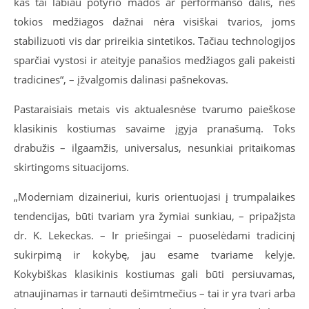
kas tai labiau potyrio mados ar performanso dalis, nes
tokios medžiagos dažnai nėra visiškai tvarios, joms
stabilizuoti vis dar prireikia sintetikos. Tačiau technologijos
sparčiai vystosi ir ateityje panašios medžiagos gali pakeisti
tradicines“, – įžvalgomis dalinasi pašnekovas.
Pastaraisiais metais vis aktualesnėse tvarumo paieškose
klasikinis kostiumas savaime įgyja pranašumą. Toks
drabužis – ilgaamžis, universalus, nesunkiai pritaikomas
skirtingoms situacijoms.
„Moderniam dizaineriui, kuris orientuojasi į trumpalaikes
tendencijas, būti tvariam yra žymiai sunkiau, – pripažįsta
dr. K. Lekeckas. – Ir priešingai – puoselėdami tradicinį
sukirpimą ir kokybę, jau esame tvariame kelyje.
Kokybiškas klasikinis kostiumas gali būti persiuvamas,
atnaujinamas ir tarnauti dešimtmečius – tai ir yra tvari arba