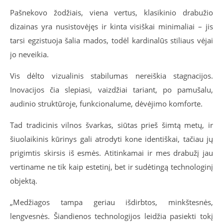
Pašnekovo žodžiais, viena vertus, klasikinio drabužio
dizainas yra nusistovėjęs ir kinta visiškai minimaliai – jis
tarsi egzistuoja šalia mados, todėl kardinalūs stiliaus vėjai
jo neveikia.
Vis dėlto vizualinis stabilumas nereiškia stagnacijos.
Inovacijos čia slepiasi, vaizdžiai tariant, po pamušalu,
audinio struktūroje, funkcionalume, dėvėjimo komforte.
Tad tradicinis vilnos švarkas, siūtas prieš šimtą metų, ir
šiuolaikinis kūrinys gali atrodyti kone identiškai, tačiau jų
prigimtis skirsis iš esmės. Atitinkamai ir mes drabužį jau
vertiname ne tik kaip estetinį, bet ir sudėtingą technologinį
objektą.
„Medžiagos tampa geriau išdirbtos, minkštesnės,
lengvesnės. Šiandienos technologijos leidžia pasiekti tokį