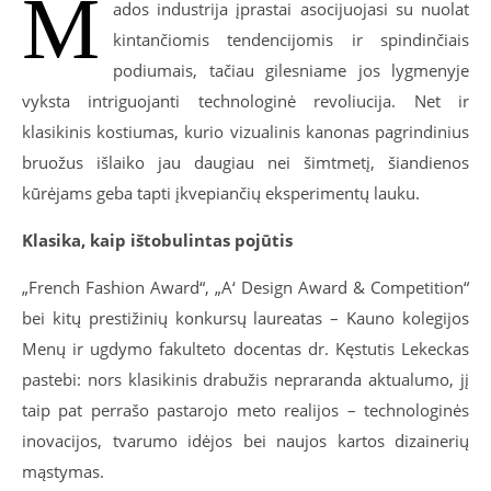
M
ados industrija įprastai asocijuojasi su nuolat
kintančiomis tendencijomis ir spindinčiais
podiumais, tačiau gilesniame jos lygmenyje
vyksta intriguojanti technologinė revoliucija. Net ir
klasikinis kostiumas, kurio vizualinis kanonas pagrindinius
bruožus išlaiko jau daugiau nei šimtmetį, šiandienos
kūrėjams geba tapti įkvepiančių eksperimentų lauku.
Klasika, kaip ištobulintas pojūtis
„French Fashion Award“, „A‘ Design Award & Competition“
bei kitų prestižinių konkursų laureatas – Kauno kolegijos
Menų ir ugdymo fakulteto docentas dr. Kęstutis Lekeckas
pastebi: nors klasikinis drabužis nepraranda aktualumo, jį
taip pat perrašo pastarojo meto realijos – technologinės
inovacijos, tvarumo idėjos bei naujos kartos dizainerių
mąstymas.