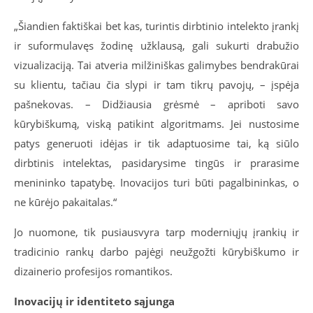
„Šiandien faktiškai bet kas, turintis dirbtinio intelekto įrankį
ir suformulavęs žodinę užklausą, gali sukurti drabužio
vizualizaciją. Tai atveria milžiniškas galimybes bendrakūrai
su klientu, tačiau čia slypi ir tam tikrų pavojų, – įspėja
pašnekovas. – Didžiausia grėsmė – apriboti savo
kūrybiškumą, viską patikint algoritmams. Jei nustosime
patys generuoti idėjas ir tik adaptuosime tai, ką siūlo
dirbtinis intelektas, pasidarysime tingūs ir prarasime
menininko tapatybę. Inovacijos turi būti pagalbininkas, o
ne kūrėjo pakaitalas.“
Jo nuomone, tik pusiausvyra tarp moderniųjų įrankių ir
tradicinio rankų darbo pajėgi neužgožti kūrybiškumo ir
dizainerio profesijos romantikos.
Inovacijų ir identiteto sąjunga