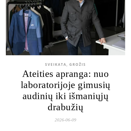
SVEIKATA, GROŽIS
Ateities apranga: nuo
laboratorijoje gimusių
audinių iki išmaniųjų
drabužių
2026-06-09