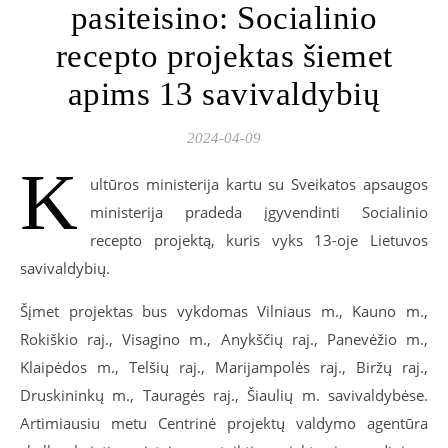
pasiteisino: Socialinio
recepto projektas šiemet
apims 13 savivaldybių
2024-04-09
K
ultūros ministerija kartu su Sveikatos apsaugos
ministerija pradeda įgyvendinti Socialinio
recepto projektą, kuris vyks 13-oje Lietuvos
savivaldybių.
Šįmet projektas bus vykdomas Vilniaus m., Kauno m.,
Rokiškio raj., Visagino m., Anykščių raj., Panevėžio m.,
Klaipėdos m., Telšių raj., Marijampolės raj., Biržų raj.,
Druskininkų m., Tauragės raj., Šiaulių m. savivaldybėse.
Artimiausiu metu Centrinė projektų valdymo agentūra