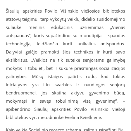
Šiaulių apskrities Povilo Višinskio viešosios bibliotekos
atstovų teigimu, tarp vykdytų veiklų didelio susidomėjimo
sulaukė meninis edukacinis užsiėmimas „Vienas
antspaudas“, kuris supažindino su monotipija – spaudos
technologija, leidžiančia kurti unikalius antspaudus.
Dalyviai galėjo pramokti šios technikos ir kurti savo
ekslibrisus. „Veiklos ne tik suteikė senjorams galimybę
mokytis ir tobulėti, bet ir sukūrė prasmingas socializacijos
galimybes. Mūsų įstaigos patirtis rodo, kad tokios
iniciatyvos yra itin svarbios ir naudingos senjorų
bendruomenei, jos skatina aktyvų gyvenimo būdą,
mokymąsi ir savęs tobulinimą visą gyvenimą“, –
apibendrino Šiaulių apskrities Povilo Višinskio viešoji
bibliotekos vyr. metodininkė Evelina Kvietkienė.
Kaip veikia Socialinio recepto schema, galite susipažinti
čia
.