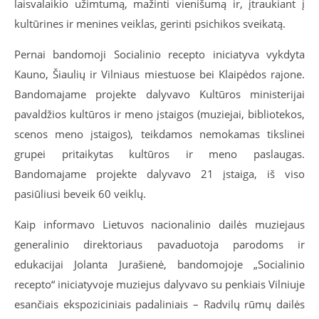
laisvalaikio užimtumą, mažinti vienišumą ir, įtraukiant į
kultūrines ir menines veiklas, gerinti psichikos sveikatą.
Pernai bandomoji Socialinio recepto iniciatyva vykdyta
Kauno, Šiaulių ir Vilniaus miestuose bei Klaipėdos rajone.
Bandomajame projekte dalyvavo Kultūros ministerijai
pavaldžios kultūros ir meno įstaigos (muziejai, bibliotekos,
scenos meno įstaigos), teikdamos nemokamas tikslinei
grupei pritaikytas kultūros ir meno paslaugas.
Bandomajame projekte dalyvavo 21 įstaiga, iš viso
pasiūliusi beveik 60 veiklų.
Kaip informavo Lietuvos nacionalinio dailės muziejaus
generalinio direktoriaus pavaduotoja parodoms ir
edukacijai Jolanta Jurašienė, bandomojoje „Socialinio
recepto“ iniciatyvoje muziejus dalyvavo su penkiais Vilniuje
esančiais ekspoziciniais padaliniais ­– Radvilų rūmų dailės