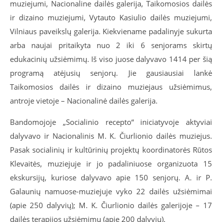
muziejumi, Nacionaline dailės galerija, Taikomosios dailės
ir dizaino muziejumi, Vytauto Kasiulio dailės muziejumi,
Vilniaus paveikslų galerija. Kiekviename padalinyje sukurta
arba naujai pritaikyta nuo 2 iki 6 senjorams skirtų
edukacinių užsiėmimų. Iš viso juose dalyvavo 1414 per šią
programą atėjusių senjorų. Jie gausiausiai lankė
Taikomosios dailės ir dizaino muziejaus užsiėmimus,
antroje vietoje – Nacionalinė dailės galerija.
Bandomojoje „Socialinio recepto“ iniciatyvoje aktyviai
dalyvavo ir Nacionalinis M. K. Čiurlionio dailės muziejus.
Pasak socialinių ir kultūrinių projektų koordinatorės Rūtos
Klevaitės, muziejuje ir jo padaliniuose organizuota 15
ekskursijų, kuriose dalyvavo apie 150 senjorų. A. ir P.
Galaunių namuose-muziejuje vyko 22 dailės užsiėmimai
(apie 250 dalyvių); M. K. Čiurlionio dailės galerijoje – 17
dailės terapijos užsiėmimų (apie 200 dalyvių).