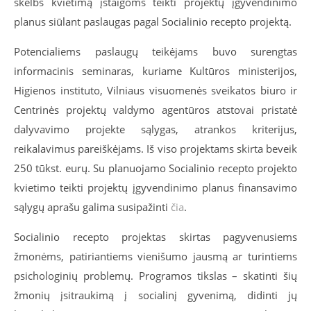
skelbs kvietimą įstaigoms teikti projektų įgyvendinimo
planus siūlant paslaugas pagal Socialinio recepto projektą.
Potencialiems paslaugų teikėjams buvo surengtas
informacinis seminaras, kuriame Kultūros ministerijos,
Higienos instituto, Vilniaus visuomenės sveikatos biuro ir
Centrinės projektų valdymo agentūros atstovai pristatė
dalyvavimo projekte sąlygas, atrankos kriterijus,
reikalavimus pareiškėjams. Iš viso projektams skirta beveik
250 tūkst. eurų. Su planuojamo Socialinio recepto projekto
kvietimo teikti projektų įgyvendinimo planus finansavimo
sąlygų aprašu galima susipažinti
čia
.
Socialinio recepto projektas skirtas pagyvenusiems
žmonėms, patiriantiems vienišumo jausmą ar turintiems
psichologinių problemų. Programos tikslas – skatinti šių
žmonių įsitraukimą į socialinį gyvenimą, didinti jų