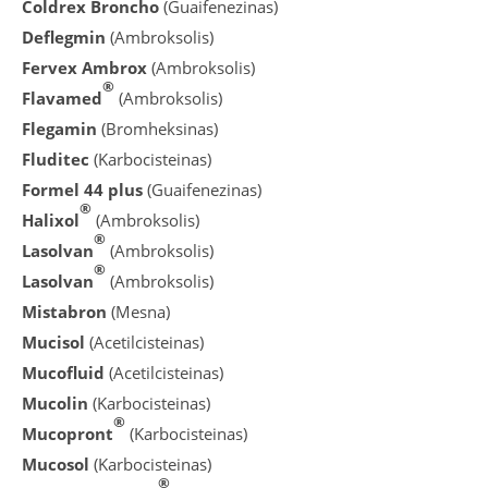
Coldrex Broncho
(Guaifenezinas)
Deflegmin
(Ambroksolis)
Fervex Ambrox
(Ambroksolis)
®
Flavamed
(Ambroksolis)
Flegamin
(Bromheksinas)
Fluditec
(Karbocisteinas)
Formel 44 plus
(Guaifenezinas)
®
Halixol
(Ambroksolis)
®
Lasolvan
(Ambroksolis)
®
Lasolvan
(Ambroksolis)
Mistabron
(Mesna)
Mucisol
(Acetilcisteinas)
Mucofluid
(Acetilcisteinas)
Mucolin
(Karbocisteinas)
®
Mucopront
(Karbocisteinas)
Mucosol
(Karbocisteinas)
®