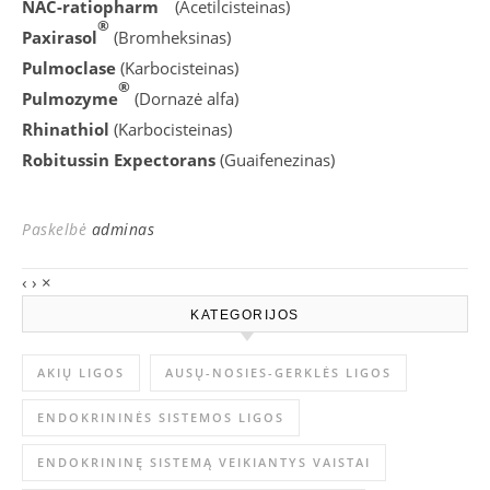
NAC-ratiopharm
(Acetilcisteinas)
®
Paxirasol
(Bromheksinas)
Pulmoclase
(Karbocisteinas)
®
Pulmozyme
(Dornazė alfa)
Rhinathiol
(Karbocisteinas)
Robitussin Expectorans
(Guaifenezinas)
Paskelbė
adminas
‹
›
×
KATEGORIJOS
AKIŲ LIGOS
AUSŲ-NOSIES-GERKLĖS LIGOS
ENDOKRININĖS SISTEMOS LIGOS
ENDOKRININĘ SISTEMĄ VEIKIANTYS VAISTAI