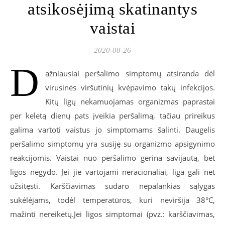
atsikosėjimą skatinantys
vaistai
2020-08-26
D
ažniausiai peršalimo simptomų atsiranda dėl
virusinės viršutinių kvėpavimo takų infekcijos.
Kitų ligų nekamuojamas organizmas paprastai
per keletą dienų pats įveikia peršalimą, tačiau prireikus
galima vartoti vaistus jo simptomams šalinti. Daugelis
peršalimo simptomų yra susiję su organizmo apsigynimo
reakcijomis. Vaistai nuo peršalimo gerina savijautą, bet
ligos negydo. Jei jie vartojami neracionaliai, liga gali net
užsitęsti. Karščiavimas sudaro nepalankias sąlygas
sukėlėjams, todėl temperatūros, kuri neviršija 38°C,
mažinti nereikėtų.Jei ligos simptomai (pvz.: karščiavimas,