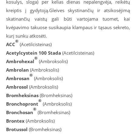
kosulys, sloga) per kelias dienas nepalengvėja, reikėtų
kreiptis į gydytoją.Gleives skystinančių ir atsikosėjimą
skatinančių vaistų gali būti vartojama tuomet, kai
kvėpavimo takuose susikaupia klampaus ir tąsaus sekreto,
kurį sunku atkosėti.
®
ACC
(Acetilcisteinas)
Acetylcystein 100 Stada
(Acetilcisteinas)
®
Ambrohexal
(Ambroksolis)
Ambrolan
(Ambroksolis)
®
Ambrosan
(Ambroksolis)
Ambrosol
(Ambroksolis)
Bromheksinas
(Bromheksinas)
®
Bronchopront
(Ambroksolis)
®
Bronchosan
(Bromheksinas)
Brontex
(Ambroksolis)
Brotussol
(Bromheksinas)