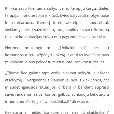
Klinika savo klientams siūlys įvairių terapijų (žirgų, dailės
terapija, hipnoterapija ir kitos), kvies dalyvauti mokymuose
ir seminaruose. Dėmesį turėtų atkreipti ir specialistai,
siekiantys plėsti savo klientų ratą, papildyti savo užimtumą
teikiant konsultacijas laisvu nuo pagrindinės veiklos laiku.
Norintys prisijungti prie ,,Unikaklinika.lt” specialistų
komandos turėtų užpildyti anketą ir atitikus kvalifikacinius
reikalavimus bus pakviesti teikti nuotolines konsultacijas.
,,Tikime, kad galime tapti vedliu siekiant pokyčių ir ieškant
atsakymų į varginančius klausimus, nes iš kiekvienos, net
ir sudėtingiausios situacijos dirbant ir bandant suprasti
save, randama išeitis, kurios, galbūt, sunkiuoju laikotarpiu
ir nematėme”,- teigia ,,Unikaklinika.lt” direktorė.
Paklausta ar nebijo konkurencijos, nes ,,Unikaklinika.lt”