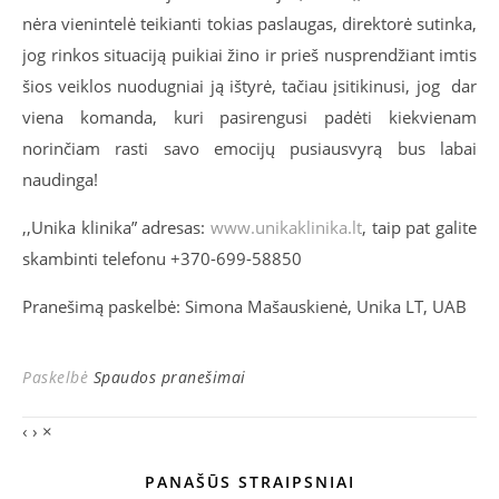
nėra vienintelė teikianti tokias paslaugas, direktorė sutinka,
jog rinkos situaciją puikiai žino ir prieš nusprendžiant imtis
šios veiklos nuodugniai ją ištyrė, tačiau įsitikinusi, jog dar
viena komanda, kuri pasirengusi padėti kiekvienam
norinčiam rasti savo emocijų pusiausvyrą bus labai
naudinga!
,,Unika klinika” adresas:
www.unikaklinika.lt
, taip pat galite
skambinti telefonu +370-699-58850
Pranešimą paskelbė: Simona Mašauskienė, Unika LT, UAB
Paskelbė
Spaudos pranešimai
‹
›
×
PANAŠŪS STRAIPSNIAI