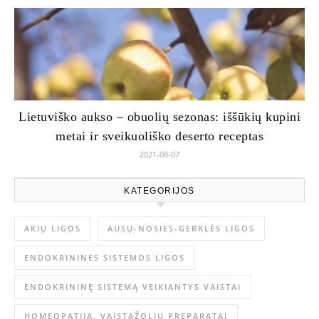
Lietuviško aukso – obuolių sezonas: iššūkių kupini
metai ir sveikuoliško deserto receptas
2021-08-07
KATEGORIJOS
AKIŲ LIGOS
AUSŲ-NOSIES-GERKLĖS LIGOS
ENDOKRININĖS SISTEMOS LIGOS
ENDOKRININĘ SISTEMĄ VEIKIANTYS VAISTAI
HOMEOPATIJA, VAISTAŽOLIŲ PREPARATAI