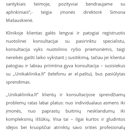
santykiais šeimoje, pozityviai bendraujame su
aplinkiniais”,- teigia įmonės direktorė Simona
Mašauskienė.
Klinikoje klientas galės lengvai ir patogiai registruotis
nuotolinei konsultacijai su pasirinktu specialistu,
konsultacija vyks nuotolinio ryšio priemonėmis, taigi
nereikės gaišti laiko vykstant į susitikimą, tačiau jei klientui
patogiau ir labiau priimtina gyva konsultacija – susisiekus
su ,,Unikaklinika.lt” (telefonu ar el.paštu), bus pasiūlytas
sprendimas.
,,Unikaklinika.lt” klientų ir konsultacijose sprendžiamų
problemų ratas labai platus: nuo individualaus asmens iki
įmonės, nuo paprastų buitinių nesklandumų iki
kompleksinių iššūkių. Visa tai – ilgai kurtos ir gludintos
idėjos bei kruopščiai atrinktų savo srities profesionalų