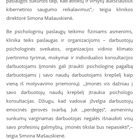
paslaugos sukurtos taip, kad atitiktų ir viršytų aukščiausius
kibernetinio saugumo reikalavimus”,- teigia klinikos
direktorė Simona Mašauskienė.
Be psichologinių paslaugų teikimo fiziniams asmenims,
klinika teiks paslaugas ir organizacijoms – darbuotojų
psichologinės sveikatos, organizacijos vidinio klimato
įvertinimo tyrimai, mokymai ir individualios konsultacijos
darbuotojams (įmonės gali įtraukti psichologinę pagalbą
darbuotojams į savo naudų darbuotojams krepšelį kaip
vieną iš motyvavimo priemonių). ,,Įmonės vis dažniau į
savo darbuotojų naudų krepšelį įtraukia psichologo
konsultacijas. Džiugu, kad vadovai įžvelgia darbuotojų
emocinės gerovės svarbą. Juk ,,perdegęs”, asmeninių
sunkumų varginamas darbuotojas negalės išnaudoti visų
savo profesinių galimybių, įmonės tikslai bus nepasiekti”,–
teigia Simona Mašauskienė.