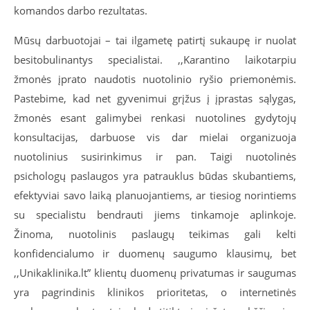
komandos darbo rezultatas.
Mūsų darbuotojai – tai ilgametę patirtį sukaupę ir nuolat
besitobulinantys specialistai. ,,Karantino laikotarpiu
žmonės įprato naudotis nuotolinio ryšio priemonėmis.
Pastebime, kad net gyvenimui grįžus į įprastas sąlygas,
žmonės esant galimybei renkasi nuotolines gydytojų
konsultacijas, darbuose vis dar mielai organizuoja
nuotolinius susirinkimus ir pan. Taigi nuotolinės
psichologų paslaugos yra patrauklus būdas skubantiems,
efektyviai savo laiką planuojantiems, ar tiesiog norintiems
su specialistu bendrauti jiems tinkamoje aplinkoje.
Žinoma, nuotolinis paslaugų teikimas gali kelti
konfidencialumo ir duomenų saugumo klausimų, bet
,,Unikaklinika.lt” klientų duomenų privatumas ir saugumas
yra pagrindinis klinikos prioritetas, o internetinės