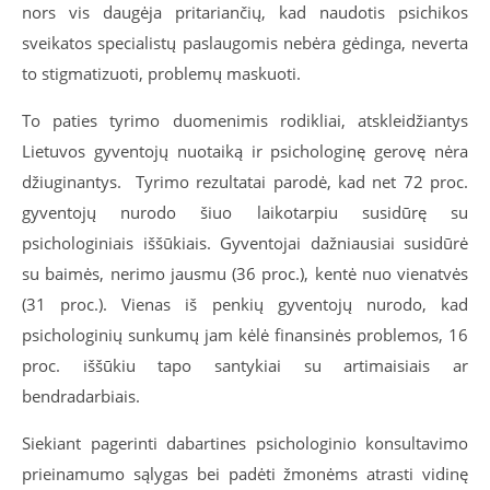
nors vis daugėja pritariančių, kad naudotis psichikos
sveikatos specialistų paslaugomis nebėra gėdinga, neverta
to stigmatizuoti, problemų maskuoti.
To paties tyrimo duomenimis rodikliai, atskleidžiantys
Lietuvos gyventojų nuotaiką ir psichologinę gerovę nėra
džiuginantys. Tyrimo rezultatai parodė, kad net 72 proc.
gyventojų nurodo šiuo laikotarpiu susidūrę su
psichologiniais iššūkiais. Gyventojai dažniausiai susidūrė
su baimės, nerimo jausmu (36 proc.), kentė nuo vienatvės
(31 proc.). Vienas iš penkių gyventojų nurodo, kad
psichologinių sunkumų jam kėlė finansinės problemos, 16
proc. iššūkiu tapo santykiai su artimaisiais ar
bendradarbiais.
Siekiant pagerinti dabartines psichologinio konsultavimo
prieinamumo sąlygas bei padėti žmonėms atrasti vidinę