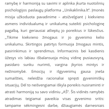
ramybę ir harmoniją su savimi ir aplinka įkurta nuotolinių
psichologijos paslaugų platforma ,,Unikaklinika.lt”. Įmonės
misija užkoduota pavadinime – atsižvelgiant į kiekvieno
asmens individualumą ir unikalumą suteikti psichologinę
pagalbą, kuri geriausiai atlieptų jo poreikius ir lūkesčius.
,,Tikime kiekvieno žmogaus ir jo gyvenimo kelio
unikalumu. Skirtingos patirtys formuoja žmogaus mintis,
pasirinkimus ir sprendimus. Informacinis bei kasdienis
ūžesys vis labiau išbalansuoja mūsų vidinę pusiausvyrą,
pasidaro sunku nurimti, vargina įkyrios mintys ir
nežinomybė. Emocijų ir išgyvenimų gausa įneša
sumaišties, neleidžia racionaliai spręsti gyvenimiškų
situacijų. Dėl to neišvengiamai iškyla poreikis nusiraminti ir
atrasti harmoniją su savo vidiniu „AŠ”. Šis vidinės ramybės
atradimas teigiamai paveikia visas gyvenimo sritis:
tampame sėkmingesni darbe, džiaugiamės darnesniais