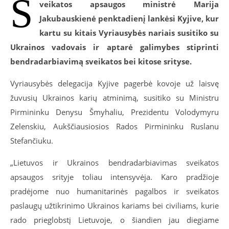
S
veikatos apsaugos ministrė Marija
Jakubauskienė penktadienį lankėsi Kyjive, kur
kartu su kitais Vyriausybės nariais susitiko su
Ukrainos vadovais ir aptarė galimybes stiprinti
bendradarbiavimą sveikatos bei kitose srityse.
Vyriausybės delegacija Kyjive pagerbė kovoje už laisvę
žuvusių Ukrainos karių atminimą, susitiko su Ministru
Pirmininku Denysu Šmyhaliu, Prezidentu Volodymyru
Zelenskiu, Aukščiausiosios Rados Pirmininku Ruslanu
Stefančiuku.
„Lietuvos ir Ukrainos bendradarbiavimas sveikatos
apsaugos srityje toliau intensyvėja. Karo pradžioje
pradėjome nuo humanitarinės pagalbos ir sveikatos
paslaugų užtikrinimo Ukrainos kariams bei civiliams, kurie
rado prieglobstį Lietuvoje, o šiandien jau diegiame