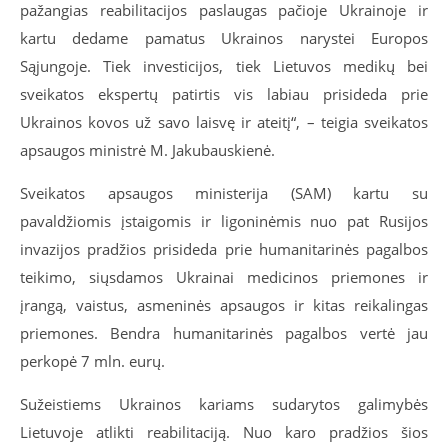
pažangias reabilitacijos paslaugas pačioje Ukrainoje ir
kartu dedame pamatus Ukrainos narystei Europos
Sąjungoje. Tiek investicijos, tiek Lietuvos medikų bei
sveikatos ekspertų patirtis vis labiau prisideda prie
Ukrainos kovos už savo laisvę ir ateitį“, – teigia sveikatos
apsaugos ministrė M. Jakubauskienė.
Sveikatos apsaugos ministerija (SAM) kartu su
pavaldžiomis įstaigomis ir ligoninėmis nuo pat Rusijos
invazijos pradžios prisideda prie humanitarinės pagalbos
teikimo, siųsdamos Ukrainai medicinos priemones ir
įrangą, vaistus, asmeninės apsaugos ir kitas reikalingas
priemones. Bendra humanitarinės pagalbos vertė jau
perkopė 7 mln. eurų.
Sužeistiems Ukrainos kariams sudarytos galimybės
Lietuvoje atlikti reabilitaciją. Nuo karo pradžios šios