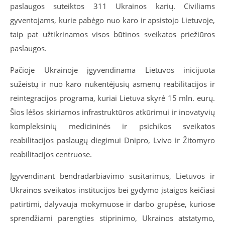
paslaugos suteiktos 311 Ukrainos karių. Civiliams
gyventojams, kurie pabėgo nuo karo ir apsistojo Lietuvoje,
taip pat užtikrinamos visos būtinos sveikatos priežiūros
paslaugos.
Pačioje Ukrainoje įgyvendinama Lietuvos inicijuota
sužeistų ir nuo karo nukentėjusių asmenų reabilitacijos ir
reintegracijos programa, kuriai Lietuva skyrė 15 mln. eurų.
Šios lėšos skiriamos infrastruktūros atkūrimui ir inovatyvių
kompleksinių medicininės ir psichikos sveikatos
reabilitacijos paslaugų diegimui Dnipro, Lvivo ir Žitomyro
reabilitacijos centruose.
Įgyvendinant bendradarbiavimo susitarimus, Lietuvos ir
Ukrainos sveikatos institucijos bei gydymo įstaigos keičiasi
patirtimi, dalyvauja mokymuose ir darbo grupėse, kuriose
sprendžiami parengties stiprinimo, Ukrainos atstatymo,