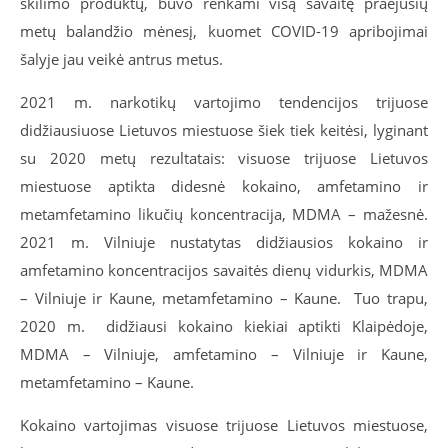
skilimo produktų, buvo renkami visą savaitę praėjusių
metų balandžio mėnesį, kuomet COVID-19 apribojimai
šalyje jau veikė antrus metus.
2021 m. narkotikų vartojimo tendencijos trijuose
didžiausiuose Lietuvos miestuose šiek tiek keitėsi, lyginant
su 2020 metų rezultatais: visuose trijuose Lietuvos
miestuose aptikta didesnė kokaino, amfetamino ir
metamfetamino likučių koncentracija, MDMA – mažesnė.
2021 m. Vilniuje nustatytas didžiausios kokaino ir
amfetamino koncentracijos savaitės dienų vidurkis, MDMA
– Vilniuje ir Kaune, metamfetamino – Kaune. Tuo trapu,
2020 m. didžiausi kokaino kiekiai aptikti Klaipėdoje,
MDMA – Vilniuje, amfetamino – Vilniuje ir Kaune,
metamfetamino
– Kaune.
Kokaino vartojimas visuose trijuose Lietuvos miestuose,