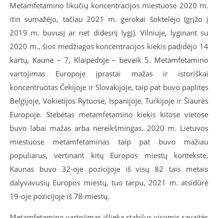
Metamfetamino likučių koncentracijos miestuose 2020 m.
itin sumažėjo, tačiau 2021 m. gerokai šoktelėjo (grįžo į
2019 m. buvusį ar net didesnį lygį). Vilniuje, lyginant su
2020 m., šios medžiagos koncentracijos kiekis padidėjo 14
kartų, Kaune – 7, Klaipėdoje – beveik 5. Metamfetamino
vartojimas Europoje įprastai mažas ir istoriškai
koncentruotas Čekijoje ir Slovakijoje, taip pat buvo paplitęs
Belgijoje, Vokietijos Rytuose, Ispanijoje, Turkijoje ir Šiaurės
Europoje. Stebėtas metamfetamino kiekis kitose vietose
buvo labai mažas arba nereikšmingas. 2020 m. Lietuvos
miestuose metamfetaminas taip pat buvo mažiau
populiarus, vertinant kitų Europos miestų kontekste,
Kaunas buvo 32-oje pozicijoje iš visų 82 tais metais
dalyvavusių Europos miestų, tuo tarpu, 2021 m. atsidūrė
19-oje pozicijoje iš 78 miestų.
Metamfetamino
vartojimas išlieka stabilus visomis savaitės