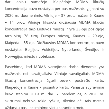
dar labiau sumažėjo. Klaipėdoje MDMA likučių
koncentracija buvo nustatyta per pus mažesnė, lyginant su
2020 m. duomenimis, Vilniuje – 37 proc. mažesnė, Kaune
– 14 proc.
Vilniuje fiksuota didžiausia MDMA likučių
koncentracija tarp Lietuvos miestų ir yra 23-oje pozicijoje
tarp visų 78 tirtų Europos miestų, Kaunas – 29-oje,
Klaipėda – 55-oje. Didžiausios MDMA koncentracijos buvo
nustatytos Belgijos, Vokietijos, Nyderlandų, Švedijos ir
Norvegijos miestų nuotekose.
Pastebima, kad MDMA vartojimas darbo dienomis yra
mažesnis nei savaitgaliais: Vilniuje savaitgaliais MDMA
likučių koncentracija ūgteli beveik pustrečio karto,
Klaipėdoje ir Kaune – pusantro karto. Panašūs svyravimai
buvo stebimi 2019 m. dar iki pandemijos, o 2020 m.
skirtumai nebuvo tokie ryškūs, tikėtina dėl tais metais
uždarytų pasilinksminimo vietų karantino metu.