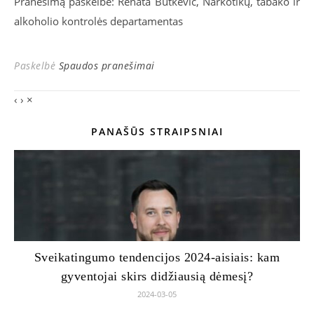
Pranešimą paskelbė: Renata Butkevič, Narkotikų, tabako ir
alkoholio kontrolės departamentas
Paskelbė
Spaudos pranešimai
‹
›
×
PANAŠŪS STRAIPSNIAI
Sveikatingumo tendencijos 2024-aisiais: kam
gyventojai skirs didžiausią dėmesį?
2024-03-05