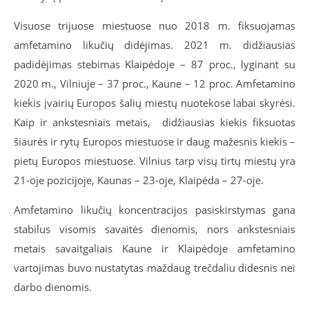
Visuose trijuose miestuose nuo 2018 m. fiksuojamas
amfetamino likučių didėjimas. 2021 m. didžiausias
padidėjimas stebimas Klaipėdoje – 87 proc., lyginant su
2020 m., Vilniuje – 37 proc., Kaune – 12 proc. Amfetamino
kiekis įvairių Europos šalių miestų nuotekose labai skyrėsi.
Kaip ir ankstesniais metais, didžiausias kiekis fiksuotas
šiaurės ir rytų Europos miestuose ir daug mažesnis kiekis –
pietų Europos miestuose. Vilnius tarp visų tirtų miestų yra
21-oje pozicijoje, Kaunas – 23-oje, Klaipėda – 27-oje.
Amfetamino likučių koncentracijos pasiskirstymas gana
stabilus visomis savaitės dienomis, nors ankstesniais
metais savaitgaliais
Kaune ir Klaipėdoje amfetamino
vartojimas buvo nustatytas maždaug trečdaliu didesnis nei
darbo dienomis.