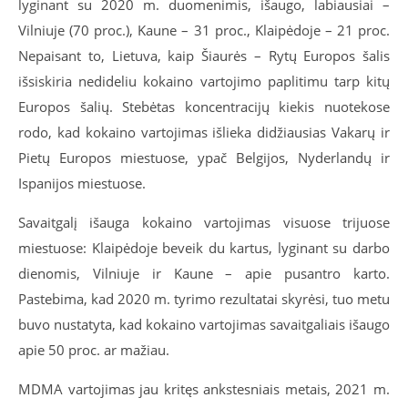
lyginant su 2020 m. duomenimis, išaugo, labiausiai –
Vilniuje (70 proc.), Kaune – 31 proc., Klaipėdoje – 21 proc.
Nepaisant to, Lietuva, kaip Šiaurės – Rytų Europos šalis
išsiskiria nedideliu kokaino vartojimo paplitimu tarp kitų
Europos šalių.
Stebėtas koncentracijų kiekis nuotekose
rodo, kad kokaino vartojimas išlieka didžiausias Vakarų ir
Pietų Europos miestuose, ypač Belgijos, Nyderlandų ir
Ispanijos miestuose.
Savaitgalį išauga kokaino vartojimas visuose trijuose
miestuose: Klaipėdoje beveik du kartus, lyginant su darbo
dienomis, Vilniuje ir Kaune – apie pusantro karto.
Pastebima, kad 2020 m. tyrimo rezultatai skyrėsi, tuo metu
buvo nustatyta, kad kokaino vartojimas savaitgaliais išaugo
apie 50 proc. ar mažiau
.
MDMA vartojimas jau kritęs ankstesniais metais, 2021 m.