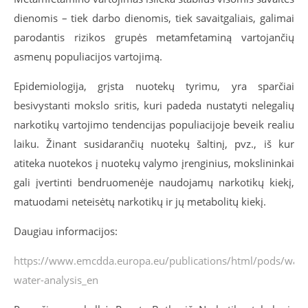
dienomis – tiek darbo dienomis, tiek savaitgaliais, galimai
parodantis rizikos grupės
metamfetaminą
vartojančių
asmenų populiacijos vartojimą.
Epidemiologija, grįsta nuotekų tyrimu, yra sparčiai
besivystanti mokslo sritis, kuri padeda nustatyti nelegalių
narkotikų vartojimo tendencijas populiacijoje beveik realiu
laiku. Žinant susidarančių nuotekų šaltinį, pvz., iš kur
atiteka nuotekos į nuotekų valymo įrenginius, mokslininkai
gali įvertinti bendruomenėje naudojamų narkotikų kiekį,
matuodami neteisėtų narkotikų ir jų metabolitų kiekį.
Daugiau informacijos:
https://www.emcdda.europa.eu/publications/html/pods/wast
water-analysis_en