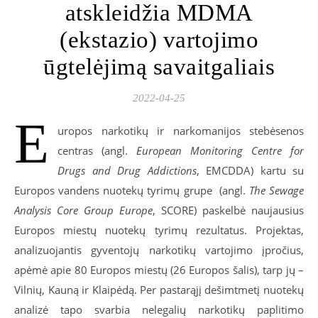
atskleidžia MDMA
(ekstazio) vartojimo
ūgtelėjimą savaitgaliais
2022-04-25
E
uropos narkotikų ir narkomanijos stebėsenos
centras (angl.
European Monitoring Centre for
Drugs and Drug Addictions
, EMCDDA) kartu su
Europos vandens nuotekų tyrimų grupe (angl.
The
Sewage
Analysis
Core
Group
Europe
, SCORE) paskelbė naujausius
Europos miestų nuotekų tyrimų rezultatus. Projektas,
analizuojantis gyventojų narkotikų vartojimo įpročius,
apėmė apie 80 Europos miestų (26 Europos šalis), tarp jų –
Vilnių, Kauną ir Klaipėdą.
Per pastarąjį dešimtmetį nuotekų
analizė tapo svarbia nelegalių narkotikų paplitimo