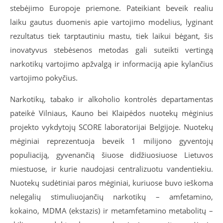
stebėjimo Europoje priemone. Pateikiant beveik realiu
laiku gautus duomenis apie vartojimo modelius, lyginant
rezultatus tiek tarptautiniu mastu, tiek laikui bėgant, šis
inovatyvus stebėsenos metodas gali suteikti vertingą
narkotikų vartojimo apžvalgą ir informaciją apie kylančius
vartojimo pokyčius.
Narkotikų, tabako ir alkoholio kontrolės departamentas
pateikė Vilniaus, Kauno bei Klaipėdos nuotekų mėginius
projekto vykdytojų SCORE laboratorijai Belgijoje. Nuotekų
mėginiai reprezentuoja beveik 1 milijono gyventojų
populiaciją, gyvenančią šiuose didžiuosiuose Lietuvos
miestuose, ir kurie naudojasi centralizuotu vandentiekiu.
Nuotekų sudėtiniai paros mėginiai, kuriuose buvo ieškoma
nelegalių stimuliuojančių narkotikų – amfetamino,
kokaino, MDMA (
ekstazis
) ir
metamfetamino
metabolitų –