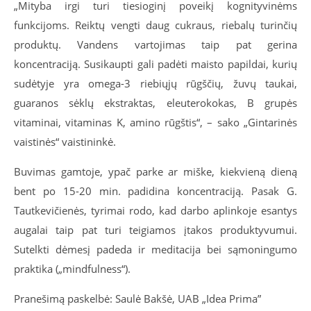
„Mityba irgi turi tiesioginį poveikį kognityvinėms
funkcijoms. Reiktų vengti daug cukraus, riebalų turinčių
produktų. Vandens vartojimas taip pat gerina
koncentraciją. Susikaupti gali padėti maisto papildai, kurių
sudėtyje yra omega-3 riebiųjų rūgščių, žuvų taukai,
guaranos sėklų ekstraktas, eleuterokokas, B grupės
vitaminai, vitaminas K, amino rūgštis“, – sako „Gintarinės
vaistinės“ vaistininkė.
Buvimas gamtoje, ypač parke ar miške, kiekvieną dieną
bent po 15-20 min. padidina koncentraciją. Pasak G.
Tautkevičienės, tyrimai rodo, kad darbo aplinkoje esantys
augalai taip pat turi teigiamos įtakos produktyvumui.
Sutelkti dėmesį padeda ir meditacija bei sąmoningumo
praktika („mindfulness“).
Pranešimą paskelbė: Saulė Bakšė, UAB „Idea Prima”