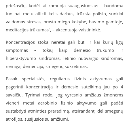
priežasčių, kodėl tai kamuoja suaugusiuosius – bandoma
tuo pat metu atlikti kelis darbus, trūksta poilsio, sunkiai
valdomas stresas, prasta miego kokybė, buvimo gamtoje,
meditacijos trūkumas“, – akcentuoja vaistininkė.
Koncentracijos stoka neretai gali būti ir kai kurių ligų
simptomas – tokių kaip dėmesio trūkumo ir
hiperaktyvumo sindromas, lėtinio nuovargio sindromas,
nemiga, demencija, smegenų sukrėtimas.
Pasak specialistės, reguliarus fizinis aktyvumas gali
pagerinti koncentraciją ir dėmesio sutelkimą jau po 4
savaičių. Tyrimai rodo, jog vyresnio amžiaus žmonėms
vieneri metai aerobinio fizinio aktyvumo gali padėti
sustabdyti atminties praradimą, atsirandantį dėl smegenų
atrofijos, susijusios su amžiumi.