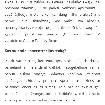
stoka ar sunkiai valdomas stresas. Pasitaiko atvejų, kai
prašoma vitaminų, kurie padėtų vaikams apsiraminti –
ypač šaltuoju metų laiku, kai daug laiko praleidžiama
namie. Tėvai skundžiasi, kad vaikai itin aktyvūs,
nenustygstantys vietoje, negali ramiai pabūti, susikaupti“, –
gyventojų problemas vardija „Gintarinės vaistinės“
vaistininkė Giedrė Tautkevičienė.
Kas nulemia koncentracijos stoką?
Pasak vaistininkės, koncentracijos stoką išduoda dažnai
pametami ar nerandami daiktai, nesugebėjimas ramiai
pabūti, aiškiai mąstyti, kylantys keblumai atliekant
sudėtingas užduotis, priimant sprendimus, fizinės ar
psichinės energijos trūkumas. Taip pat aplinkiniai gali
pastebėti, kad žmogus atrodo išsiblaškęs, dėl dėmesio
stokos pamiršta susirinkimus ar susitikimus.