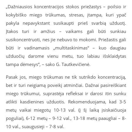
„Dažniausios koncentracijos stokos priežastys – poilsio ir
kokybiško miego trūkumas, stresas, įtampa, kuri ypač
pakyla nepavykstant susikaupti prieš svarbią užduotį.
Įtakos turi ir amžius – vaikams gali būti sunkiau
susikoncentruoti, nes jie nebuvo to mokomi. Priežastis gali
būti ir vadinamasis „multitaskinimas“ – kuo daugiau
užduočių darome vienu metu, tuo labiau išsklaidytas
tampa dėmesys“, – sako G. Tautkevičienė.
Pasak jos, miego trūkumas ne tik sutrikdo koncentraciją,
bet ir turi neigiamą poveikį atminčiai. Dažnai pasireiškiant
miego trūkumui, suprastėja refleksai ir darosi itin sunku
atlikti kasdienines užduotis. Rekomenduojama, kad 3-5
metų vaikai miegotų 10-13 val. (į šį laiką įsiskaičiuoja
poguliai), 6-12 metų – 9-12 val., 13-18 metų paaugliai – 8-
10 val., suaugusieji – 7-8 val.