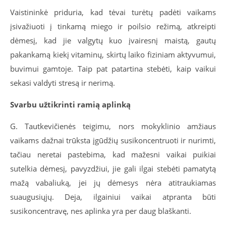
Vaistininkė priduria, kad tėvai turėtų padėti vaikams
įsivažiuoti į tinkamą miego ir poilsio režimą, atkreipti
dėmesį, kad jie valgytų kuo įvairesnį maistą, gautų
pakankamą kiekį vitaminų, skirtų laiko fiziniam aktyvumui,
buvimui gamtoje. Taip pat patartina stebėti, kaip vaikui
sekasi valdyti stresą ir nerimą.
Svarbu užtikrinti ramią aplinką
G. Tautkevičienės teigimu, nors mokyklinio amžiaus
vaikams dažnai trūksta įgūdžių susikoncentruoti ir nurimti,
tačiau neretai pastebima, kad mažesni vaikai puikiai
sutelkia dėmesį, pavyzdžiui, jie gali ilgai stebėti pamatytą
mažą vabaliuką, jei jų dėmesys nėra atitraukiamas
suaugusiųjų. Deja, ilgainiui vaikai atpranta būti
susikoncentravę, nes aplinka yra per daug blaškanti.