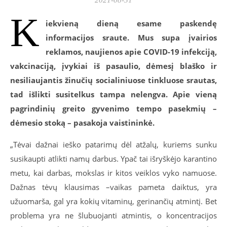
K
iekvieną dieną esame paskendę
informacijos sraute. Mus supa įvairios
reklamos, naujienos apie COVID-19 infekciją,
vakcinaciją, įvykiai iš pasaulio, dėmesį blaško ir
nesiliaujantis žinučių socialiniuose tinkluose srautas,
tad išlikti susitelkus tampa nelengva.
Apie vieną
pagrindinių greito gyvenimo tempo pasekmių –
dėmesio stoką – pasakoja vaistininkė.
„Tėvai dažnai ieško patarimų dėl atžalų, kuriems sunku
susikaupti atlikti namų darbus. Ypač tai išryškėjo karantino
metu, kai darbas, mokslas ir kitos veiklos vyko namuose.
Dažnas tėvų klausimas –vaikas pameta daiktus, yra
užuomarša, gal yra kokių vitaminų, gerinančių atmintį. Bet
problema yra ne šlubuojanti atmintis, o koncentracijos