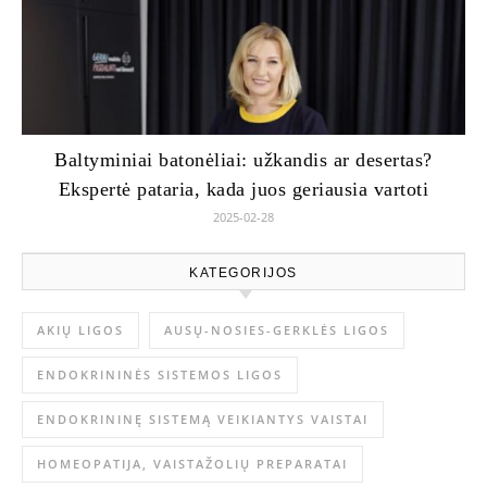
Baltyminiai batonėliai: užkandis ar desertas?
Ekspertė pataria, kada juos geriausia vartoti
2025-02-28
KATEGORIJOS
AKIŲ LIGOS
AUSŲ-NOSIES-GERKLĖS LIGOS
ENDOKRININĖS SISTEMOS LIGOS
ENDOKRININĘ SISTEMĄ VEIKIANTYS VAISTAI
HOMEOPATIJA, VAISTAŽOLIŲ PREPARATAI