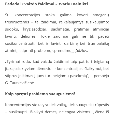
Padeda ir vaizdo žaidimai – svarbu neįnikti
Su koncentracijos stoka galima kovoti smegenų
treniruotėmis – tai žaidimai, reikalaujantys susikaupimo:
sudoku, kryžiažodžiai, šachmatai, pratimai atminčiai
lavinti, dėlionės. Tokie žaidimai gali ne tik padėti
susikoncentruoti, bet ir lavinti darbinę bei trumpalaikę
atmintį, stiprinti problemų sprendimų įgūdžius.
„Tyrimai rodo, kad vaizdo žaidimai taip pat turi teigiamą
įtaką selektyviam dėmesiui ir koncentracijos išlaikymui, bet
stiprus įnikimas į juos turi neigiamų pasekmių“, – perspėja
G. Tautkevičienė.
Kaip spręsti problemą suaugusiems?
Koncentracijos stoka yra tiek vaikų, tiek suaugusių rūpestis
– susikaupti, išlaikyti dėmesį nelengva visiems. „Viena iš