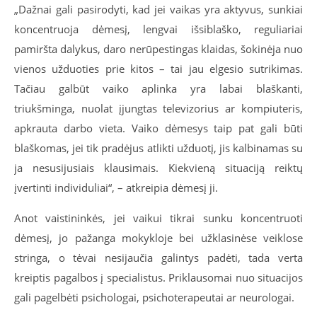
„Dažnai gali pasirodyti, kad jei vaikas yra aktyvus, sunkiai
koncentruoja dėmesį, lengvai išsiblaško, reguliariai
pamiršta dalykus, daro nerūpestingas klaidas, šokinėja nuo
vienos užduoties prie kitos – tai jau elgesio sutrikimas.
Tačiau galbūt vaiko aplinka yra labai blaškanti,
triukšminga, nuolat įjungtas televizorius ar kompiuteris,
apkrauta darbo vieta. Vaiko dėmesys taip pat gali būti
blaškomas, jei tik pradėjus atlikti užduotį, jis kalbinamas su
ja nesusijusiais klausimais. Kiekvieną situaciją reiktų
įvertinti individuliai“, – atkreipia dėmesį ji.
Anot vaistininkės, jei vaikui tikrai sunku koncentruoti
dėmesį, jo pažanga mokykloje bei užklasinėse veiklose
stringa, o tėvai nesijaučia galintys padėti, tada verta
kreiptis pagalbos į specialistus. Priklausomai nuo situacijos
gali pagelbėti psichologai, psichoterapeutai ar neurologai.