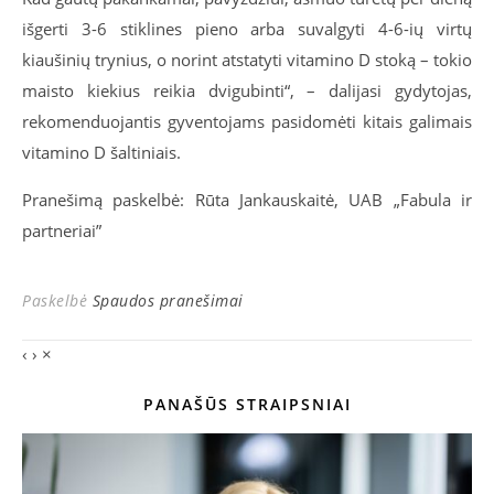
išgerti 3-6 stiklines pieno arba suvalgyti 4-6-ių virtų
kiaušinių trynius, o norint atstatyti vitamino D stoką – tokio
maisto kiekius reikia dvigubinti“, – dalijasi gydytojas,
rekomenduojantis gyventojams pasidomėti kitais galimais
vitamino D šaltiniais.
Pranešimą paskelbė: Rūta Jankauskaitė, UAB „Fabula ir
partneriai”
Paskelbė
Spaudos pranešimai
‹
›
×
PANAŠŪS STRAIPSNIAI