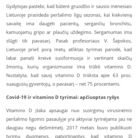
Gydytojas pastebi, kad būtent gruodžio ir sausio mėnesiais
Lietuvoje prasideda peršalimo ligų sezonas, kai kiekvieną
savaitę ima daugėti pacientų, sergančių bronchitu,
kamuojamų gripo ar plaučių uždegimo. Sergamumas ima
slūgti tik pavasarį. Pasak profesoriaus V. Šapokos,
Lietuvoje prieš porą metų atliktas tyrimas parodė, kad
labai panaši kreivė susiformuoja ir vertinant skaičių
žmonių, kurių organizmuose ima trūkti vitamino D.
Nustatyta, kad sausį vitamino D trūksta apie 63 proc.
suaugusių gyventojų, o pavasarį – net 75 procentams.
Covid-
19 ir vitamino D t
yrimai: apčiuoptas ryšys
Vitamino D įtaka apsaugai nuo susirgimų virusinėmis
peršalimo ligomis pasaulyje yra aktyviai tyrinėjama jau ne
daugiau negu dešimtmetį. 2017 metais buvo publikuoti
tyrimų duomenys, patvirtinantys, kad vitamino D