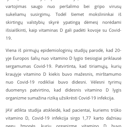
vartojimas saugo nuo peršalimo bei gripo virusų
sukeliamų susirgimų. Todėl šiemet mokslininkai iš
skirtingų valstybių skyrė ypatingą dėmesį norėdami
išsiaiškinti, kaip vitaminas D gali padėti kovoje su Covid-
19.
Viena iš pirmųjų epidemiologinių studijų parodė, kad 20-
yje Europos šalių nuo vitamino D lygio tiesiogiai priklausė
sergamumas Covid-19. Patvirtinta, kad tiriamųjų, kurių
kraujyje vitamino D kiekis buvo mažesnis, mirštamumo
nuo Covid-19 rodikliai buvo didesni.​ Vėlesni tyrimų
duomenys patvirtino, kad didesnis vitamino D lygis
organizme sumažina riziką užsikrėsti Covid-19 infekcija. ​
JAV atlikta studija atskleidė, kad pacientai, kuriems trūko
vitamino D, Covid-19 infekcija sirgo 1,77 karto dažniau
negu žmonės, kurių organizme vitamino D buvo