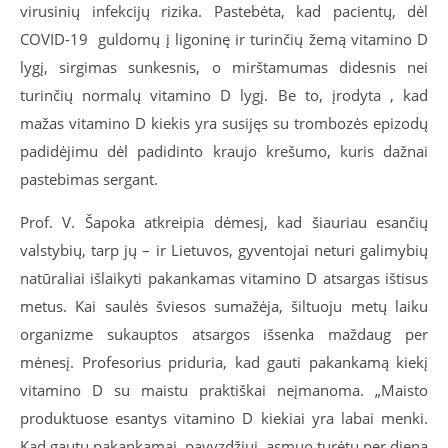
virusinių infekcijų rizika. Pastebėta, kad pacientų, dėl
COVID-19 guldomų į ligoninę ir turinčių žemą vitamino D
lygį, sirgimas sunkesnis, o mirštamumas didesnis nei
turinčių normalų vitamino D lygį. Be to, įrodyta , kad
mažas vitamino D kiekis yra susijęs su trombozės epizodų
padidėjimu dėl padidinto kraujo krešumo, kuris dažnai
pastebimas sergant.
Prof. V. Šapoka atkreipia dėmesį, kad šiauriau esančių
valstybių, tarp jų – ir Lietuvos, gyventojai neturi galimybių
natūraliai išlaikyti pakankamas vitamino D atsargas ištisus
metus. Kai saulės šviesos sumažėja, šiltuoju metų laiku
organizme sukauptos atsargos išsenka maždaug per
mėnesį. Profesorius priduria, kad gauti pakankamą kiekį
vitamino D su maistu praktiškai neįmanoma. „Maisto
produktuose esantys vitamino D kiekiai yra labai menki.
Kad gautų pakankamai, pavyzdžiui, asmuo turėtų per dieną