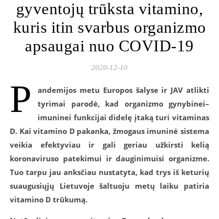
gyventojų trūksta vitamino,
kuris itin svarbus organizmo
apsaugai nuo COVID-19
2020-12-10
P
andemijos metu Europos šalyse ir JAV atlikti
tyrimai parodė, kad organizmo gynybinei–
imuninei funkcijai didelę įtaką turi vitaminas
D. Kai vitamino D pakanka, žmogaus imuninė sistema
veikia efektyviau ir gali geriau užkirsti kelią
koronaviruso patekimui ir dauginimuisi organizme.
Tuo tarpu jau anksčiau nustatyta, kad trys iš keturių
suaugusiųjų Lietuvoje šaltuoju metų laiku patiria
vitamino D trūkumą.