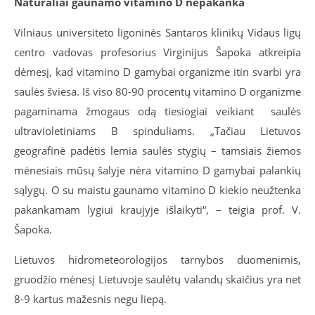
Natūraliai gaunamo vitamino D nepakanka
Vilniaus universiteto ligoninės Santaros klinikų Vidaus ligų
centro vadovas profesorius Virginijus Šapoka atkreipia
dėmesį, kad vitamino D gamybai organizme itin svarbi yra
saulės šviesa. Iš viso 80-90 procentų vitamino D organizme
pagaminama žmogaus odą tiesiogiai veikiant saulės
ultravioletiniams B spinduliams. „Tačiau Lietuvos
geografinė padėtis lemia saulės stygių – tamsiais žiemos
mėnesiais mūsų šalyje nėra vitamino D gamybai palankių
sąlygų. O su maistu gaunamo vitamino D kiekio neužtenka
pakankamam lygiui kraujyje išlaikyti“, – teigia prof. V.
Šapoka.
Lietuvos hidrometeorologijos tarnybos duomenimis,
gruodžio mėnesį Lietuvoje saulėtų valandų skaičius yra net
8-9 kartus mažesnis negu liepą.