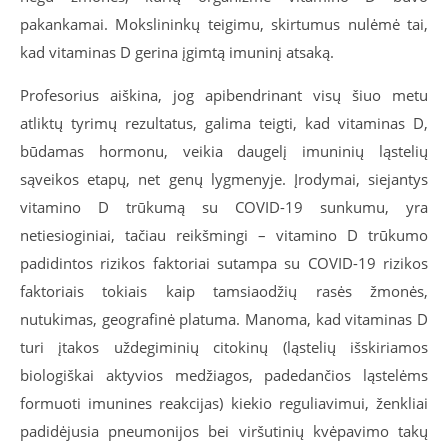
pakankamai. Mokslininkų teigimu, skirtumus nulėmė tai,
kad vitaminas D gerina įgimtą imuninį atsaką.
Profesorius aiškina, jog a
pibendrinant visų šiuo metu
atliktų tyrimų rezultatus, galima teigti, kad vitaminas D,
būdamas hormonu, veikia daugelį imuninių ląstelių
sąveikos etapų, net genų lygmenyje. Įrodymai, siejantys
vitamino D trūkumą su COVID-19 sunkumu, yra
netiesioginiai, tačiau reikšmingi – vitamino
D
trūkumo
padidintos rizikos faktoriai sutampa su COVID-
19
rizikos
faktoriais tokiais kaip
tamsiaodžių rasės žmonės,
nutukimas, geografinė platuma. Manoma, kad vitaminas D
turi įtakos uždegiminių citokinų (ląstelių išskiriamos
biologiškai aktyvios medžiagos, padedančios ląstelėms
formuoti imunines reakcijas) kiekio reguliavimui, ženkliai
padidėjusia pneumonijos bei viršutinių kvėpavimo takų