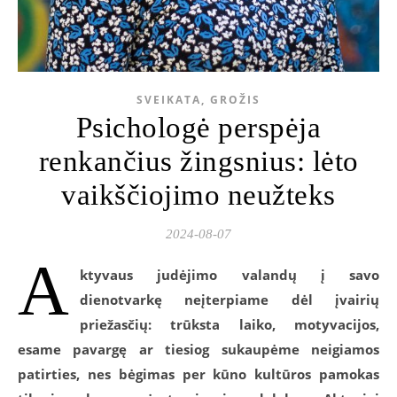
SVEIKATA, GROŽIS
Psichologė perspėja
renkančius žingsnius: lėto
vaikščiojimo neužteks
2024-08-07
A
ktyvaus judėjimo valandų į savo
dienotvarkę neįterpiame dėl įvairių
priežasčių: trūksta laiko, motyvacijos,
esame pavargę ar tiesiog sukaupėme neigiamos
patirties, nes bėgimas per kūno kultūros pamokas