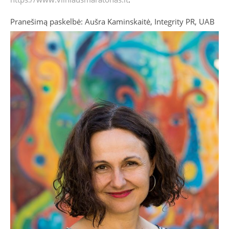
Pranešimą paskelbė: Aušra Kaminskaitė, Integrity PR, UAB