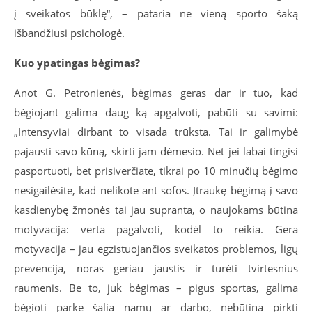
į sveikatos būklę“, – pataria ne vieną sporto šaką
išbandžiusi psichologė.
Kuo ypatingas bėgimas?
Anot G. Petronienės, bėgimas geras dar ir tuo, kad
bėgiojant galima daug ką apgalvoti, pabūti su savimi:
„Intensyviai dirbant to visada trūksta. Tai ir galimybė
pajausti savo kūną, skirti jam dėmesio. Net jei labai tingisi
pasportuoti, bet prisiverčiate, tikrai po 10 minučių bėgimo
nesigailėsite, kad nelikote ant sofos. Įtraukę bėgimą į savo
kasdienybę žmonės tai jau supranta, o naujokams būtina
motyvacija: verta pagalvoti, kodėl to reikia. Gera
motyvacija – jau egzistuojančios sveikatos problemos, ligų
prevencija, noras geriau jaustis ir turėti tvirtesnius
raumenis. Be to, juk bėgimas – pigus sportas, galima
bėgioti parke šalia namų ar darbo, nebūtina pirkti