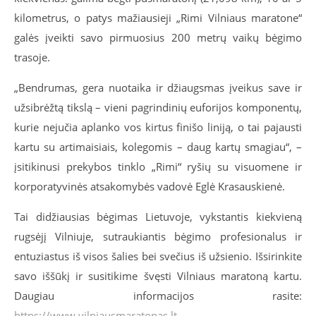
kilometrus, o patys mažiausieji „Rimi Vilniaus maratone“
galės įveikti savo pirmuosius 200 metrų vaikų bėgimo
trasoje.
„Bendrumas, gera nuotaika ir džiaugsmas įveikus save ir
užsibrėžtą tikslą – vieni pagrindinių euforijos komponentų,
kurie nejučia aplanko vos kirtus finišo liniją, o tai pajausti
kartu su artimaisiais, kolegomis – daug kartų smagiau“, –
įsitikinusi prekybos tinklo „Rimi“ ryšių su visuomene ir
korporatyvinės atsakomybės vadovė Eglė Krasauskienė.
Tai didžiausias bėgimas Lietuvoje, vykstantis kiekvieną
rugsėjį Vilniuje, sutraukiantis bėgimo profesionalus ir
entuziastus iš visos šalies bei svečius iš užsienio. Išsirinkite
savo iššūkį ir susitikime švęsti Vilniaus maratoną kartu.
Daugiau informacijos rasite:
https://www.vilniausmaratonas.lt
.