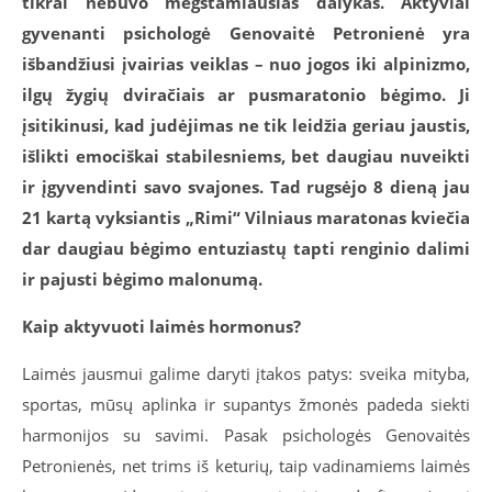
tikrai nebuvo mėgstamiausias dalykas. Aktyviai
gyvenanti psichologė Genovaitė Petronienė yra
išbandžiusi įvairias veiklas – nuo jogos iki alpinizmo,
ilgų žygių dviračiais ar pusmaratonio bėgimo. Ji
įsitikinusi, kad judėjimas ne tik leidžia geriau jaustis,
išlikti emociškai stabilesniems, bet daugiau nuveikti
ir įgyvendinti savo svajones. Tad rugsėjo 8 dieną jau
21 kartą vyksiantis „Rimi“ Vilniaus maratonas kviečia
dar daugiau bėgimo entuziastų tapti renginio dalimi
ir pajusti bėgimo malonumą.
Kaip aktyvuoti laimės hormonus?
Laimės jausmui galime daryti įtakos patys: sveika mityba,
sportas, mūsų aplinka ir supantys žmonės padeda siekti
harmonijos su savimi. Pasak psichologės Genovaitės
Petronienės, net trims iš keturių, taip vadinamiems laimės