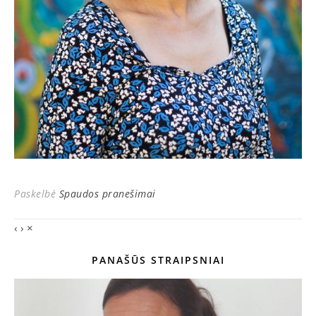
Paskelbė
Spaudos pranešimai
‹
›
×
PANAŠŪS STRAIPSNIAI