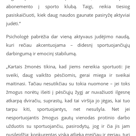
abonemento į sporto klubą. Taigi, reikia tiesiog
pasiskaičiuoti, kiek daug naudos gaunate pasiryžę aktyviai
judėti.“
Psichologė pabrėžia dar vieną aktyvaus judėjimo naudą,
kuri rečiau akcentuojama – didesnį sportuojančiųjų
darbingumą ir emocinį stabilumą.
„Kartais žmonės tikina, kad jiems nereikia sportuoti: jie
sveiki, daug vaikšto pėsčiomis, gerai miega ir sveikai
maitinasi. Tačiau nesutikčiau su tokia nuomone – jei toks
žmogus norėtų išeiti į pėsčiųjų žygį ar nuvažiuoti ilgesnę
atkarpą dviračiu, suprastų, kad tai viršija jo jėgas, kai tuo
tarpu kiti, sportuojantys, net nesušyla. Net jei
nesportuojantis žmogus gautų vienodas protinio darbo
užduotis su sportuojančiu, pasirodytų, jog ir čia jis jam
nusileidžia: konkurentas viską atlieka greičiau ir geriau, turi