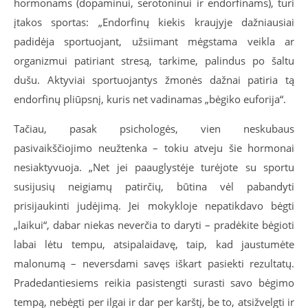
hormonams (dopaminui, serotoninui ir endorfinams), turi
įtakos sportas: „Endorfinų kiekis kraujyje dažniausiai
padidėja sportuojant, užsiimant mėgstama veikla ar
organizmui patiriant stresą, tarkime, palindus po šaltu
dušu. Aktyviai sportuojantys žmonės dažnai patiria tą
endorfinų pliūpsnį, kuris net vadinamas „bėgiko euforija“.
Tačiau, pasak psichologės, vien neskubaus
pasivaikščiojimo neužtenka – tokiu atveju šie hormonai
nesiaktyvuoja. „Net jei paauglystėje turėjote su sportu
susijusių neigiamų patirčių, būtina vėl pabandyti
prisijaukinti judėjimą. Jei mokykloje nepatikdavo bėgti
„laikui“, dabar niekas neverčia to daryti – pradėkite bėgioti
labai lėtu tempu, atsipalaidavę, taip, kad jaustumėte
malonumą – neversdami savęs iškart pasiekti rezultatų.
Pradedantiesiems reikia pasistengti surasti savo bėgimo
tempą, nebėgti per ilgai ir dar per karštį, be to, atsižvelgti ir