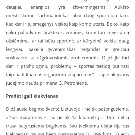
daugiau energijos, yra ištvermingesnis. Aukšto
meistriškumo šachmatininkai labai daug sportuoja tam,
kad dar ir jų smegenys veiktų kaip kompiuteris. Be to, kaip
galiu paliudyti iš praktikos, žmonės, kurie turi mėgstamą
užsiėmimą, ar tai būtų sportinė, ar kūrybinė veikla, daug
lengviau pakelia gyvenimiškas negandas ir greičiau
susitvarko su užgriuvusiomis problemomis. O jei jie turi
dar ir psichologinių problemų – sportas tiesiog būtinas:
taip padidinamas organizmo atsparumas“, – apie aktyvaus
judėjimo naudą primena G. Petronienė.
Pradėti gali kiekvienas
Didžiausia bėgimo šventė Lietuvoje – ne tik pažengusiems.
21-as maratonas –
tai ne tik 42 kilometrų ir 195 metrų
trasa patyrusiems bėgikams. Sau įveikiamą distanciją ras
kiekvienas: galima bėgti pusmaratonį (21,098 km), 10 ar 5