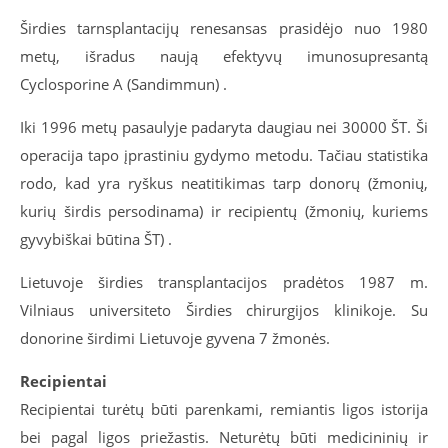
Širdies tarnsplantacijų renesansas prasidėjo nuo 1980
metų, išradus naują efektyvų imunosupresantą
Cyclosporine A (Sandimmun) .
Iki 1996 metų pasaulyje padaryta daugiau nei 30000 ŠT. Ši
operacija tapo įprastiniu gydymo metodu. Tačiau statistika
rodo, kad yra ryškus neatitikimas tarp donorų (žmonių,
kurių širdis persodinama) ir recipientų (žmonių, kuriems
gyvybiškai būtina ŠT) .
Lietuvoje širdies transplantacijos pradėtos 1987 m.
Vilniaus universiteto Širdies chirurgijos klinikoje. Su
donorine širdimi Lietuvoje gyvena 7 žmonės.
Recipientai
Recipientai turėtų būti parenkami, remiantis ligos istorija
bei pagal ligos priežastis. Neturėtų būti medicininių ir