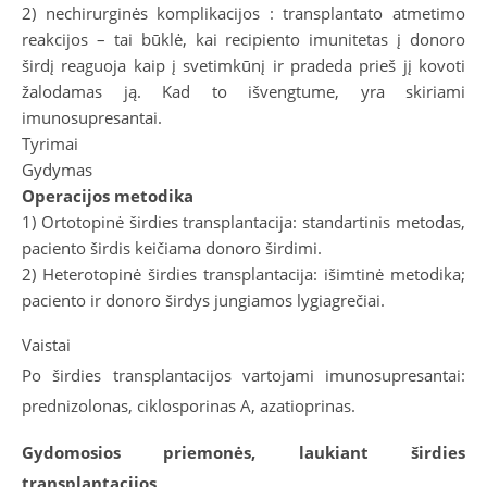
2) nechirurginės komplikacijos : transplantato atmetimo
reakcijos – tai būklė, kai recipiento imunitetas į donoro
širdį reaguoja kaip į svetimkūnį ir pradeda prieš jį kovoti
žalodamas ją. Kad to išvengtume, yra skiriami
imunosupresantai.
Tyrimai
Gydymas
Operacijos metodika
1) Ortotopinė širdies transplantacija: standartinis metodas,
paciento širdis keičiama donoro širdimi.
2) Heterotopinė širdies transplantacija: išimtinė metodika;
paciento ir donoro širdys jungiamos lygiagrečiai.
Vaistai
Po širdies transplantacijos vartojami imunosupresantai:
prednizolonas, ciklosporinas A, azatioprinas.
Gydomosios priemonės, laukiant širdies
transplantacijos