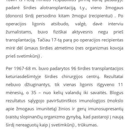
padarė širdies alotransplantaciją, t.y., vieno žmogaus
(donoro) širdį persodino kitam žmogui (recipientui) . Po
operacijos ligonis atsibudo, valgė, davė interviu
žurnalistams, buvo fiziškai aktyvesnis negu prieš
transplantaciją. Tačiau 17-tą parą po operacijos recipientas
mirė dėl ūmaus širdies atmetimo (nes organizmas kovoja
prieš svetimkūnį) .
Per 1967-68 m. buvo padarytos 96 širdies transplantacijos
keturiasdešimtyje širdies chirurgijos centrų. Rezultatai
nebuvo džiuginantys, tik vienas ligonis išgyveno 11
mėnesių, o 35 – nuo kelių valandų iki savaitės. Blogus
rezultatus sąlygojo paviršutiniškos imunologijos (mokslo
apie žmogaus imunitetą) žinios ir gerų imunosupresantų
(vaistų slopinančių organizmo gynybą, kad pastaroji į naują
širdį nereaguotų kaip į svetimkūnį) , trūkumas.