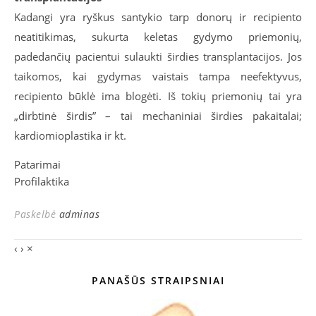
Kadangi yra ryškus santykio tarp donorų ir recipiento
neatitikimas, sukurta keletas gydymo priemonių,
padedančių pacientui sulaukti širdies transplantacijos. Jos
taikomos, kai gydymas vaistais tampa neefektyvus,
recipiento būklė ima blogėti. Iš tokių priemonių tai yra
„dirbtinė širdis” – tai mechaniniai širdies pakaitalai;
kardiomioplastika ir kt.
Patarimai
Profilaktika
Paskelbė
adminas
‹
›
×
PANAŠŪS STRAIPSNIAI