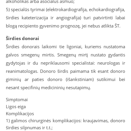
alkoholikas arba asocialus asmuo;
5) specialūs tyrimai (elektrokardiografija, echokardiografija,
širdies kateterizacija ir angiografija) turi patvirtinti labai
blogą recipiento gyvenimo prognozę, jei nebus atlikta ŠT.
Širdies donorai
Širdies donorais laikomi tie ligoniai, kuriems nustatoma
galvos smegenų mirtis. Smegenų mirtį nustato gydantis
gydytojas ir du nepriklausomi specialistai: neurologas ir
reanimatologas. Donoro širdis paimama tik esant donoro
giminių ar paties donoro (išankstiniam) sutikimui bei
nesant specifinių medicininių nesutapimų.
Simptomai
Ligos eiga
Komplikacijos
1) galimos chirurginės komplikacijos: kraujavimas, donoro
širdies silpnumas ir t.t.;