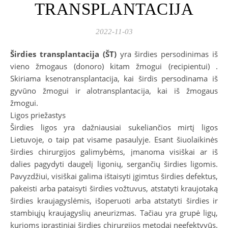
TRANSPLANTACIJA
2022-11-03
Širdies transplantacija (ŠT)
yra širdies persodinimas iš
vieno žmogaus (donoro) kitam žmogui (recipientui) .
Skiriama ksenotransplantacija, kai širdis persodinama iš
gyvūno žmogui ir alotransplantacija, kai iš žmogaus
žmogui.
Ligos priežastys
Širdies ligos yra dažniausiai sukeliančios mirtį ligos
Lietuvoje, o taip pat visame pasaulyje. Esant šiuolaikinės
širdies chirurgijos galimybėms, įmanoma visiškai ar iš
dalies pagydyti daugelį ligonių, sergančių širdies ligomis.
Pavyzdžiui, visiškai galima ištaisyti įgimtus širdies defektus,
pakeisti arba pataisyti širdies vožtuvus, atstatyti kraujotaką
širdies kraujagyslėmis, išoperuoti arba atstatyti širdies ir
stambiųjų kraujagyslių aneurizmas. Tačiau yra grupė ligų,
kurioms įprastiniai širdies chirurgijos metodai neefektyvūs.