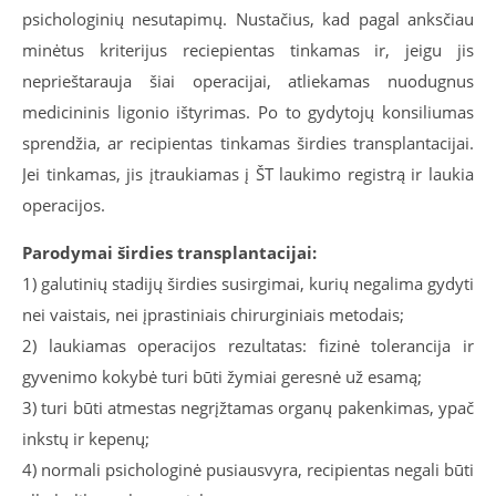
psichologinių nesutapimų. Nustačius, kad pagal anksčiau
minėtus kriterijus reciepientas tinkamas ir, jeigu jis
neprieštarauja šiai operacijai, atliekamas nuodugnus
medicininis ligonio ištyrimas. Po to gydytojų konsiliumas
sprendžia, ar recipientas tinkamas širdies transplantacijai.
Jei tinkamas, jis įtraukiamas į ŠT laukimo registrą ir laukia
operacijos.
Parodymai širdies transplantacijai:
1) galutinių stadijų širdies susirgimai, kurių negalima gydyti
nei vaistais, nei įprastiniais chirurginiais metodais;
2) laukiamas operacijos rezultatas: fizinė tolerancija ir
gyvenimo kokybė turi būti žymiai geresnė už esamą;
3) turi būti atmestas negrįžtamas organų pakenkimas, ypač
inkstų ir kepenų;
4) normali psichologinė pusiausvyra, recipientas negali būti