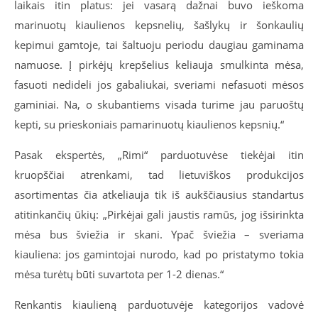
laikais itin platus: jei vasarą dažnai buvo ieškoma
marinuotų kiaulienos kepsnelių, šašlykų ir šonkaulių
kepimui gamtoje, tai šaltuoju periodu daugiau gaminama
namuose. Į pirkėjų krepšelius keliauja smulkinta mėsa,
fasuoti nedideli jos gabaliukai, sveriami nefasuoti mėsos
gaminiai. Na, o skubantiems visada turime jau paruoštų
kepti, su prieskoniais pamarinuotų kiaulienos kepsnių.“
Pasak ekspertės, „Rimi“ parduotuvėse tiekėjai itin
kruopščiai atrenkami, tad lietuviškos produkcijos
asortimentas čia atkeliauja tik iš aukščiausius standartus
atitinkančių ūkių: „Pirkėjai gali jaustis ramūs, jog išsirinkta
mėsa bus šviežia ir skani. Ypač šviežia – sveriama
kiauliena: jos gamintojai nurodo, kad po pristatymo tokia
mėsa turėtų būti suvartota per 1-2 dienas.“
Renkantis kiaulieną parduotuvėje kategorijos vadovė