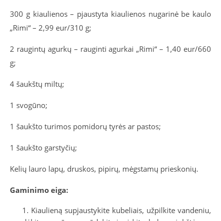
300 g kiaulienos – pjaustyta kiaulienos nugarinė be kaulo
„Rimi“
– 2,99 eur/310 g;
2 raugintų agurkų – rauginti agurkai „Rimi“
–
1,40 eur/660
g;
4 šaukštų miltų;
1 svogūno;
1 šaukšto turimos pomidorų tyrės ar pastos;
1 šaukšto garstyčių;
Kelių lauro lapų, druskos, pipirų, mėgstamų prieskonių.
Gaminimo eiga:
Kiaulieną supjaustykite kubeliais, užpilkite vandeniu,