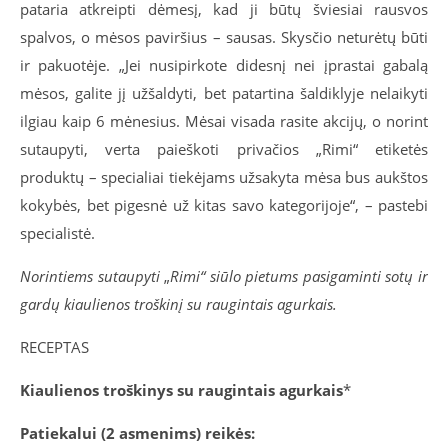
pataria atkreipti dėmesį, kad ji būtų šviesiai rausvos
spalvos, o mėsos paviršius – sausas. Skysčio neturėtų būti
ir pakuotėje. „Jei nusipirkote didesnį nei įprastai gabalą
mėsos, galite jį užšaldyti, bet patartina šaldiklyje nelaikyti
ilgiau kaip 6 mėnesius. Mėsai visada rasite akcijų, o norint
sutaupyti, verta paieškoti privačios „Rimi“ etiketės
produktų – specialiai tiekėjams užsakyta mėsa bus aukštos
kokybės, bet pigesnė už kitas savo kategorijoje“, – pastebi
specialistė.
Norintiems sutaupyti
„
Rimi“ siūlo pietums pasigaminti sotų ir
gardų kiaulienos troškinį su raugintais agurkais.
RECEPTAS
Kiaulienos troškinys su raugintais agurkais
*
Patiekalui (2 asmenims) reikės: