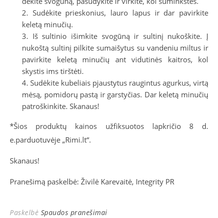
dėkite svogūną, pasūdykite ir virkite, kol suminkštės.
Sudėkite prieskonius, lauro lapus ir dar pavirkite
keletą minučių.
Iš sultinio išimkite svogūną ir sultinį nukoškite. Į
nukoštą sultinį pilkite sumaišytus su vandeniu miltus ir
pavirkite keletą minučių ant vidutinės kaitros, kol
skystis ims tirštėti.
Sudėkite kubeliais pjaustytus raugintus agurkus, virtą
mėsą, pomidorų pastą ir garstyčias. Dar keletą minučių
patroškinkite. Skanaus!
*
Šios produktų kainos užfiksuotos lapkričio 8 d.
e.parduotuvėje „Rimi.lt“.
Skanaus!
Pranešimą paskelbė: Živilė Karevaitė, Integrity PR
Paskelbė
Spaudos pranešimai