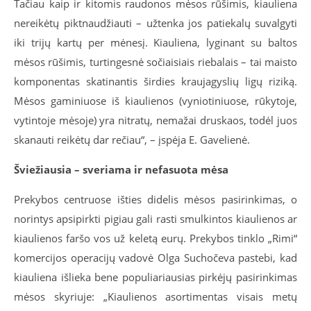
Tačiau kaip ir kitomis raudonos mėsos rūšimis, kiauliena
nereikėtų piktnaudžiauti – užtenka jos patiekalų suvalgyti
iki trijų kartų per mėnesį. Kiauliena, lyginant su baltos
mėsos rūšimis, turtingesnė sočiaisiais riebalais – tai maisto
komponentas skatinantis širdies kraujagyslių ligų riziką.
Mėsos gaminiuose iš kiaulienos (vyniotiniuose, rūkytoje,
vytintoje mėsoje) yra nitratų, nemažai druskaos, todėl juos
skanauti reikėtų dar rečiau“, – įspėja E. Gavelienė.
Šviežiausia – sveriama ir nefasuota mėsa
Prekybos centruose išties didelis mėsos pasirinkimas, o
norintys apsipirkti pigiau gali rasti smulkintos kiaulienos ar
kiaulienos faršo vos už keletą eurų. Prekybos tinklo „Rimi“
komercijos operacijų vadovė Olga Suchočeva pastebi, kad
kiauliena išlieka bene populiariausias pirkėjų pasirinkimas
mėsos skyriuje: „Kiaulienos asortimentas visais metų