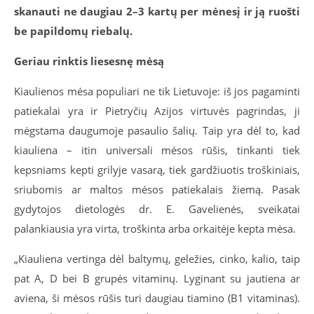
skanauti ne daugiau 2–3 kartų per mėnesį ir ją ruošti
be papildomų riebalų.
Geriau rinktis liesesnę mėsą
Kiaulienos mėsa populiari ne tik Lietuvoje: iš jos pagaminti
patiekalai yra ir Pietryčių Azijos virtuvės pagrindas, ji
mėgstama daugumoje pasaulio šalių. Taip yra dėl to, kad
kiauliena – itin universali mėsos rūšis, tinkanti tiek
kepsniams kepti grilyje vasarą, tiek gardžiuotis troškiniais,
sriubomis ar maltos mėsos patiekalais žiemą. Pasak
gydytojos dietologės dr. E. Gavelienės, sveikatai
palankiausia yra virta, troškinta arba orkaitėje kepta mėsa.
„Kiauliena vertinga dėl baltymų, geležies, cinko, kalio, taip
pat A, D bei B grupės vitaminų. Lyginant su jautiena ar
aviena, ši mėsos rūšis turi daugiau tiamino (B1 vitaminas).