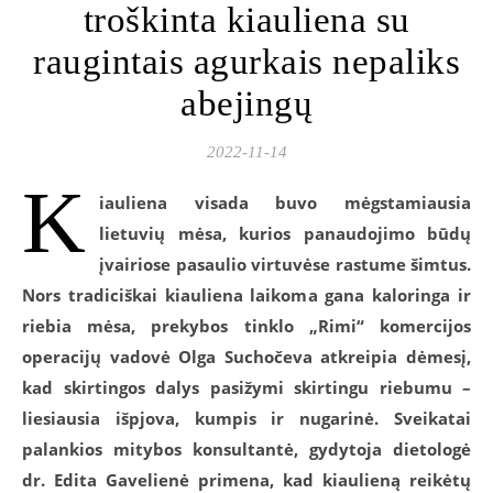
troškinta kiauliena su
raugintais agurkais nepaliks
abejingų
2022-11-14
K
iauliena visada buvo mėgstamiausia
lietuvių mėsa, kurios panaudojimo būdų
įvairiose pasaulio virtuvėse rastume šimtus.
Nors tradiciškai kiauliena laikoma gana kaloringa ir
riebia mėsa, prekybos tinklo „Rimi“ komercijos
operacijų vadovė Olga Suchočeva atkreipia dėmesį,
kad skirtingos dalys pasižymi skirtingu riebumu –
liesiausia išpjova, kumpis ir nugarinė. Sveikatai
palankios mitybos konsultantė, gydytoja dietologė
dr. Edita Gavelienė primena, kad kiaulieną reikėtų