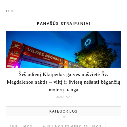
‹
›
×
PANAŠŪS STRAIPSNIAI
Šeštadienį Klaipėdos gatves nušvietė Šv.
Magdalenos naktis – viltį ir šviesą nešanti bėgančių
moterų banga
2021-07-20
KATEGORIJOS
AKIŲ LIGOS
AUSŲ-NOSIES-GERKLĖS LIGOS