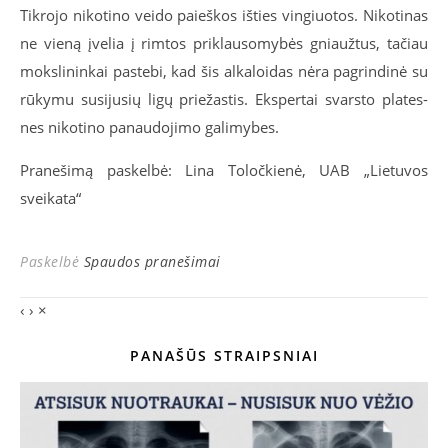
Tik­ro­jo ni­ko­ti­no vei­do pa­ieš­kos iš­ties vin­giuo­tos. Ni­ko­ti­nas
ne vie­ną įve­lia į rim­tos pri­klau­so­my­bės gniauž­tus, ta­čiau
moks­li­nin­kai pa­ste­bi, kad šis al­ka­loi­das nė­ra pa­grin­di­nė su
rū­ky­mu su­si­ju­sių li­gų prie­žas­tis. Eks­per­tai svars­to pla­tes­
nes ni­ko­ti­no pa­nau­do­ji­mo ga­li­my­bes.
Pranešimą paskelbė: Lina Toločkienė, UAB „Lietuvos
sveikata“
Paskelbė
Spaudos pranešimai
‹
›
×
PANAŠŪS STRAIPSNIAI