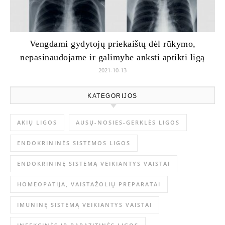
Vengdami gydytojų priekaištų dėl rūkymo,
nepasinaudojame ir galimybe anksti aptikti ligą
2021-10-13
KATEGORIJOS
AKIŲ LIGOS
AUSŲ-NOSIES-GERKLĖS LIGOS
ENDOKRININĖS SISTEMOS LIGOS
ENDOKRININĘ SISTEMĄ VEIKIANTYS VAISTAI
HOMEOPATIJA, VAISTAŽOLIŲ PREPARATAI
IMUNINĘ SISTEMĄ VEIKIANTYS VAISTAI