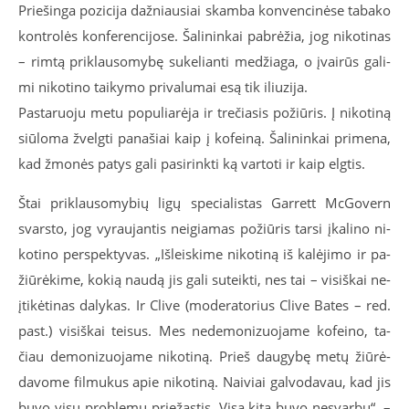
Prie­šin­ga po­zi­ci­ja daž­niau­siai skam­ba kon­ven­ci­nė­se ta­ba­ko
kon­tro­lės kon­fe­ren­ci­jo­se. Ša­li­nin­kai pa­brė­žia, jog ni­ko­ti­nas
– rim­tą pri­klau­so­my­bę su­ke­lian­ti me­džia­ga, o įvai­rūs ga­li­
mi ni­ko­ti­no tai­ky­mo pri­va­lu­mai esą tik iliu­zi­ja.
Pas­ta­ruo­ju me­tu po­pu­lia­rė­ja ir tre­čia­sis po­žiū­ris. Į ni­ko­ti­ną
siū­lo­ma žvelg­ti pa­na­šiai kaip į ko­fei­ną. Ša­li­nin­kai pri­me­na,
kad žmo­nės pa­tys ga­li pa­si­rink­ti ką var­to­ti ir kaip elg­tis.
Štai pri­klau­so­my­bių li­gų spe­cia­lis­tas Gar­rett McGovern
svars­to, jog vy­rau­jan­tis nei­gia­mas po­žiū­ris tar­si įka­li­no ni­
ko­ti­no per­spek­ty­vas. „Iš­leis­ki­me ni­ko­ti­ną iš ka­lė­ji­mo ir pa­
žiū­rė­ki­me, ko­kią nau­dą jis ga­li su­teik­ti, nes tai – vi­siš­kai ne­
įti­kė­ti­nas da­ly­kas. Ir Cli­ve (mo­de­ra­to­rius Cli­ve Ba­tes – red.
past.) vi­siš­kai tei­sus. Mes ne­de­mo­ni­zuo­ja­me ko­fei­no, ta­
čiau de­mo­ni­zuo­ja­me ni­ko­ti­ną. Prieš dau­gy­bę me­tų žiū­rė­
da­vo­me fil­mu­kus apie ni­ko­ti­ną. Nai­viai gal­vo­da­vau, kad jis
bu­vo vi­sų pro­ble­mų prie­žas­tis. Vi­sa ki­ta bu­vo ne­svar­bu“, –