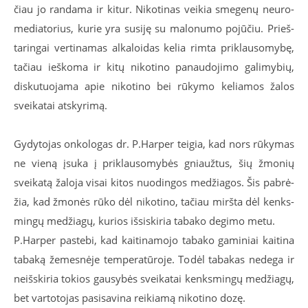
čiau jo ran­da­ma ir ki­tur. Ni­ko­ti­nas vei­kia sme­ge­nų neu­ro­
me­dia­to­rius, ku­rie yra su­si­ję su ma­lo­nu­mo po­jū­čiu. Prieš­
ta­rin­gai ver­ti­na­mas al­ka­loi­das ke­lia rim­ta pri­klau­so­my­bę,
ta­čiau ieš­ko­ma ir ki­tų ni­ko­ti­no pa­nau­do­ji­mo ga­li­my­bių,
dis­ku­tuo­ja­ma apie ni­ko­ti­no bei rū­ky­mo ke­lia­mos ža­los
svei­ka­tai at­sky­ri­mą.
Gy­dy­to­jas on­ko­lo­gas dr. P.Har­per tei­gia, kad nors rū­ky­mas
ne vie­ną įsu­ka į pri­klau­so­my­bės gniauž­tus, šių žmo­nių
svei­ka­tą ža­lo­ja vi­sai ki­tos nuo­din­gos me­džia­gos. Šis pa­brė­
žia, kad žmo­nės rū­ko dėl ni­ko­ti­no, ta­čiau mirš­ta dėl kenks­
min­gų me­džia­gų, ku­rios iš­si­ski­ria ta­ba­ko de­gi­mo me­tu.
P.Har­per pa­ste­bi, kad kai­ti­na­mo­jo ta­ba­ko ga­mi­niai kai­ti­na
ta­ba­ką že­mes­nė­je tem­pe­ra­tū­ro­je. To­dėl ta­ba­kas ne­de­ga ir
ne­iš­ski­ria to­kios gau­sy­bės svei­ka­tai kenks­min­gų me­džia­gų,
bet var­to­to­jas pa­si­sa­vi­na rei­kia­mą ni­ko­ti­no do­zę.