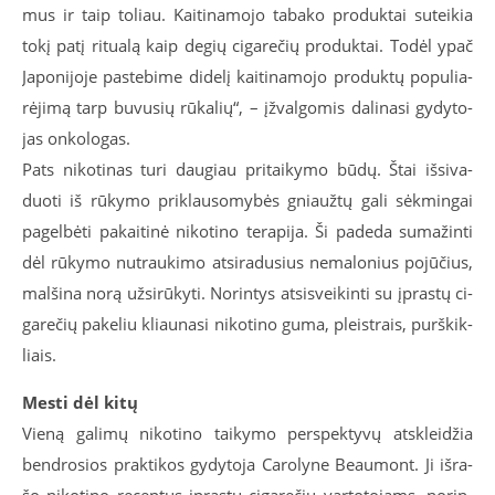
mus ir taip to­liau. Kai­ti­na­mo­jo ta­ba­ko pro­duk­tai su­tei­kia
to­kį pa­tį ri­tu­a­lą kaip de­gių ci­ga­re­čių pro­duk­tai. To­dėl ypač
Ja­po­ni­jo­je pa­ste­bi­me di­de­lį kai­ti­na­mo­jo pro­duk­tų po­pu­lia­
rė­ji­mą tarp bu­vu­sių rū­ka­lių“, – įžval­go­mis da­li­na­si gy­dy­to­
jas on­ko­lo­gas.
Pats ni­ko­ti­nas tu­ri dau­giau pri­tai­ky­mo bū­dų. Štai iš­si­va­
duo­ti iš rū­ky­mo pri­klau­so­my­bės gniauž­tų ga­li sėk­min­gai
pa­gel­bė­ti pa­kai­ti­nė ni­ko­ti­no te­ra­pi­ja. Ši pa­de­da su­ma­žin­ti
dėl rū­ky­mo nu­trau­ki­mo at­si­ra­du­sius ne­ma­lo­nius po­jū­čius,
mal­ši­na no­rą už­si­rū­ky­ti. No­rin­tys at­si­svei­kin­ti su įpras­tų ci­
ga­re­čių pa­ke­liu kliau­na­si ni­ko­ti­no gu­ma, pleist­rais, purš­kik­
liais.
Mes­ti dėl ki­tų
Vie­ną ga­li­mų ni­ko­ti­no tai­ky­mo per­spek­ty­vų at­sklei­džia
ben­dro­sios prak­ti­kos gy­dy­to­ja Ca­ro­ly­ne Be­au­mont. Ji iš­ra­