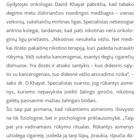
Gy­dy­to­jas on­ko­lo­gas Da­vid Kha­y­at pa­brė­žia, kad ta­ba­ko
de­gi­mo me­tu iš­ski­rian­čios nuo­din­gos me­džia­gos – vie­nas
veiks­nių, su­ke­lian­čių mir­ti­nas li­gas. Spe­cia­lis­tas ne­tie­sio­giai
ant­ri­na ko­le­gai, tar­da­mas, kad pats ni­ko­ti­nas nė­ra on­ko­lo­
gi­nių li­gų prie­žas­tis. „Ni­ko­ti­nas ne­su­ke­lia vė­žio. Net me­di­
kai iš­ra­šo pa­kai­ti­nę ni­ko­ti­no te­ra­pi­ją, ku­ri pa­de­da nu­trauk­ti
rū­ky­mą. Vė­žį su­ke­lia kan­ce­ro­ge­nai, esan­tys de­gių ci­ga­re­čių
dū­muo­se. Yra do­zės ir at­sa­ko san­ty­kis – kuo di­des­nis są­ly­
tis su kan­ce­ro­ge­nais, tuo di­des­nė vė­žio at­si­ra­di­mo ri­zi­ka“, –
sa­ko dr. D.Kha­y­at. Spe­cia­lis­tas svars­to, jog rū­kan­tys as­me­
nys, ku­riems ne­pa­vyks­ta įveik­ti ža­lin­go įpro­čio, ni­ko­ti­ną
ga­lė­tų pa­si­sa­vin­ti ma­žiau ža­lin­gais bū­dais.
Šis taip pat pri­me­na, kad rū­kan­tiems as­me­nims iš­si­vys­to
ne tik fi­zio­lo­gi­nė, bet ir psi­cho­lo­gi­nė pri­klau­so­my­bė. „Taip
pat yra va­di­na­ma­sis rū­ky­mo ri­tu­a­las. Rū­kan­tys as­me­nys
už­si­de­ga ci­ga­re­tę, įsi­de­da ją tarp lū­pų, įtrau­kia, iš­pu­čia dū­