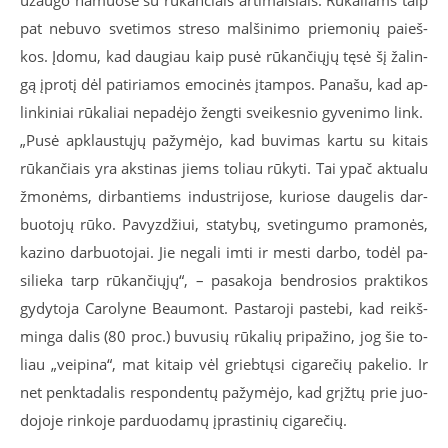
už­au­go na­muo­se su rū­kan­čiais ar­ti­mai­siais. Rū­ka­liams taip
pat ne­bu­vo sve­ti­mos stre­so mal­ši­ni­mo prie­mo­nių pa­ieš­
kos. Įdo­mu, kad dau­giau kaip pu­sė rū­kan­čių­jų tę­sė šį ža­lin­
gą įpro­tį dėl pa­ti­ria­mos emo­ci­nės įtam­pos. Pa­na­šu, kad ap­
lin­ki­niai rū­ka­liai ne­pa­dė­jo ženg­ti svei­kes­nio gy­ve­ni­mo link.
„Pu­sė ap­klaus­tų­jų pa­žy­mė­jo, kad bu­vi­mas kar­tu su ki­tais
rū­kan­čiais yra aks­ti­nas jiems to­liau rū­ky­ti. Tai ypač ak­tu­a­lu
žmo­nėms, dir­ban­tiems in­dust­ri­jo­se, ku­rio­se dau­ge­lis dar­
buo­to­jų rū­ko. Pa­vyz­džiui, sta­ty­bų, sve­tin­gu­mo pra­mo­nės,
ka­zi­no dar­buo­to­jai. Jie ne­ga­li im­ti ir mes­ti dar­bo, to­dėl pa­
si­lie­ka tarp rū­kan­čių­jų“, – pa­sa­ko­ja ben­dro­sios prak­ti­kos
gy­dy­to­ja Ca­ro­ly­ne Be­au­mont. Pas­ta­ro­ji pa­ste­bi, kad reikš­
min­ga da­lis (80 proc.) bu­vu­sių rū­ka­lių pri­pa­ži­no, jog šie to­
liau „vei­pi­na“, mat ki­taip vėl grieb­tų­si ci­ga­re­čių pa­ke­lio. Ir
net penk­ta­da­lis res­pon­den­tų pa­žy­mė­jo, kad grįž­tų prie juo­
do­jo­je rin­ko­je par­duo­da­mų įpras­ti­nių ci­ga­re­čių.