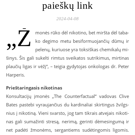
paieškų link
2024-04-08
„Ž
mo­nės rū­ko dėl ni­ko­ti­no, bet mirš­ta dėl ta­ba­
ko de­gi­mo me­tu be­si­for­muo­jan­čių dū­mų ir
pe­le­nų, ku­riuo­se yra tok­siš­kas che­mi­ka­lų mi­
ši­nys. Šis ga­li su­kel­ti rim­tus svei­ka­tos su­tri­ki­mus, mir­ti­nas
plau­čių li­gas ir vė­žį“, – tei­gia gy­dy­to­jas on­ko­lo­gas dr. Pe­ter
Har­pe­ris.
Prieš­ta­rin­ga­sis ni­ko­ti­nas
Kon­sul­ta­ci­jų įmo­nės „The Coun­ter­fac­tu­al“ va­do­vas Cli­ve
Ba­tes pa­ste­bi vy­rau­jan­čius du kar­di­na­liai skir­tin­gus žvilgs­
nius į ni­ko­ti­ną. Vie­ni svars­to, jog tam tik­rais at­ve­jais ni­ko­ti­
nas ga­li su­ma­žin­ti stre­są, ne­ri­mą, ge­rin­ti dė­me­sin­gu­mą ir
net pa­dė­ti žmo­nėms, ser­gan­tiems su­dė­tin­go­mis li­go­mis.