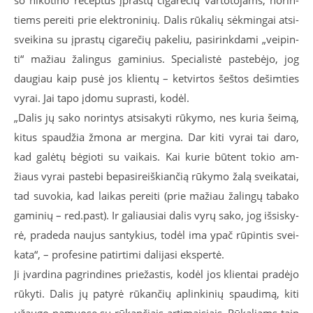
šo ni­ko­ti­no re­cep­tus įpras­tų ci­ga­re­čių var­to­to­jams, no­rin­
tiems per­ei­ti prie elek­tro­ni­nių. Da­lis rū­ka­lių sėk­min­gai at­si­
svei­ki­na su įpras­tų ci­ga­re­čių pa­ke­liu, pa­si­rink­da­mi „vei­pin­
ti“ ma­žiau ža­lin­gus ga­mi­nius. Spe­cia­lis­tė pa­ste­bė­jo, jog
dau­giau kaip pu­sė jos klien­tų – ket­vir­tos šeš­tos de­šim­ties
vy­rai. Jai ta­po įdo­mu su­pras­ti, ko­dėl.
„Da­lis jų sa­ko no­rin­tys at­si­sa­ky­ti rū­ky­mo, nes ku­ria šei­mą,
ki­tus spau­džia žmo­na ar mer­gi­na. Dar ki­ti vy­rai tai da­ro,
kad ga­lė­tų bė­gio­ti su vai­kais. Kai ku­rie bū­tent to­kio am­
žiaus vy­rai pa­ste­bi be­pa­si­reiš­kian­čią rū­ky­mo ža­lą svei­ka­tai,
tad su­vo­kia, kad lai­kas per­ei­ti (prie ma­žiau ža­lin­gų ta­ba­ko
ga­mi­nių – red.past). Ir ga­liau­siai da­lis vy­rų sa­ko, jog iš­si­sky­
rė, pra­de­da nau­jus san­ty­kius, to­dėl ima ypač rū­pin­tis svei­
ka­ta“, – pro­fe­si­ne pa­tir­ti­mi da­li­ja­si eks­per­tė.
Ji įvar­di­na pa­grin­di­nes prie­žas­tis, ko­dėl jos klien­tai pra­dė­jo
rū­ky­ti. Da­lis jų pa­ty­rė rū­kan­čių ap­lin­ki­nių spau­di­mą, ki­ti