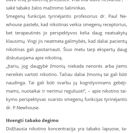
sa­kė ta­ba­ko ža­los ma­ži­ni­mo ša­li­nin­kas.
Sme­ge­nų funk­ci­jas ty­ri­nė­jan­tis pro­fe­so­rius dr. Paul Ne­
whou­se pa­ste­bi, kad ni­ko­ti­nas vei­kia sme­ge­nų re­cep­to­rius,
bet te­ra­peu­ti­nės jo per­spek­ty­vos ke­lia daug ne­at­sa­ky­tų
klau­si­mų. Vis­gi jis ne­at­me­ta ga­li­my­bės, kad da­liai pa­cien­tų
ni­ko­ti­nas ga­li pa­si­tar­nau­ti. Šiuo me­tu tarp eks­per­tų daug
dis­ku­tuo­ja­ma apie ni­ko­ti­ną.
„Įta­riu, jog dau­gy­bė žmo­nių nie­ka­da ne­no­rės ar­ba jiems
ne­rei­kės var­to­ti ni­ko­ti­no. Ta­čiau da­liai žmo­nių tai ga­li bū­ti
nau­din­ga. Tai ga­li bū­ti svar­bu jų kog­ni­ty­vi­niams ge­bė­ji­
mams, nuo­tai­kai ir ne­ri­mui re­gu­liuo­ti“, – apie ni­ko­ti­no tai­
ky­mo per­spek­ty­vas svars­to sme­ge­nų funk­ci­jas ty­ri­nė­jan­tis
dr. P.Ne­whou­se.
Iš­veng­ti ta­ba­ko de­gi­mo
Di­džiau­sia ni­ko­ti­no kon­cen­tra­ci­ja yra ta­ba­ko la­puo­se, ta­