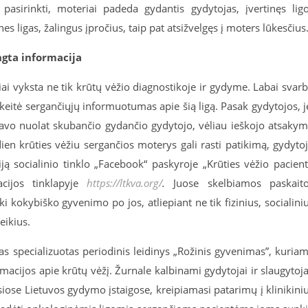
pasirinkti, moteriai padeda gydantis gydytojas, įvertinęs lig
s ligas, žalingus įpročius, taip pat atsižvelgęs į moters lūkesčius
ngta informacija
iai vyksta ne tik krūtų vėžio diagnostikoje ir gydyme. Labai svar
ikeitė sergančiųjų informuotumas apie šią ligą. Pasak gydytojos, j
savo nuolat skubančio gydančio gydytojo, vėliau ieškojo atsaky
dien krūties vėžiu sergančios moterys gali rasti patikimą, gydyto
iją socialinio tinklo „Facebook“ paskyroje „Krūties vėžio pacien
acijos tinklapyje
https://ltkva.org/
.
Juose skelbiamos paskait
 kokybiško gyvenimo po jos, atliepiant ne tik fizinius, socialini
eikius.
as specializuotas periodinis leidinys „Rožinis gyvenimas”, kuria
acijos apie krūtų vėžį. Žurnale kalbinami gydytojai ir slaugytoja
siose Lietuvos gydymo įstaigose, kreipiamasi patarimų į klinikini