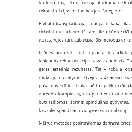
krūties odos, rekonstrukcija atliekama ne krūt
rekonstrukcijos metodikos jau išmėgintos.
Riebalų transplantacija – naujas ir labai pl
riebalai nusiurbiami iš tam tikrų kūno sričių,
atstatant jos tūrį. Labiausiai šis metodas tink
Krūties protezai – tai implantai ir audinių 
lenkiantis rekonstrukcijas savais audiniais. T
geras estetinis rezultatas. Tai – tobula ope
mutacijų nustatymo atveju. Didžiausias ši
pašalinus krūties liauką, būtina palikti krūtį 
aureolės kompleksą, tuo pat metu užtikrinan
būti taikomas išorinis spindulinis gydymas,
kapsulė, spaudžianti viduje esantį implantą ir
Mišrus metodas pasirenkamas derinant prieš 