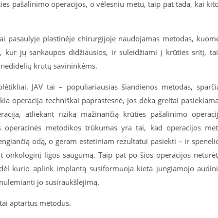
ies pašalinimo operacijos, o vėlesniu metu, taip pat tada, kai kit
ačiai pasaulyje plastinėje chirurgijoje naudojamas metodas, kuom
 kur jų sankaupos didžiausios, ir suleidžiami į krūties sritį, ta
a nedidelių krūtų savininkėms.
plėtikliai. JAV tai – populiariausias šiandienos metodas, sparči
okia operacija techniškai paprastesnė, jos dėka greitai pasiekiam
racija, atliekant riziką mažinančią krūties pašalinimo operaci
os operacinės metodikos trūkumas yra tai, kad operacijos me
dengiančią odą, o geram estetiniam rezultatui pasiekti – ir speneli
t onkologinį ligos saugumą. Taip pat po šios operacijos neturė
 dėl kurio aplink implantą susiformuoja kieta jungiamojo audin
 nulemianti jo susiraukšlėjimą.
tai aptartus metodus.