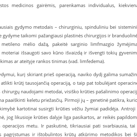
įstos medicinos gairėmis, parenkamas individualus, kiekvien
usiais gydymo metodais – chirurginiu, spinduliniu bei sistemin
e gydyme taikomi pažangiausi plastinės chirurgijos ir branduolin
metileno mėlio dažą, pakeitė sarginio limfmazgio žymėjim
a moteriai išsaugoti savo kūno išvaizdą ir išvengti tokių gyveni
kimas ar ateityje rankos tinimas (vad. limfedema).
dymui, kurį skiriant prieš operaciją, naviko dydį galima sumažin
a atlikti krūtį tausojančią operaciją, o taip pat tobulėjant operacin
kos chirurgų naudojami metodai, visiško krūties pašalinimo operaci
ma paaiškinti keletu priežasčių. Pirmoji jų – genetinė patikra, kuri
imybė kartotinai susirgti krūties vėžiu žymiai padidėja. Antroji
, jog likusioje krūties dalyje liga pasikartos, ar reikės papildo
 operacijos metu. Ir paskutinė, tikriausiai pati svarbiausia, tai
pagrįstumas ir ištobulintos krūtų atkūrimo metodikos bei š