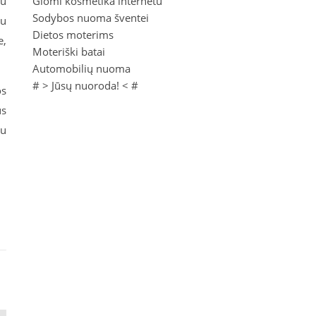
iu
Glomi kosmetika internetu
Sodybos nuoma šventei
iu
Dietos moterims
e,
Moteriški batai
Automobilių nuoma
# >
Jūsų nuoroda!
< #
os
us
au