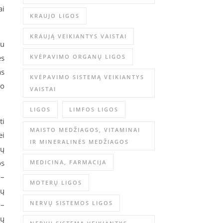
ai
KRAUJO LIGOS
KRAUJĄ VEIKIANTYS VAISTAI
iu
ės
KVĖPAVIMO ORGANŲ LIGOS
as
KVĖPAVIMO SISTEMĄ VEIKIANTYS
mo
VAISTAI
LIGOS
LIMFOS LIGOS
ti
MAISTO MEDŽIAGOS, VITAMINAI
ei
IR MINERALINĖS MEDŽIAGOS
jų
os
MEDICINA, FARMACIJA
 –
MOTERŲ LIGOS
mų
NERVŲ SISTEMOS LIGOS
 –
ių