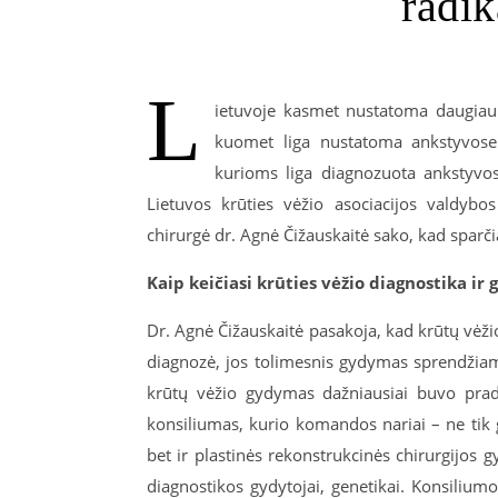
radi
L
ietuvoje kasmet nustatoma daugiau 
kuomet liga nustatoma ankstyvose s
kurioms liga diagnozuota ankstyvos
Lietuvos krūties vėžio asociacijos valdybo
chirurgė dr. Agnė Čižauskaitė sako, kad sparči
Kaip keičiasi krūties vėžio diagnostika ir
Dr. Agnė Čižauskaitė pasakoja, kad krūtų vėži
diagnozė, jos tolimesnis gydymas sprendžiama
krūtų vėžio gydymas dažniausiai buvo pra
konsiliumas, kurio komandos nariai – ne tik 
bet ir plastinės rekonstrukcinės chirurgijos g
diagnostikos gydytojai, genetikai. Konsiliumo 