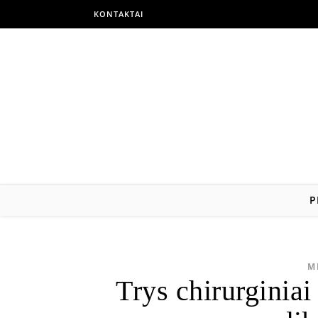
KONTAKTAI
P
M
Trys chirurginiai