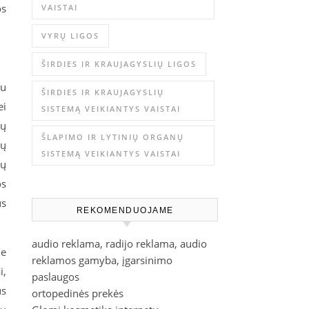
os
VAISTAI
.
VYRŲ LIGOS
ŠIRDIES IR KRAUJAGYSLIŲ LIGOS
bu
ŠIRDIES IR KRAUJAGYSLIŲ
ei
SISTEMĄ VEIKIANTYS VAISTAI
mų
ŠLAPIMO IR LYTINIŲ ORGANŲ
jų
SISTEMĄ VEIKIANTYS VAISTAI
tų
os
us
REKOMENDUOJAME
audio reklama, radijo reklama, audio
me
reklamos gamyba, įgarsinimo
i,
paslaugos
us
ortopedinės prekės