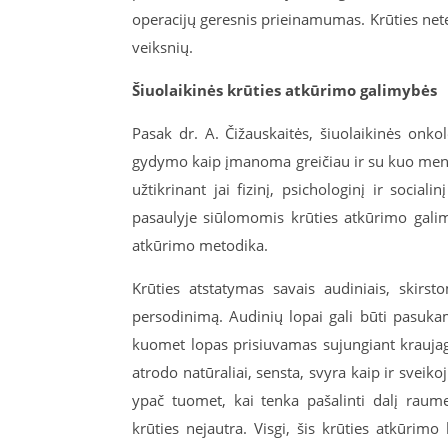
operacijų geresnis prieinamumas. Krūties net
veiksnių.
Šiuolaikinės krūties atkūrimo galimybės
Pasak dr. A. Čižauskaitės, šiuolaikinės onkol
gydymo kaip įmanoma greičiau ir su kuo menk
užtikrinant jai fizinį, psichologinį ir socia
pasaulyje siūlomomis krūties atkūrimo galim
atkūrimo metodika.
Krūties atstatymas savais audiniais, skirs
persodinimą. Audinių lopai gali būti pasukam
kuomet lopas prisiuvamas sujungiant kraujagy
atrodo natūraliai, sensta, svyra kaip ir sveiko
ypač tuomet, kai tenka pašalinti dalį raum
krūties nejautra. Visgi, šis krūties atkūri