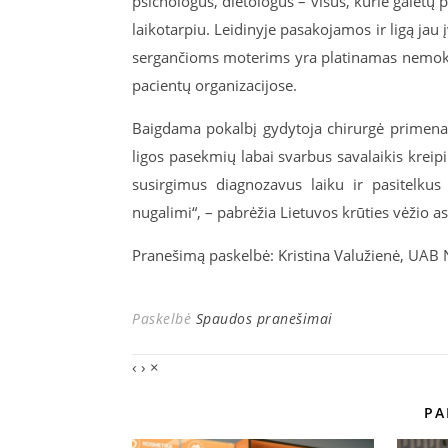
psichologus, dietologus – visus, kurie galėt
laikotarpiu. Leidinyje pasakojamos ir ligą jau 
sergančioms moterims yra platinamas nemokama
pacientų organizacijose.
Baigdama pokalbį gydytoja chirurgė primena,
ligos pasekmių labai svarbus savalaikis kreipim
susirgimus diagnozavus laiku ir pasitelkus
nugalimi“, – pabrėžia Lietuvos krūties vėžio a
Pranešimą paskelbė: Kristina Valužienė, UAB
Paskelbė
Spaudos pranešimai
‹
›
×
PA