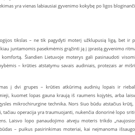
ekimas yra vienas labiausiai gyvenimo kokybę po ligos bloginanč
ogijos tikslas – ne tik pagydyti moterį užklupusią ligą, bet ir 
iau juntamomis pasekmėmis grąžinti ją į įprastą gyvenimo ritm
linį komfortą. Šiandien Lietuvoje moterys gali pasinaudoti visom
ybėmis – krūties atstatymu savais audiniais, protezais ar mišr
tomas į dvi grupes – krūties atkūrimą audinių lopais ir rieba
ieji, kuomet lopas gauna kraują iš raumens kojytės, arba laisv
sles mikrochirurgine technika. Nors šiuo būdu atstačius krūtį, 
ji, tačiau operacija yra traumuojanti, nukenčia donorinė lopo sriti
ens. Laisvo lopo panaudojimo atveju moteris trikdo „naujosio
mo būdas – puikus pasirinkimas moteriai, kai neįmanoma išsaugo