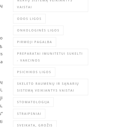
NERVŲ SISTEMĄ VEIKIANTYS
ių
VAISTAI
ODOS LIGOS
ONKOLOGINĖS LIGOS
po
PIRMOJI PAGALBA
ą,
is
PREPARATAI IMUNITETUI SUKELTI
- VAKCINOS
ia
PSICHIKOS LIGOS
lų
SKELETO RAUMENŲ IR SĄNARIŲ
i,
SISTEMĄ VEIKIANTYS VAISTAI
ji
STOMATOLOGIJA
s,
s“
STRAIPSNIAI
ti
SVEIKATA, GROŽIS