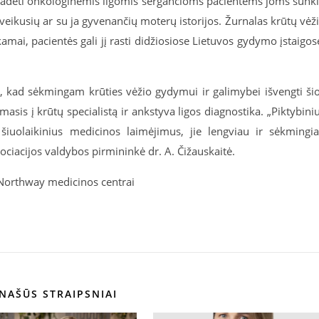
ų padėti onkologinėmis ligomis sergančioms pacientėms joms sunk
įveikusių ar su ja gyvenančių moterų istorijos. Žurnalas krūtų vėž
i, pacientės gali jį rasti didžiosiose Lietuvos gydymo įstaigos
 kad sėkmingam krūties vėžio gydymui ir galimybei išvengti ši
asis į krūtų specialistą ir ankstyva ligos diagnostika. „Piktybini
 šiuolaikinius medicinos laimėjimus, jie lengviau ir sėkmingi
sociacijos valdybos pirmininkė dr. A. Čižauskaitė.
 Northway medicinos centrai
NAŠŪS STRAIPSNIAI