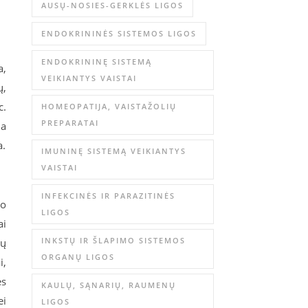
AUSŲ-NOSIES-GERKLĖS LIGOS
ENDOKRININĖS SISTEMOS LIGOS
ENDOKRININĘ SISTEMĄ
a,
VEIKIANTYS VAISTAI
ų,
c.
HOMEOPATIJA, VAISTAŽOLIŲ
PREPARATAI
ja
a.
IMUNINĘ SISTEMĄ VEIKIANTYS
VAISTAI
INFEKCINĖS IR PARAZITINĖS
io
LIGOS
ai
INKSTŲ IR ŠLAPIMO SISTEMOS
jų
ORGANŲ LIGOS
i,
ės
KAULŲ, SĄNARIŲ, RAUMENŲ
ei
LIGOS