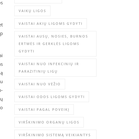
os
VAIKŲ LIGOS
VAISTAI AKIŲ LIGOMS GYDYTI
et
ip
VAISTAI AUSŲ, NOSIES, BURNOS
ERTMĖS IR GERKLĖS LIGOMS
GYDYTI
ai
as
VAISTAI NUO INFEKCINIŲ IR
PARAZITINIŲ LIGŲ
ją
tu
VAISTAI NUO VĖŽIO
o-
VAISTAI ODOS LIGOMS GYDYTI
tų
io
VAISTAI PAGAL POVEIKĮ
VIRŠKINIMO ORGANŲ LIGOS
VIRŠKINIMO SISTEMĄ VEIKIANTYS