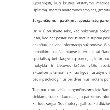
Apsispręsti, kurį krūties atstatymo metodą 
išplitimą, moters anatomines savybes, gretutine
Sergančioms – patikima, specialistų pare
Dr. A. Čižauskaitė sako, kad reikšmingi pokyč
ir tai, kad per pastaruosius metus stipriai pas
anksčiau jos visą informaciją sužinodavo iš 
nepatikimuose šaltiniuose internete, tai šian
specialistų bei slaugytojų parengtą informac
mokykla” ir Lietuvos krūties vėžio asoci
aktualiomis temomis – nuo ligos nustatymo iki
bet ir psichologinius bei dvasinius moterų por
Taip pat krūtų vėžiu sergančiosioms leidžiam
siekiama suteikti kuo daugiau patikimos inform
kuriuos sergančios moterys gali sutikti didžio