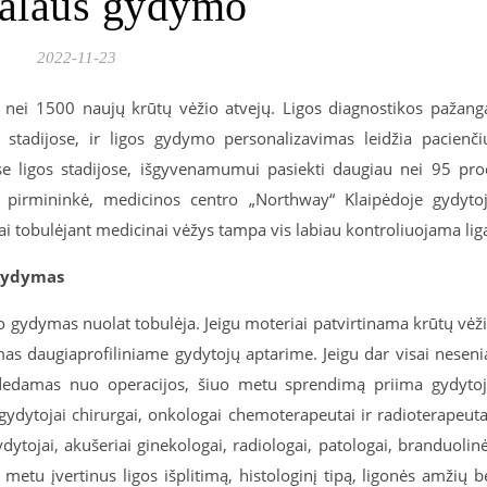
kalaus gydymo
2022-11-23
nei 1500 naujų krūtų vėžio atvejų. Ligos diagnostikos pažang
tadijose, ir ligos gydymo personalizavimas leidžia pacienči
e ligos stadijose, išgyvenamumui pasiekti daugiau nei 95 pro
s pirmininkė, medicinos centro „Northway“ Klaipėdoje gydyto
ai tobulėjant medicinai vėžys tampa vis labiau kontroliuojama lig
 gydymas
o gydymas nuolat tobulėja. Jeigu moteriai patvirtinama krūtų vėž
s daugiaprofiliniame gydytojų aptarime. Jeigu dar visai neseni
dedamas nuo operacijos, šiuo metu sprendimą priima gydyto
gydytojai chirurgai, onkologai chemoterapeutai ir radioterapeuta
ydytojai, akušeriai ginekologai, radiologai, patologai, branduolin
metu įvertinus ligos išplitimą, histologinį tipą, ligonės amžių b