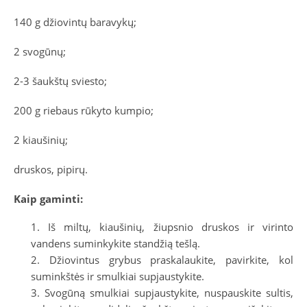
140 g džiovintų baravykų;
2 svogūnų;
2-3 šaukštų sviesto;
200 g riebaus rūkyto kumpio;
2 kiaušinių;
druskos, pipirų.
Kaip gaminti:
Iš miltų, kiaušinių, žiupsnio druskos ir virinto
vandens suminkykite standžią tešlą.
Džiovintus grybus praskalaukite, pavirkite, kol
suminkštės ir smulkiai supjaustykite.
Svogūną smulkiai supjaustykite, nuspauskite sultis,