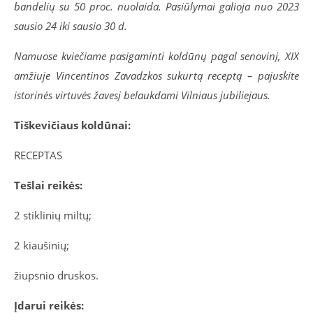
bandelių su 50 proc. nuolaida. Pasiūlymai galioja nuo 2023
sausio 24 iki sausio 30 d.
Namuose kviečiame pasigaminti koldūnų pagal senovinį, XIX
amžiuje Vincentinos Zavadzkos sukurtą receptą – pajuskite
istorinės virtuvės žavesį belaukdami Vilniaus jubiliejaus.
Tiškevičiaus koldūnai:
RECEPTAS
Tešlai reikės:
2 stiklinių miltų;
2 kiaušinių;
žiupsnio druskos.
Įdarui reikės: