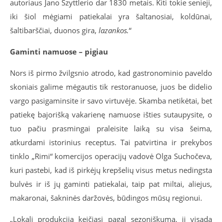
autoriaus Jano Szyttlerio dar 1830 metais. Kiti tokie senieji,
iki šiol mėgiami patiekalai yra šaltanosiai, koldūnai,
šaltibarščiai, duonos gira,
lazanko
s.
“
Gaminti namuose
–
pigiau
Nors iš pirmo žvilgsnio atrodo, kad gastronominio paveldo
skoniais galime mėgautis tik restoranuose, juos be didelio
vargo pasigaminsite ir savo virtuvėje. Skamba netikėtai, bet
patiekę bajorišką vakarienę namuose išties sutaupysite, o
tuo pačiu prasmingai praleisite laiką su visa šeima,
atkurdami istorinius receptus. Tai patvirtina ir prekybos
tinklo „Rimi“ komercijos operacijų vadovė Olga Suchočeva,
kuri pastebi, kad iš pirkėjų krepšelių visus metus nedingsta
bulvės ir iš jų gaminti patiekalai, taip pat miltai, aliejus,
makaronai, šakninės daržovės, būdingos mūsų regionui.
„Lokali produkcija keičiasi pagal sezoniškumą, ji visada