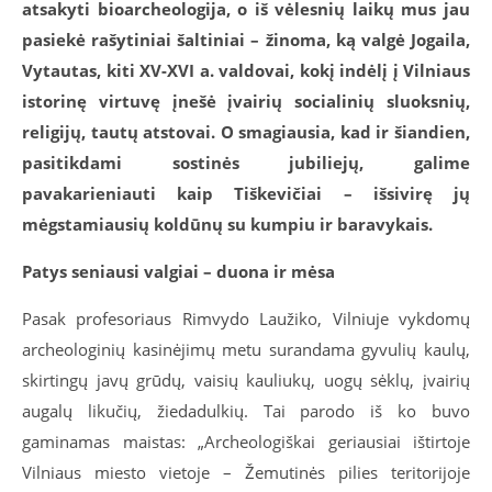
atsakyti bioarcheologija, o iš vėlesnių laikų mus jau
pasiekė rašytiniai šaltiniai – žinoma, ką valgė Jogaila,
Vytautas, kiti XV-XVI a. valdovai, kokį indėlį į Vilniaus
istorinę virtuvę įnešė įvairių socialinių sluoksnių,
religijų, tautų atstovai. O smagiausia, kad ir šiandien,
pasitikdami sostinės jubiliejų, galime
pavakarieniauti kaip Tiškevičiai – išsivirę jų
mėgstamiausių koldūnų su kumpiu ir baravykais.
Patys seniausi valgiai – duona ir mėsa
Pasak profesoriaus Rimvydo Laužiko, Vilniuje vykdomų
archeologinių kasinėjimų metu surandama gyvulių kaulų,
skirtingų javų grūdų, vaisių kauliukų, uogų sėklų, įvairių
augalų likučių, žiedadulkių. Tai parodo iš ko buvo
gaminamas maistas: „Archeologiškai geriausiai ištirtoje
Vilniaus miesto vietoje – Žemutinės pilies teritorijoje