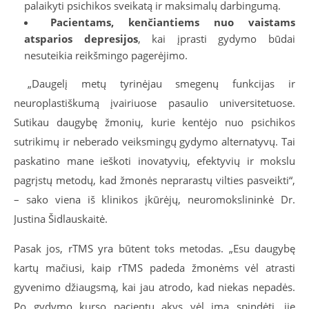
palaikyti psichikos sveikatą ir maksimalų darbingumą.
Pacientams, kenčiantiems nuo vaistams
atsparios depresijos
, kai įprasti gydymo būdai
nesuteikia reikšmingo pagerėjimo.
„Daugelį metų tyrinėjau smegenų funkcijas ir
neuroplastiškumą įvairiuose pasaulio universitetuose.
Sutikau daugybę žmonių, kurie kentėjo nuo psichikos
sutrikimų ir neberado veiksmingų gydymo alternatyvų. Tai
paskatino mane ieškoti inovatyvių, efektyvių ir mokslu
pagrįstų metodų, kad žmonės neprarastų vilties pasveikti“,
– sako viena iš klinikos įkūrėjų, neuromokslininkė Dr.
Justina Šidlauskaitė.
Pasak jos, rTMS yra būtent toks metodas. „Esu daugybę
kartų mačiusi, kaip rTMS padeda žmonėms vėl atrasti
gyvenimo džiaugsmą, kai jau atrodo, kad niekas nepadės.
Po gydymo kurso pacientų akys vėl ima spindėti, jie