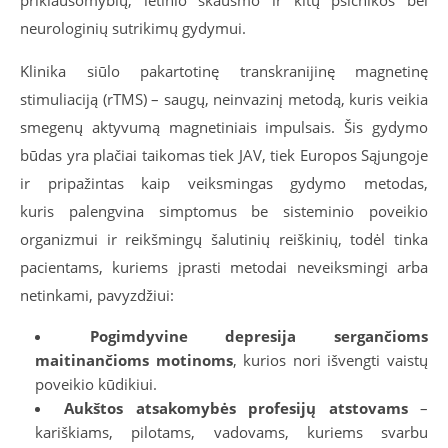
neurologinių sutrikimų gydymui.
Klinika siūlo pakartotinę transkranijinę magnetinę
stimuliaciją (rTMS) – saugų, neinvazinį metodą, kuris veikia
smegenų aktyvumą magnetiniais impulsais. Šis gydymo
būdas yra plačiai taikomas tiek JAV, tiek Europos Sąjungoje
ir pripažintas kaip veiksmingas gydymo metodas,
kuris palengvina simptomus be sisteminio poveikio
organizmui ir reikšmingų šalutinių reiškinių, todėl tinka
pacientams, kuriems įprasti metodai neveiksmingi arba
netinkami, pavyzdžiui:
Pogimdyvine depresija sergančioms
maitinančioms motinoms
, kurios nori išvengti vaistų
poveikio kūdikiui.
Aukštos atsakomybės profesijų atstovams
–
kariškiams, pilotams, vadovams, kuriems svarbu