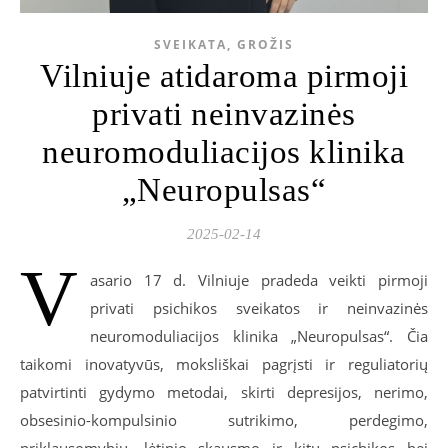
SVEIKATA, GROŽIS
Vilniuje atidaroma pirmoji
privati neinvazinės
neuromoduliacijos klinika
„Neuropulsas“
2025-02-14
V
asario 17 d. Vilniuje pradeda veikti pirmoji
privati psichikos sveikatos ir neinvazinės
neuromoduliacijos klinika „Neuropulsas“. Čia
taikomi inovatyvūs, moksliškai pagrįsti ir reguliatorių
patvirtinti gydymo metodai, skirti depresijos, nerimo,
obsesinio-kompulsinio sutrikimo, perdegimo,
priklausomybių, lėtinio skausmo ir kitų psichikos bei