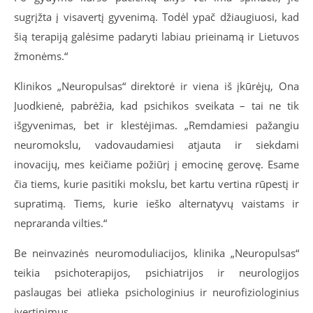
sugrįžta į visavertį gyvenimą. Todėl ypač džiaugiuosi, kad
šią terapiją galėsime padaryti labiau prieinamą ir Lietuvos
žmonėms.“
Klinikos „Neuropulsas“ direktorė ir viena iš įkūrėjų, Ona
Juodkienė, pabrėžia, kad psichikos sveikata – tai ne tik
išgyvenimas, bet ir klestėjimas. „Remdamiesi pažangiu
neuromokslu, vadovaudamiesi atjauta ir siekdami
inovacijų, mes keičiame požiūrį į emocinę gerovę. Esame
čia tiems, kurie pasitiki mokslu, bet kartu vertina rūpestį ir
supratimą. Tiems, kurie ieško alternatyvų vaistams ir
nepraranda vilties.“
Be neinvazinės neuromoduliacijos, klinika „Neuropulsas“
teikia psichoterapijos, psichiatrijos ir neurologijos
paslaugas bei atlieka psichologinius ir neurofiziologinius
įvertinimus.