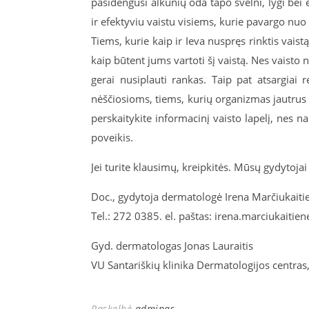
pasidengusi alkūnių oda tapo švelni, lygi bei e
ir efektyviu vaistu visiems, kurie pavargo nuo
Tiems, kurie kaip ir Ieva nuspręs rinktis vaist
kaip būtent jums vartoti šį vaistą. Nes vaisto 
gerai nusiplauti rankas. Taip pat atsargia
nėščiosioms, tiems, kurių organizmas jautrus
perskaitykite informacinį vaisto lapelį, nes nau
poveikis.
Jei turite klausimų, kreipkitės. Mūsų gydytoja
Doc., gydytoja dermatologė Irena Marčiukaitie
Tel.: 272 0385. el. paštas: irena.marciukaitien
Gyd. dermatologas Jonas Lauraitis
VU Santariškių klinika Dermatologijos centras,
Paskelbė
adminas