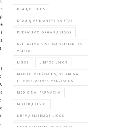
a,
as
KRAUJO LIGOS
ip
KRAUJĄ VEIKIANTYS VAISTAI
je
is
KVĖPAVIMO ORGANŲ LIGOS
ia
KVĖPAVIMO SISTEMĄ VEIKIANTYS
s,
VAISTAI
LIGOS
LIMFOS LIGOS
us
MAISTO MEDŽIAGOS, VITAMINAI
o,
IR MINERALINĖS MEDŽIAGOS
tų
da
MEDICINA, FARMACIJA
ą,
MOTERŲ LIGOS
uo
ti
NERVŲ SISTEMOS LIGOS
ią