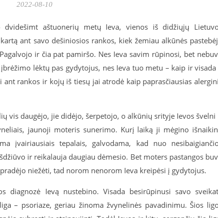
2022-08-10
ojo dvidešimt aštuonerių metų Ieva, vienos iš didžiųjų Lietuv
kartą ant savo dešiniosios rankos, kiek žemiau alkūnės pastebė
Pagalvojo ir čia pat pamiršo. Nes Ieva savim rūpinosi, bet nebu
 įbrėžimo lėktų pas gydytojus, nes Ieva tuo metu – kaip ir visada
i ant rankos ir kojų iš tiesų jai atrodė kaip paprasčiausias alergin
vis daugėjo, jie didėjo, šerpetojo, o alkūnių srityje Ievos švelni 
neliais, jaunoji moteris sunerimo. Kurį laiką ji mėgino išnaikin
ma įvairiausiais tepalais, galvodama, kad nuo nesibaigianči
 išdžiūvo ir reikalauja daugiau dėmesio. Bet moters pastangos bu
 pradėjo niežėti, tad norom nenorom Ieva kreipėsi į gydytojus.
os diagnozė Ievą nustebino. Visada besirūpinusi savo sveika
 liga – psoriaze, geriau žinoma žvynelinės pavadinimu. Šios lig