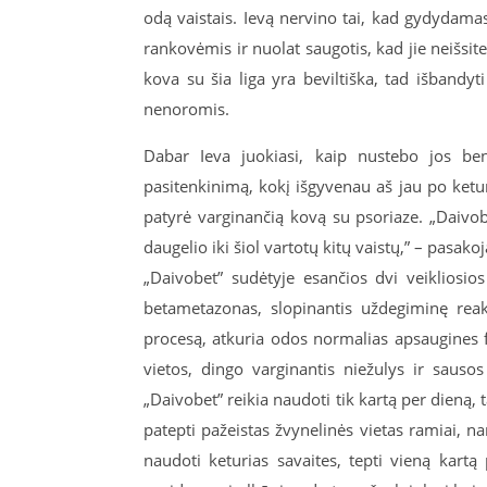
odą vaistais. Ievą nervino tai, kad gydydamasi
rankovėmis ir nuolat saugotis, kad jie neišsite
kova su šia liga yra beviltiška, tad išbandyti
nenoromis.
Dabar Ieva juokiasi, kaip nustebo jos ben
pasitenkinimą, kokį išgyvenau aš jau po keturi
patyrė varginančią kovą su psoriaze. „Daivob
daugelio iki šiol vartotų kitų vaistų,” – pasakoj
„Daivobet” sudėtyje esančios dvi veikliosios 
betametazonas, slopinantis uždegiminę reakc
procesą, atkuria odos normalias apsaugines f
vietos, dingo varginantis niežulys ir sauso
„Daivobet” reikia naudoti tik kartą per dieną, 
patepti pažeistas žvynelinės vietas ramiai, nam
naudoti keturias savaites, tepti vieną kartą