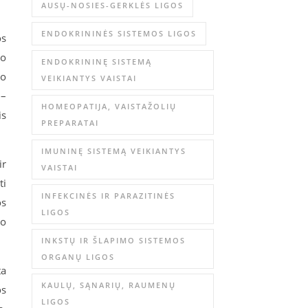
AUSŲ-NOSIES-GERKLĖS LIGOS
ENDOKRININĖS SISTEMOS LIGOS
os
jo
ENDOKRININĘ SISTEMĄ
vo
VEIKIANTYS VAISTAI
 –
HOMEOPATIJA, VAISTAŽOLIŲ
is
PREPARATAI
IMUNINĘ SISTEMĄ VEIKIANTYS
ir
VAISTAI
ti
INFEKCINĖS IR PARAZITINĖS
os
LIGOS
vo
INKSTŲ IR ŠLAPIMO SISTEMOS
ORGANŲ LIGOS
ta
KAULŲ, SĄNARIŲ, RAUMENŲ
os
LIGOS