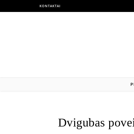
KONTAKTAI
P
Dvigubas povei