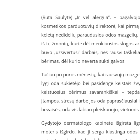
(Rūta Saulytė) „Ir vėl alergija”, – pagalv
kosmetikos parduotuvių direktorė, kai pirmą 
keletą nedidelių paraudusios odos mazgelių. 
iš tų žmonių, kurie dėl menkiausios slogos ar
buvo „užsivertusi” darbais, nes rausvi taškelia
bėrimas, dėl kurio neverta sukti galvos.
Tačiau po poros mėnesių, kai rausvųjų mazgelių 
lygi oda sukietėjo bei pasidengė keistais žvy
keistuosius bėrimus savarankiškai – tepda
įtampos, stresų darbe jos oda paprasčiausiai
bevaisės, oda vis labiau pleiskanojo, vietomis
Gydytojo dermatologo kabinete išgirsta lig
moteris išgirdo, kad ji serga klastinga odos