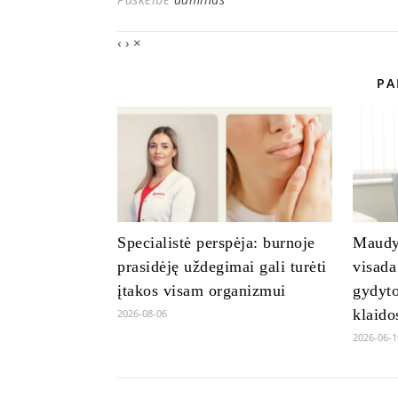
‹
›
×
PA
Specialistė perspėja: burnoje
Maudyn
prasidėję uždegimai gali turėti
visada
įtakos visam organizmui
gydyto
klaido
2026-08-06
2026-06-1