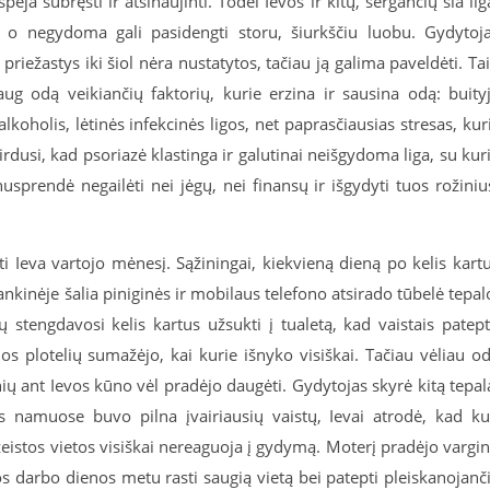
spėja subręsti ir atsinaujinti. Todėl Ievos ir kitų, sergančių šia lig
, o negydoma gali pasidengti storu, šiurkščiu luobu. Gydytoj
riežastys iki šiol nėra nustatytos, tačiau ją galima paveldėti. Ta
ug odą veikiančių faktorių, kurie erzina ir sausina odą: buity
holis, lėtinės infekcinės ligos, net paprasčiausias stresas, kur
rdusi, kad psoriazė klastinga ir galutinai neišgydoma liga, su kur
usprendė negailėti nei jėgų, nei finansų ir išgydyti tuos rožiniu
ti Ieva vartojo mėnesį. Sąžiningai, kiekvieną dieną po kelis kart
ankinėje šalia piniginės ir mobilaus telefono atsirado tūbelė tepal
stengdavosi kelis kartus užsukti į tualetą, kad vaistais patep
dos plotelių sumažėjo, kai kurie išnyko visiškai. Tačiau vėliau o
nių ant Ievos kūno vėl pradėjo daugėti. Gydytojas skyrė kitą tepal
s namuose buvo pilna įvairiausių vaistų, Ievai atrodė, kad k
žeistos vietos visiškai nereaguoja į gydymą. Moterį pradėjo vargin
os darbo dienos metu rasti saugią vietą bei patepti pleiskanojanč