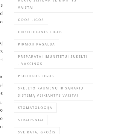
NERVŲ SISTEMĄ VEIKIANTYS
is
VAISTAI
ad
ODOS LIGOS
ko
ONKOLOGINĖS LIGOS
kį
PIRMOJI PAGALBA
ts
PREPARATAI IMUNITETUI SUKELTI
ei
- VAKCINOS
ir
PSICHIKOS LIGOS
si
SKELETO RAUMENŲ IR SĄNARIŲ
os
SISTEMĄ VEIKIANTYS VAISTAI
ų,
STOMATOLOGIJA
jo
jo
STRAIPSNIAI
bu
SVEIKATA, GROŽIS