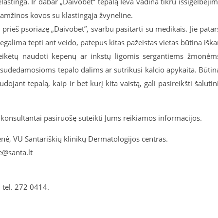
lastinga. Ir dabar „Daivobet” tepalą Ieva vadina tikru išsigelbėji
 amžinos kovos su klastingąja žvyneline.
ą prieš psoriazę „Daivobet”, svarbu pasitarti su medikais. Jie patar
negalima tepti ant veido, patepus kitas pažeistas vietas būtina iška
i reikėtų naudoti kepenų ar inkstų ligomis sergantiems žmonėm
 sudedamosioms tepalo dalims ar sutrikusi kalcio apykaita. Būtin
dojant tepalą, kaip ir bet kurį kita vaistą, gali pasireikšti šalutin
i konsultantai pasiruošę suteikti Jums reikiamos informacijos.
nė, VU Santariškių klinikų Dermatologijos centras.
e@santa.lt
 tel. 272 0414.