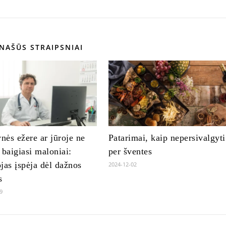
NAŠŪS STRAIPSNIAI
ės ežere ar jūroje ne
Patarimai, kaip nepersivalgyti
 baigiasi maloniai:
per šventes
jas įspėja dėl dažnos
2024-12-02
s
9