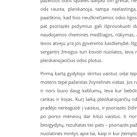
pažeistos odos ląstelės dalijasi itin greitai, ne
oda rausta, pleiskanoja, tampa neelastinga
paaiškino, kad šios neužkrečiamos odos ligos p
pat psoriazės požymius gali išprovokuoti da
naudojamos cheminės medžiagos, rūkymas, alko
Ievos atveju yra jos gyvenimo kasdienybė. Išgi
sergantis žmogus turi kovoti nuolatos, Ieva n
pleiskanojančius odos plotus.
Pirmą kartą gydytojo skirtus vaistus odai tep
moteris tepė pažeistas žvynelinės vietas. Jos r
ir nors buvo daug keblumų, Ieva kur bebūtų 
rankas ir kojas. Kurį laiką pleiskanojančių o
pradėjo nereaguoti į vaistus, ir psoriazės židi
po poros mėnesių dar kitus vaistus. Ir nor
besigydytų, rezultatas tas pats – psoriazės pa
nuolatinės mintys apie tai, kaip ir kur įtempt