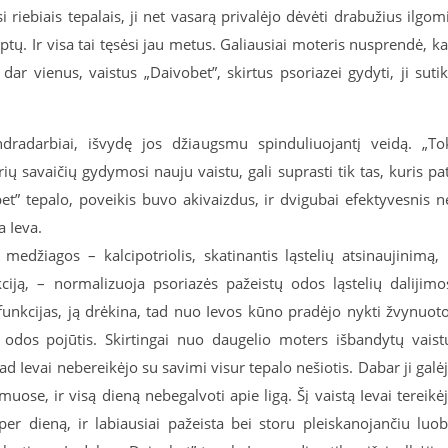
 riebiais tepalais, ji net vasarą privalėjo dėvėti drabužius ilgom
ptų. Ir visa tai tęsėsi jau metus. Galiausiai moteris nusprendė, k
 dar vienus, vaistus „Daivobet”, skirtus psoriazei gydyti, ji suti
dradarbiai, išvydę jos džiaugsmu spinduliuojantį veidą. „To
ų savaičių gydymosi nauju vaistu, gali suprasti tik tas, kuris pa
et” tepalo, poveikis buvo akivaizdus, ir dvigubai efektyvesnis n
a Ieva.
medžiagos – kalcipotriolis, skatinantis ląstelių atsinaujinimą, 
iją, – normalizuoja psoriazės pažeistų odos ląstelių dalijimo
unkcijas, ją drėkina, tad nuo Ievos kūno pradėjo nykti žvynuot
s odos pojūtis. Skirtingai nuo daugelio moters išbandytų vaist
tad Ievai nebereikėjo su savimi visur tepalo nešiotis. Dabar ji galė
uose, ir visą dieną nebegalvoti apie ligą. Šį vaistą Ievai tereikė
 per dieną, ir labiausiai pažeista bei storu pleiskanojančiu luo