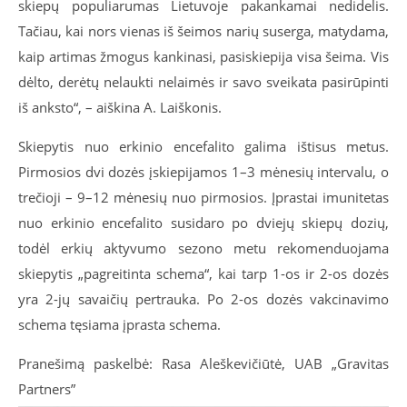
skiepų populiarumas Lietuvoje pakankamai nedidelis.
Tačiau, kai nors vienas iš šeimos narių suserga, matydama,
kaip artimas žmogus kankinasi, pasiskiepija visa šeima. Vis
dėlto, derėtų nelaukti nelaimės ir savo sveikata pasirūpinti
iš anksto“, – aiškina A. Laiškonis.
Skiepytis nuo erkinio encefalito galima ištisus metus.
Pirmosios dvi dozės įskiepijamos 1–3 mėnesių intervalu, o
trečioji – 9–12 mėnesių nuo pirmosios. Įprastai imunitetas
nuo erkinio encefalito susidaro po dviejų skiepų dozių,
todėl erkių aktyvumo sezono metu rekomenduojama
skiepytis „pagreitinta schema“, kai tarp 1-os ir 2-os dozės
yra 2-jų savaičių pertrauka. Po 2-os dozės vakcinavimo
schema tęsiama įprasta schema.
Pranešimą paskelbė: Rasa Aleškevičiūtė, UAB „Gravitas
Partners”