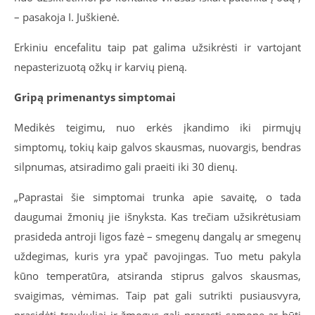
– pasakoja I. Juškienė.
Erkiniu encefalitu taip pat galima užsikrėsti ir vartojant
nepasterizuotą ožkų ir karvių pieną.
Gripą primenantys simptomai
Medikės teigimu, nuo erkės įkandimo iki pirmųjų
simptomų, tokių kaip galvos skausmas, nuovargis, bendras
silpnumas, atsiradimo gali praeiti iki 30 dienų.
„Paprastai šie simptomai trunka apie savaitę, o tada
daugumai žmonių jie išnyksta. Kas trečiam užsikrėtusiam
prasideda antroji ligos fazė – smegenų dangalų ar smegenų
uždegimas, kuris yra ypač pavojingas. Tuo metu pakyla
kūno temperatūra, atsiranda stiprus galvos skausmas,
svaigimas, vėmimas. Taip pat gali sutrikti pusiausvyra,
prasidėti traukuliai ir žmogus gali prarasti sąmonę ar būti