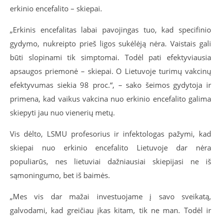
erkinio encefalito – skiepai.
„Erkinis encefalitas labai pavojingas tuo, kad specifinio
gydymo, nukreipto prieš ligos sukėlėją nėra. Vaistais gali
būti slopinami tik simptomai. Todėl pati efektyviausia
apsaugos priemonė – skiepai. O Lietuvoje turimų vakcinų
efektyvumas siekia 98 proc.“, – sako šeimos gydytoja ir
primena, kad vaikus vakcina nuo erkinio encefalito galima
skiepyti jau nuo vienerių metų.
Vis dėlto, LSMU profesorius ir infektologas pažymi, kad
skiepai nuo erkinio encefalito Lietuvoje dar nėra
populiarūs, nes lietuviai dažniausiai skiepijasi ne iš
sąmoningumo, bet iš baimės.
„Mes vis dar mažai investuojame į savo sveikatą,
galvodami, kad greičiau įkas kitam, tik ne man. Todėl ir