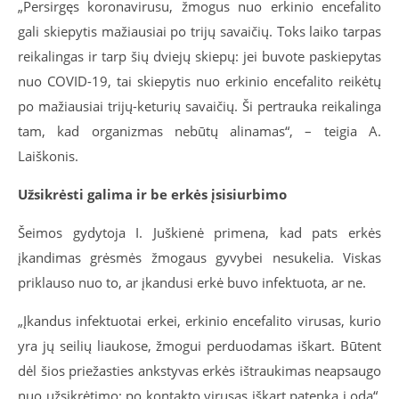
„Persirgęs koronavirusu, žmogus nuo erkinio encefalito
gali skiepytis mažiausiai po trijų savaičių. Toks laiko tarpas
reikalingas ir tarp šių dviejų skiepų: jei buvote paskiepytas
nuo COVID-19, tai skiepytis nuo erkinio encefalito reikėtų
po mažiausiai trijų-keturių savaičių. Ši pertrauka reikalinga
tam, kad organizmas nebūtų alinamas“, – teigia A.
Laiškonis.
Užsikrėsti galima ir be erkės įsisiurbimo
Šeimos gydytoja I. Juškienė primena, kad pats erkės
įkandimas grėsmės žmogaus gyvybei nesukelia. Viskas
priklauso nuo to, ar įkandusi erkė buvo infektuota, ar ne.
„Įkandus infektuotai erkei, erkinio encefalito virusas, kurio
yra jų seilių liaukose, žmogui perduodamas iškart. Būtent
dėl šios priežasties ankstyvas erkės ištraukimas neapsaugo
nuo užsikrėtimo: po kontakto virusas iškart patenka į odą“,