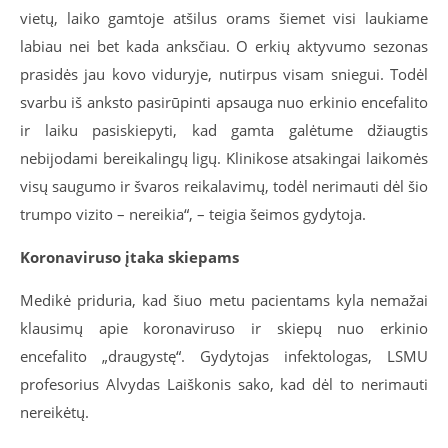
vietų, laiko gamtoje atšilus orams šiemet visi laukiame
labiau nei bet kada anksčiau. O erkių aktyvumo sezonas
prasidės jau kovo viduryje, nutirpus visam sniegui. Todėl
svarbu iš anksto pasirūpinti apsauga nuo erkinio encefalito
ir laiku pasiskiepyti, kad gamta galėtume džiaugtis
nebijodami bereikalingų ligų. Klinikose atsakingai laikomės
visų saugumo ir švaros reikalavimų, todėl nerimauti dėl šio
trumpo vizito – nereikia“, – teigia šeimos gydytoja.
Koronaviruso įtaka skiepams
Medikė priduria, kad šiuo metu pacientams kyla nemažai
klausimų apie koronaviruso ir skiepų nuo erkinio
encefalito „draugystę“. Gydytojas infektologas, LSMU
profesorius Alvydas Laiškonis sako, kad dėl to nerimauti
nereikėtų.