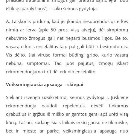
ištiktas paralyžiaus“, – sako šeimos gydytoja.
A. Laiškonis priduria, kad jei įkanda nesubrendusios erkės
nimfa ar lerva (apie 50 proc. visų atvejų), dėl simptomų
nebuvimo žmogus gali net neįtarti būsimos ligos. Be to,
vasarą erkinis encefalitas taip pat gali būti ir besimptomis.
Vis dėlto, šiai viruso formai būdingi gripo, kurio vasarą
nebūna, simptomai. Tad juos pajutusį žmogų iškart
rekomenduojama tirti dėl erkinio encefalito.
Veiksmingiausia apsauga – skiepai
Siekiant išvengti užsikrėtimo, šeimos gydytoja I. Juškienė
rekomenduoja naudoti repelentus, dėvėti tinkamus
drabužius ir grįžus iš miško ar gamtos gerai apžiūrėti visą
kūną. Tačiau, kadangi šiais laikais erkių gausu ne tik miške,
bet ir mieste ar parke, veiksmingiausia apsauga nuo