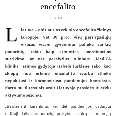
encefalito
2021-03-05
L
ietuva – didžiausias erkinio encefalito židinys
Europoje. Net 30 proc. visų persirgusiųjų
virusas visam gyvenimui palieka sunkių
padarinių, tokių kaip atminties, koordinacijos
sutrikimai ar net paralyžius. Vilniaus „MediCA
klinika“ šeimos gydytoja Izabelė Juškienė sako, kad
skiepų nuo erkinio encefalito svarba išlieka
nepakitusi ir koronaviruso pandemijos kontekste.
Kartu su šiltesniais orais Lietuvoje prasidės ir erkių
aktyvumo sezonas.
„Besitęsiant karantinui, kai dėl pandemijos uždaryta
didžioji dalis parduotuvių, prekybos centrų ir pramogų