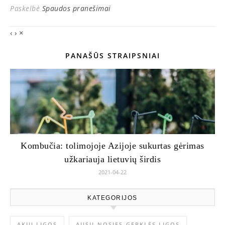
Paskelbė
Spaudos pranešimai
‹
›
×
PANAŠŪS STRAIPSNIAI
Kombučia: tolimojoje Azijoje sukurtas gėrimas
užkariauja lietuvių širdis
2021-04-22
KATEGORIJOS
AKIŲ LIGOS
AUSŲ-NOSIES-GERKLĖS LIGOS