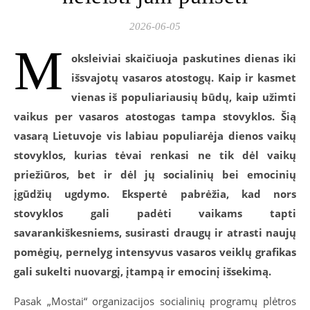
2026-06-05
M
oksleiviai skaičiuoja paskutines dienas iki
išsvajotų vasaros atostogų. Kaip ir kasmet
vienas iš populiariausių būdų, kaip užimti
vaikus per vasaros atostogas tampa stovyklos. Šią
vasarą Lietuvoje vis labiau populiarėja dienos vaikų
stovyklos, kurias tėvai renkasi ne tik dėl vaikų
priežiūros, bet ir dėl jų socialinių bei emocinių
įgūdžių ugdymo. Ekspertė pabrėžia, kad nors
stovyklos gali padėti vaikams tapti
savarankiškesniems, susirasti draugų ir atrasti naujų
pomėgių, pernelyg intensyvus vasaros veiklų grafikas
gali sukelti nuovargį, įtampą ir emocinį išsekimą.
Pasak „Mostai“ organizacijos socialinių programų plėtros