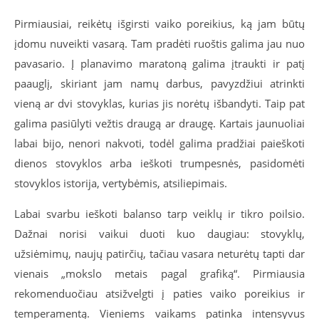
Pirmiausiai, reikėtų išgirsti vaiko poreikius, ką jam būtų
įdomu nuveikti vasarą. Tam pradėti ruoštis galima jau nuo
pavasario. Į planavimo maratoną galima įtraukti ir patį
paauglį, skiriant jam namų darbus, pavyzdžiui atrinkti
vieną ar dvi stovyklas, kurias jis norėtų išbandyti. Taip pat
galima pasiūlyti vežtis draugą ar draugę. Kartais jaunuoliai
labai bijo, nenori nakvoti, todėl galima pradžiai paieškoti
dienos stovyklos arba ieškoti trumpesnės, pasidomėti
stovyklos istorija, vertybėmis, atsiliepimais.
Labai svarbu ieškoti balanso tarp veiklų ir tikro poilsio.
Dažnai norisi vaikui duoti kuo daugiau: stovyklų,
užsiėmimų, naujų patirčių, tačiau vasara neturėtų tapti dar
vienais „mokslo metais pagal grafiką“. Pirmiausia
rekomenduočiau atsižvelgti į paties vaiko poreikius ir
temperamentą. Vieniems vaikams patinka intensyvus