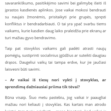
savarankiškumo, pasitikėjimo savimi bei galimybę išeiti iš
įprastos kasdienės aplinkos. Jose vaikai mokosi bendrauti
su naujais žmonėmis, prisitaikyti prie grupės, spręsti
konfliktus ir bendradarbiauti. O tai yra ypač svarbu tiems
vaikams, kurie kasdien daug laiko praleidžia prie ekranų ar
turi mažiau gyvo bendravimo.
Taip pat stovyklos vaikams gali padėti atrasti naujų
pomėgių, sustiprinti socialinius įgūdžius ar suteikti daugiau
drąsos. Daugeliui vaikų tai tampa erdve, kur jie jaučiasi
laisvesni būti savimi.
– Ar vaikai iš tiesų nori vykti į stovyklas, ar
sprendimą dažniausiai priima tik tėvai?
Būna visaip. Šiuo metu pastebiu, jog vaikai ir paaugliai
mažiau nori keliauti į stovyklas. Kas kartais man atrodo