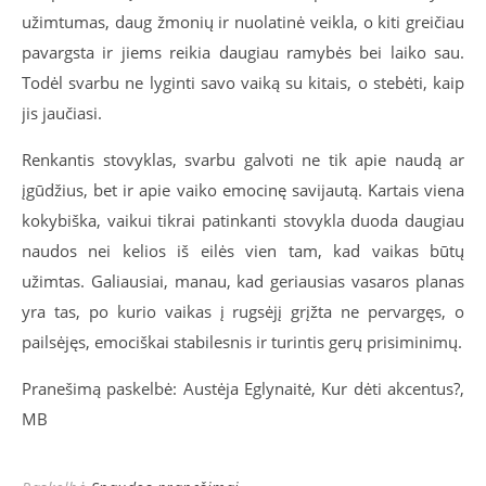
užimtumas, daug žmonių ir nuolatinė veikla, o kiti greičiau
pavargsta ir jiems reikia daugiau ramybės bei laiko sau.
Todėl svarbu ne lyginti savo vaiką su kitais, o stebėti, kaip
jis jaučiasi.
Renkantis stovyklas, svarbu galvoti ne tik apie naudą ar
įgūdžius, bet ir apie vaiko emocinę savijautą. Kartais viena
kokybiška, vaikui tikrai patinkanti stovykla duoda daugiau
naudos nei kelios iš eilės vien tam, kad vaikas būtų
užimtas. Galiausiai, manau, kad geriausias vasaros planas
yra tas, po kurio vaikas į rugsėjį grįžta ne pervargęs, o
pailsėjęs, emociškai stabilesnis ir turintis gerų prisiminimų.
Pranešimą paskelbė: Austėja Eglynaitė, Kur dėti akcentus?,
MB