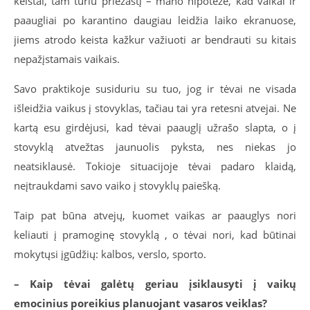
keistai, tam turiu priežastį – mano hipotezė, kad vaikai ir
paaugliai po karantino daugiau leidžia laiko ekranuose,
jiems atrodo keista kažkur važiuoti ar bendrauti su kitais
nepažįstamais vaikais.
Savo praktikoje susiduriu su tuo, jog ir tėvai ne visada
išleidžia vaikus į stovyklas, tačiau tai yra retesni atvejai. Ne
kartą esu girdėjusi, kad tėvai paauglį užrašo slapta, o į
stovyklą atvežtas jaunuolis pyksta, nes niekas jo
neatsiklausė. Tokioje situacijoje tėvai padaro klaidą,
neįtraukdami savo vaiko į stovyklų paiešką.
Taip pat būna atvejų, kuomet vaikas ar paauglys nori
keliauti į pramoginę stovyklą , o tėvai nori, kad būtinai
mokytųsi įgūdžių: kalbos, verslo, sporto.
– Kaip tėvai galėtų geriau įsiklausyti į vaikų
emocinius poreikius planuojant vasaros veiklas?