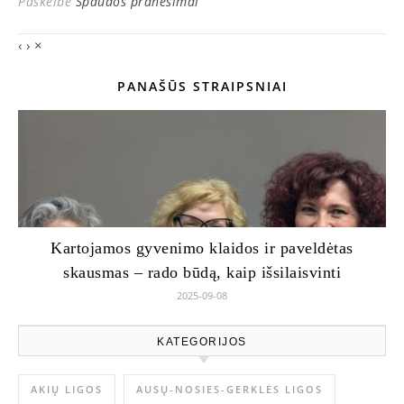
Paskelbė
Spaudos pranešimai
‹
›
×
PANAŠŪS STRAIPSNIAI
Kartojamos gyvenimo klaidos ir paveldėtas
skausmas – rado būdą, kaip išsilaisvinti
2025-09-08
KATEGORIJOS
AKIŲ LIGOS
AUSŲ-NOSIES-GERKLĖS LIGOS