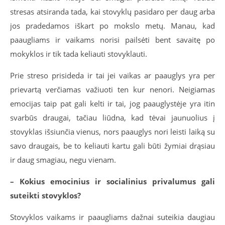
stresas atsiranda tada, kai stovyklų pasidaro per daug arba
jos pradedamos iškart po mokslo metų. Manau, kad
paaugliams ir vaikams norisi pailsėti bent savaitę po
mokyklos ir tik tada keliauti stovyklauti.
Prie streso prisideda ir tai jei vaikas ar paauglys yra per
prievartą verčiamas važiuoti ten kur nenori. Neigiamas
emocijas taip pat gali kelti ir tai, jog paauglystėje yra itin
svarbūs draugai, tačiau liūdna, kad tėvai jaunuolius į
stovyklas išsiunčia vienus, nors paauglys nori leisti laiką su
savo draugais, be to keliauti kartu gali būti žymiai drąsiau
ir daug smagiau, negu vienam.
– Kokius emocinius ir socialinius privalumus gali
suteikti stovyklos?
Stovyklos vaikams ir paaugliams dažnai suteikia daugiau