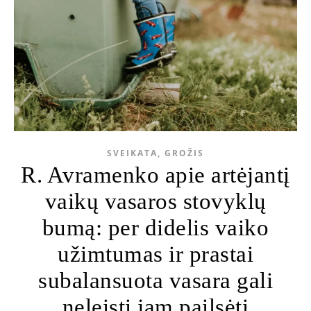
SVEIKATA, GROŽIS
R. Avramenko apie artėjantį
vaikų vasaros stovyklų
bumą: per didelis vaiko
užimtumas ir prastai
subalansuota vasara gali
neleisti jam pailsėti