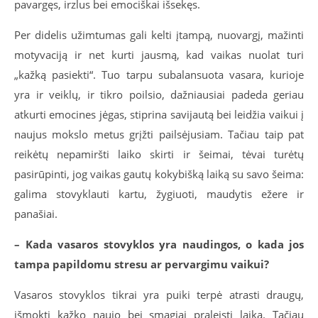
pavargęs, irzlus bei emociškai išsekęs.
Per didelis užimtumas gali kelti įtampą, nuovargį, mažinti
motyvaciją ir net kurti jausmą, kad vaikas nuolat turi
„kažką pasiekti“. Tuo tarpu subalansuota vasara, kurioje
yra ir veiklų, ir tikro poilsio, dažniausiai padeda geriau
atkurti emocines jėgas, stiprina savijautą bei leidžia vaikui į
naujus mokslo metus grįžti pailsėjusiam. Tačiau taip pat
reikėtų nepamiršti laiko skirti ir šeimai, tėvai turėtų
pasirūpinti, jog vaikas gautų kokybišką laiką su savo šeima:
galima stovyklauti kartu, žygiuoti, maudytis ežere ir
panašiai.
– Kada vasaros stovyklos yra naudingos, o kada jos
tampa papildomu stresu ar pervargimu vaikui?
Vasaros stovyklos tikrai yra puiki terpė atrasti draugų,
išmokti kažko naujo bei smagiai praleisti laiką. Tačiau