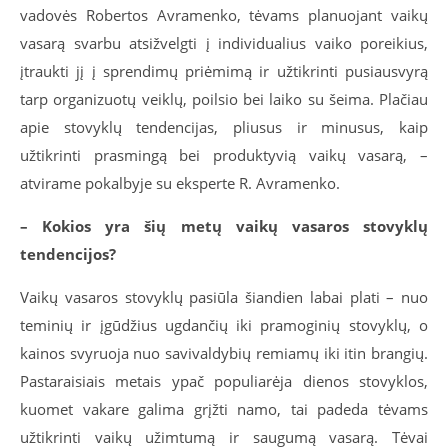
vadovės Robertos Avramenko, tėvams planuojant vaikų
vasarą svarbu atsižvelgti į individualius vaiko poreikius,
įtraukti jį į sprendimų priėmimą ir užtikrinti pusiausvyrą
tarp organizuotų veiklų, poilsio bei laiko su šeima. Plačiau
apie stovyklų tendencijas, pliusus ir minusus, kaip
užtikrinti prasmingą bei produktyvią vaikų vasarą, –
atvirame pokalbyje su eksperte R. Avramenko.
– Kokios yra šių metų vaikų vasaros stovyklų
tendencijos?
Vaikų vasaros stovyklų pasiūla šiandien labai plati – nuo
teminių ir įgūdžius ugdančių iki pramoginių stovyklų, o
kainos svyruoja nuo savivaldybių remiamų iki itin brangių.
Pastaraisiais metais ypač populiarėja dienos stovyklos,
kuomet vakare galima grįžti namo, tai padeda tėvams
užtikrinti vaikų užimtumą ir saugumą vasarą. Tėvai