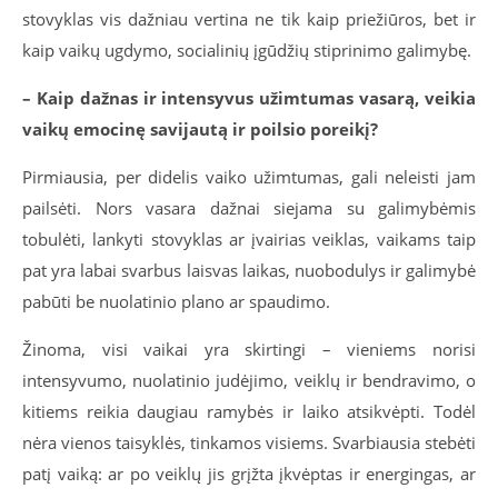
stovyklas vis dažniau vertina ne tik kaip priežiūros, bet ir
kaip vaikų ugdymo, socialinių įgūdžių stiprinimo galimybę.
– Kaip dažnas ir intensyvus užimtumas vasarą, veikia
vaikų emocinę savijautą ir poilsio poreikį?
Pirmiausia, per didelis vaiko užimtumas, gali neleisti jam
pailsėti. Nors vasara dažnai siejama su galimybėmis
tobulėti, lankyti stovyklas ar įvairias veiklas, vaikams taip
pat yra labai svarbus laisvas laikas, nuobodulys ir galimybė
pabūti be nuolatinio plano ar spaudimo.
Žinoma, visi vaikai yra skirtingi – vieniems norisi
intensyvumo, nuolatinio judėjimo, veiklų ir bendravimo, o
kitiems reikia daugiau ramybės ir laiko atsikvėpti. Todėl
nėra vienos taisyklės, tinkamos visiems. Svarbiausia stebėti
patį vaiką: ar po veiklų jis grįžta įkvėptas ir energingas, ar