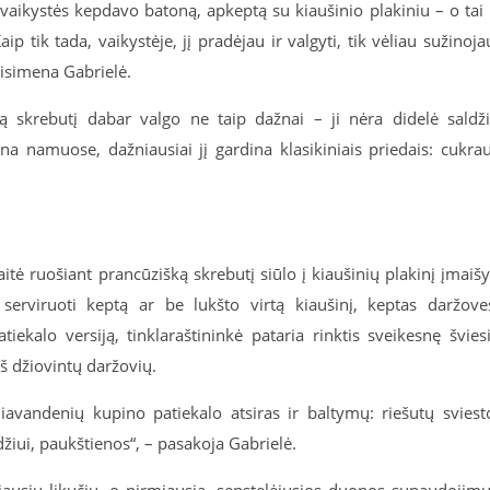
ikystės kepdavo batoną, apkeptą su kiaušinio plakiniu – o tai 
ip tik tada, vaikystėje, jį pradėjau ir valgyti, tik vėliau sužinoja
risimena Gabrielė.
šką skrebutį dabar valgo ne taip dažnai – ji nėra didelė saldž
ina namuose, dažniausiai jį gardina klasikiniais priedais: cukra
ė ruošiant prancūzišką skrebutį siūlo į kiaušinių plakinį įmaišy
erviruoti keptą ar be lukšto virtą kiaušinį, keptas daržove
iekalo versiją, tinklaraštininkė pataria rinktis sveikesnę švies
š džiovintų daržovių.
iavandenių kupino patiekalo atsiras ir baltymų: riešutų sviest
džiui, paukštienos“, – pasakoja Gabrielė.