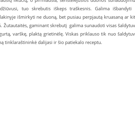
iriausių likučių, o pirmiausia, senstelėjusios duonos sunaudojimu
žiūvusi, tuo skrebutis iškeps traškesnis. Galima išbandyti 
plakinyje išmirkyti ne duoną, bet pusiau perpjautą kruasaną ar ki
G. Žutautaitės, gaminant skrebutį
galima sunaudoti visas šaldytu
urtą, varškę, plaktą grietinėlę. Viskas priklauso tik nuo šaldytu
tinklaraštininkė dalijasi ir šio patiekalo receptu.