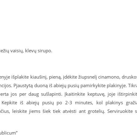
žių vaisių, klevų sirupo.
nyje išplakite kiaušinį, pieną, įdėkite žiupsnelį cinamono, drusko
ncijos. Pjaustytą duoną iš abiejų pusių pamirkykite plakinyje. Tikr
 jos per daug sušlapinti. Įkaitinkite keptuvę, joje ištirpinki
s. Kepkite iš abiejų pusių po 2-3 minutes, kol plakinys graži
us, leiskite jiems šiek tiek atvėsti ant grotelių. Serviruokite 
ublicum”