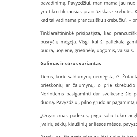
pavadinimą. Pavyzdžiui, man mama jau nuo va
yra tikrų tikriausias prancūziškas skrebutis. Ka
kad tai vadinama prancūzišku skrebučiu“, – p
Tinklaraštininkė prisipažįsta, kad prancūzi
pusryčių mėgėja. Visgi, kai šį patiekalą gam
pudra, uogiene, grietinėle, uogomis, vaisiais.
Galimas ir sūrus variantas
Tiems, kurie saldumynų nemėgsta, G. Žutautait
prieskonių ar žalumynų, o prie skrebučio s
Norintiems pasigaminti dar sveikesnę šio pat
duoną. Pavyzdžiui, pilno grūdo ar pagamintą i
„Organizmas padėkos, jeigu šalia tokio angl
įvairių sėklų, kiaušinių ar liesos mėsos, pavyz