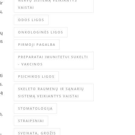
NERVŲ SISTEMĄ VEIKIANTYS
ir
VAISTAI
u,
ODOS LIGOS
ių
ONKOLOGINĖS LIGOS
us
PIRMOJI PAGALBA
PREPARATAI IMUNITETUI SUKELTI
- VAKCINOS
ti
PSICHIKOS LIGOS
s.
SKELETO RAUMENŲ IR SĄNARIŲ
ią
SISTEMĄ VEIKIANTYS VAISTAI
STOMATOLOGIJA
o,
STRAIPSNIAI
SVEIKATA, GROŽIS