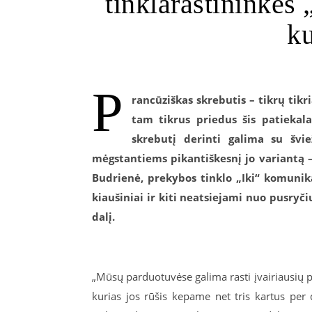
tinklaraštininkės
ku
P
rancūziškas skrebutis – tikrų tikr
tam tikrus priedus šis patiekala
skrebutį derinti galima su šviež
mėgstantiems pikantiškesnį jo variantą – 
Budrienė, prekybos tinklo „Iki“ komunika
kiaušiniai ir kiti neatsiejami nuo pusryč
dalį.
„Mūsų parduotuvėse galima rasti įvairiausių p
kurias jos rūšis kepame net tris kartus per 