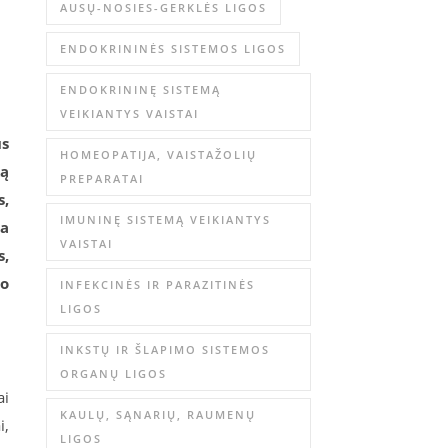
AUSŲ-NOSIES-GERKLĖS LIGOS
ENDOKRININĖS SISTEMOS LIGOS
ENDOKRININĘ SISTEMĄ
VEIKIANTYS VAISTAI
us
HOMEOPATIJA, VAISTAŽOLIŲ
ką
PREPARATAI
s,
IMUNINĘ SISTEMĄ VEIKIANTYS
da
VAISTAI
s,
io
INFEKCINĖS IR PARAZITINĖS
LIGOS
INKSTŲ IR ŠLAPIMO SISTEMOS
ORGANŲ LIGOS
ai
KAULŲ, SĄNARIŲ, RAUMENŲ
i,
LIGOS