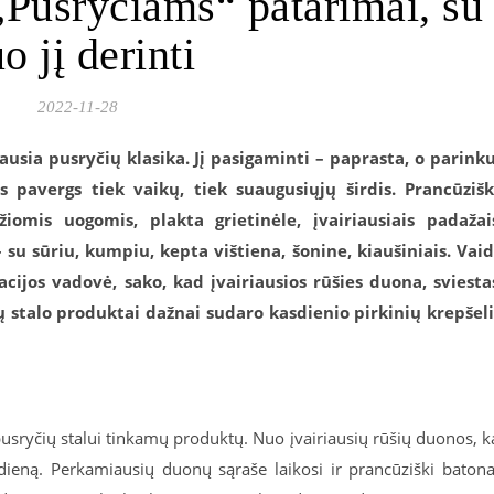
 „Pusryčiams“ patarimai, su
o jį derinti
2022-11-28
iausia pusryčių klasika. Jį pasigaminti – paprasta, o parink
s pavergs tiek vaikų, tiek suaugusiųjų širdis. Prancūziš
iomis uogomis, plakta grietinėle, įvairiausiais padažai
su sūriu, kumpiu, kepta vištiena, šonine, kiaušiniais. Vai
cijos vadovė, sako, kad įvairiausios rūšies duona, sviesta
ių stalo produktai dažnai sudaro kasdienio pirkinių krepšel
usryčių stalui tinkamų produktų. Nuo įvairiausių rūšių duonos, k
dieną. Perkamiausių duonų sąraše laikosi ir prancūziški batona