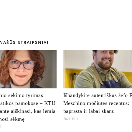
NAŠŪS STRAIPSNIAI
nio sekimo tyrimas
Išbandykite autentiškus šefo F
atikos pamokose – KTU
Meschino močiutes receptus:
antė aiškinasi, kas lemia
paprasta ir labai skanu
osi sėkmę
2021-10-11
1