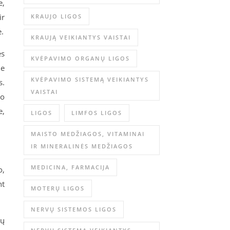
e,
ir
KRAUJO LIGOS
ė.
KRAUJĄ VEIKIANTYS VAISTAI
ės
KVĖPAVIMO ORGANŲ LIGOS
je
KVĖPAVIMO SISTEMĄ VEIKIANTYS
s.
VAISTAI
io
e,
LIGOS
LIMFOS LIGOS
MAISTO MEDŽIAGOS, VITAMINAI
IR MINERALINĖS MEDŽIAGOS
MEDICINA, FARMACIJA
o,
nt
MOTERŲ LIGOS
NERVŲ SISTEMOS LIGOS
rų