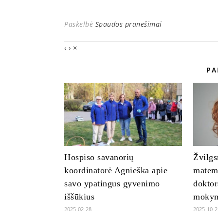
Paskelbė
Spaudos pranešimai
‹
›
×
PA
Hospiso savanorių
Žvilgs
koordinatorė Agnieška apie
matem
savo ypatingus gyvenimo
doktor
iššūkius
mokym
2025-02-28
2025-10-2