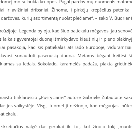
usidomėjimo sulaukia kruopos. Pagal pardavimų duomenis matom
ai ir avižiniai dribsniai. Žinoma, į pirkėjų krepšelius patenka 
as, daržovės, kurių asortimentą nuolat plečiame“, – sako V. Budrien
ancūzijoje. Legenda byloja, kad šiuo patiekalu mėgavosi jau senov
aikais gyventojai duoną išmirkydavo kiaušinių ir pieno plakiny
iniai pasakoja, kad šis patiekalas atsirado Europoje, viduramžiai
davosi sunaudoti pasenusią duoną. Metams bėgant keitėsi š
ekiamas su ledais, šokolado, karamelės padažu, plakta grietinėl
 maisto tinklaraščio „Pusryčiams“ autorė Gabrielė Žutautaitė sak
ar jos vaikystėje. Visgi, tuomet ji nežinojo, kad mėgaujasi būte
atiekalu.
skrebučius valgė dar gerokai iki tol, kol žinojo tokį įmant