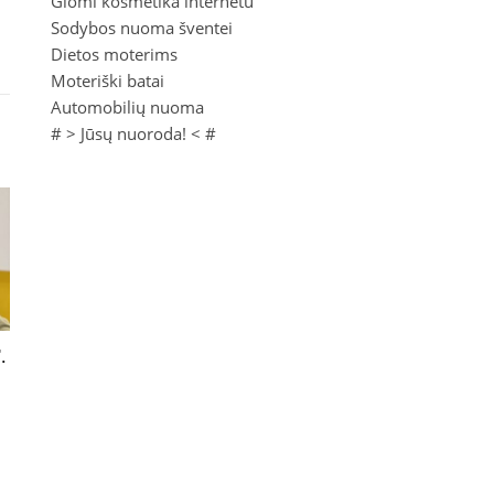
Glomi kosmetika internetu
Sodybos nuoma šventei
Dietos moterims
Moteriški batai
Automobilių nuoma
# >
Jūsų nuoroda!
< #
.