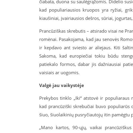
čiabata, duona su saulėgrąžomis. Didelio s
kad populiariausios kruopos yra ryžiai, griki
kiaušiniai, įvairiausios dešros, sūriai, jogurt
Prancūziškas skrebutis – atsirado visai ne Pr
romėnai. Pasakojama, kad jau senovės Romos l
ir kepdavo ant sviesto ar aliejaus. Kiti šalt
Sakoma, kad europiečiai tokiu būdu steng
patiekalo formos, dabar jis dažniausiai pati
vaisiais ar uogomis.
Valgė jau vaikystėje
Prekybos tinklo „Iki“ atstovė ir populiaraus
kad prancūziški skrebučiai buvo populiarūs d
šiuo, šiuolaikinių pusryčiautojų itin pamėgtu p
„Mano kartos, 90-ųjų, vaikai prancūziškus 