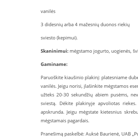
vanilės
3 didesnių arba 4 mažesnių duonos riekių
sviesto (kepimui).
Skaninimui:
mėgstamo jogurto, uogienės, švie
Gaminame:
Paruoškite kiaušinio plakinį: platesniame dube
vanilės. Jeigu norisi, įlašinkite mėgstamos ese
užteks 20-30 sekundžių abiem pusėms, neverta
sviestą. Dėkite plakinyje apvoliotas rieke
apskrunda. Jeigu mėgstate kietesnius skrebuči
mėgstamais pagardais.
Pranešimą paskelbė: Auksė Baurienė, UAB „P