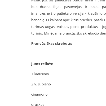
Pasak jos, šis patiekalas puikiai tinka ir įva
Kuo duona ilgiau pastovėjusi ir labiau pad
įmantresnę šio patiekalo versiją – kiaušinio 
bandelę. O kalbant apie kitus priedus, pasak 
turimas uogas, vaisius, pieno produktus – jog
turinio. Minėdama prancūziško skrebučio dieną 
Prancūziškas skrebutis
Jums reikės:
1 kiaušinio
2 v. š. pieno
cinamono
druskos